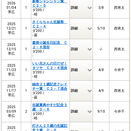
新春シャンシャン賞
2026
Ｃ２－５
01/04
1
詳細
3/8
西将太
ダ200 /
帯広
- 晴
さくらちゃん生誕祭
2025
Ｃ２－４
12/21
1
詳細
5/10
西将太
ダ200 /
帯広
- 曇
嘉崇☆誕生日記念 Ｃ
2025
２－６混合
12/15
1
詳細
-/-
西将太
ダ200 /
帯広
-
いい兄さんの日だぜ！
2025
タツヤ Ｃ２－６混合
11/23
1
詳細
4/8
今井千
ダ200 /
帯広
- 晴
紬吉２１歳記念クレイ
2025
チー賞 Ｃ２－７混合
11/17
1
詳細
4/9
西将太
ダ200 /
帯広
- 曇
生誕賞典やすだ記念３
2025
歳 Ｄ－６
03/09
2
詳細
9/10
今井千
ダ200 /
帯広
- 晴
灯さん２０歳の生誕記
2025
念３歳 Ｄ－６