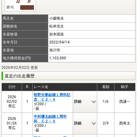
馬主名
小森唯永
調教師名
松井浩文
生産牧場
岩本国造
生年月日
2022/04/14
生産地
旭川市
地方獲得賞金(円)
1,103,000
2026年02月02日 更新
直近の出走履歴
日付
R
レース名
着順
騎手
牧野夫妻結婚１周年記
2026
念 Ｃ２－４
02/02
1
詳細
1/6
西謙一
ダ200 /
帯広
- 曇
中村優太結婚１周年
2026
杯 Ｃ２－４
01/26
1
詳細
2/9
西将太
ダ200 /
帯広
- 曇