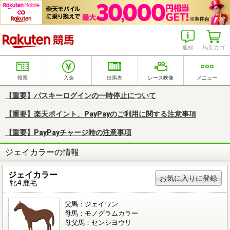
楽天競馬
通知
馬券カゴ
投票
入金
出馬表
レース映像
メニュー
【重要】パスキーログインの一時停止について
【重要】楽天ポイント、PayPayのご利用に関する注意事項
【重要】PayPayチャージ時の注意事項
ジェイカラーの情報
ジェイカラー
お気に入りに登録
牝4 鹿毛
父馬：ジェイワン
母馬：モノグラムカラー
母父馬：センシヨウリ