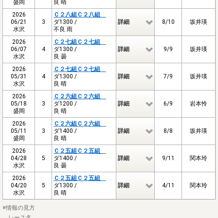
盛岡
良 晴
2026
Ｃ２八組Ｃ２八組
06/21
3
ダ1300 /
詳細
8/10
坂井瑛
水沢
不良 雨
2026
Ｃ２七組Ｃ２七組
06/07
4
ダ1300 /
詳細
9/9
坂井瑛
水沢
良 曇
2026
Ｃ２七組Ｃ２七組
05/31
4
ダ1300 /
詳細
7/9
坂井瑛
水沢
良 晴
2026
Ｃ２六組Ｃ２六組
05/18
3
ダ1200 /
詳細
6/9
岩本怜
盛岡
良 晴
2026
Ｃ２六組Ｃ２六組
05/11
3
ダ1400 /
詳細
8/8
坂井瑛
盛岡
良 晴
2026
Ｃ２五組Ｃ２五組
04/28
5
ダ1400 /
詳細
9/11
関本玲
水沢
良 曇
2026
Ｃ２五組Ｃ２五組
04/20
5
ダ1300 /
詳細
4/11
関本玲
水沢
良 晴
※情報の見方
レース名