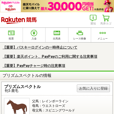
楽天競馬
通知
馬券カゴ
投票
入金
出馬表
レース映像
メニュー
【重要】パスキーログインの一時停止について
【重要】楽天ポイント、PayPayのご利用に関する注意事項
【重要】PayPayチャージ時の注意事項
プリズムスペクトルの情報
プリズムスペクトル
お気に入りに登録
牝5 鹿毛
父馬：レインボーライン
母馬：ウエストローズ
母父馬：スピニングワールド