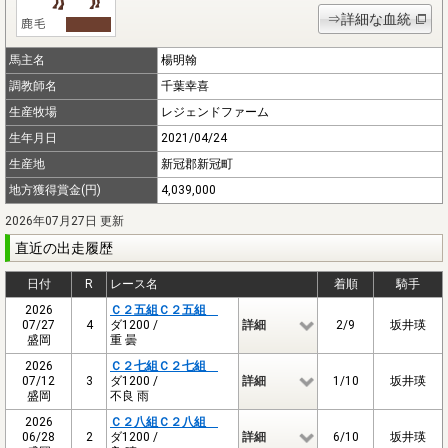
⇒詳細な血統
馬主名
楊明翰
調教師名
千葉幸喜
生産牧場
レジェンドファーム
生年月日
2021/04/24
生産地
新冠郡新冠町
地方獲得賞金(円)
4,039,000
2026年07月27日 更新
直近の出走履歴
日付
R
レース名
着順
騎手
2026
Ｃ２五組Ｃ２五組
07/27
4
ダ1200 /
詳細
2/9
坂井瑛
盛岡
重 曇
2026
Ｃ２七組Ｃ２七組
07/12
3
ダ1200 /
詳細
1/10
坂井瑛
盛岡
不良 雨
2026
Ｃ２八組Ｃ２八組
06/28
2
ダ1200 /
詳細
6/10
坂井瑛