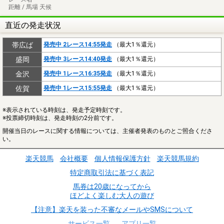
距離 / 馬場 天候
直近の発走状況
帯広ば
発売中 2レース14:55発走
（最大1％還元）
盛岡
発売中 3レース14:40発走
（最大1％還元）
金沢
発売中 1レース16:35発走
（最大1％還元）
佐賀
発売中 1レース15:55発走
（最大1％還元）
※表示されている時刻は、発走予定時刻です。
※投票締切時刻は、発走時刻の2分前です。
開催当日のレースに関する情報については、主催者発表のものとご照合くださ
い。
楽天競馬
会社概要
個人情報保護方針
楽天競馬規約
特定商取引法に基づく表記
馬券は20歳になってから
ほどよく楽しむ大人の遊び
【注意】楽天を装った不審なメールやSMSについて
サービス一覧
アプリ一覧