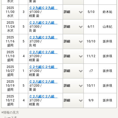
水沢
重 曇
2025
Ｃ２九組Ｃ２九組
11/30
3
ダ1300 /
詳細
5/10
鈴木祐
水沢
稍重 曇
2025
Ｃ２八組Ｃ２八組
11/24
5
ダ1300 /
詳細
6/11
山本紀
水沢
良 曇
2025
Ｃ２九組Ｃ２九組
11/16
5
ダ1200 /
詳細
10/10
坂井瑛
盛岡
良 晴
2025
Ｃ２八組Ｃ２八組
11/10
4
ダ1200 /
詳細
11/12
坂井瑛
盛岡
稍重 曇
2025
Ｃ２七組Ｃ２七組
10/27
1
ダ1200 /
詳細
-/7
坂井瑛
盛岡
稍重 曇
2025
Ｃ２八組Ｃ２八組
10/19
5
ダ1200 /
詳細
10/11
坂井瑛
盛岡
重 曇
2025
Ｃ２八組Ｃ２八組
10/12
4
ダ1200 /
詳細
9/9
坂井瑛
盛岡
稍重 雨
※情報の見方
レース名