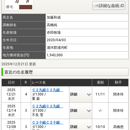
⇒詳細な血統
馬主名
加藤和成
調教師名
高橋純
生産牧場
赤田牧場
生年月日
2020/04/03
生産地
浦河郡浦河町
地方獲得賞金(円)
1,943,000
2025年12月21日 更新
直近の出走履歴
日付
R
レース名
着順
騎手
2025
Ｃ２九組Ｃ２九組
12/21
4
ダ1300 /
詳細
11/11
関本玲
水沢
重 曇
2025
Ｃ２九組Ｃ２九組
12/14
3
ダ1300 /
詳細
-/-
関本玲
水沢
不良 雪
2025
Ｃ２十組Ｃ２十組
12/08
3
ダ1300 /
詳細
10/10
高橋悠