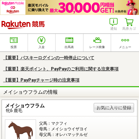
楽天競馬
通知
馬券カゴ
投票
入金
出馬表
レース映像
メニュー
【重要】パスキーログインの一時停止について
【重要】楽天ポイント、PayPayのご利用に関する注意事項
【重要】PayPayチャージ時の注意事項
メイショウフラムの情報
メイショウフラム
お気に入りに登録
牝6 鹿毛
父馬：マクフィ
母馬：メイショウイザヨイ
母父馬：オレハマッテルゼ