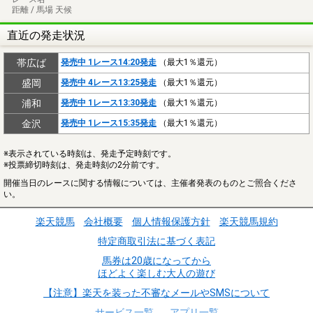
距離 / 馬場 天候
直近の発走状況
帯広ば
発売中 1レース14:20発走
（最大1％還元）
盛岡
発売中 4レース13:25発走
（最大1％還元）
浦和
発売中 1レース13:30発走
（最大1％還元）
金沢
発売中 1レース15:35発走
（最大1％還元）
※表示されている時刻は、発走予定時刻です。
※投票締切時刻は、発走時刻の2分前です。
開催当日のレースに関する情報については、主催者発表のものとご照合くださ
い。
楽天競馬
会社概要
個人情報保護方針
楽天競馬規約
特定商取引法に基づく表記
馬券は20歳になってから
ほどよく楽しむ大人の遊び
【注意】楽天を装った不審なメールやSMSについて
サービス一覧
アプリ一覧