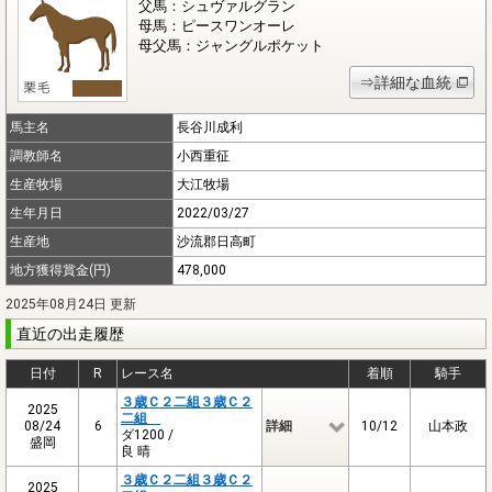
父馬：シュヴァルグラン
母馬：ピースワンオーレ
母父馬：ジャングルポケット
⇒詳細な血統
馬主名
長谷川成利
調教師名
小西重征
生産牧場
大江牧場
生年月日
2022/03/27
生産地
沙流郡日高町
地方獲得賞金(円)
478,000
2025年08月24日 更新
直近の出走履歴
日付
R
レース名
着順
騎手
３歳Ｃ２二組３歳Ｃ２
2025
二組
08/24
6
詳細
10/12
山本政
ダ1200 /
盛岡
良 晴
３歳Ｃ２二組３歳Ｃ２
2025