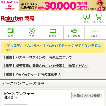
楽天競馬
通知
馬券カゴ
投票
入金
出馬表
レース映像
メニュー
【楽天競馬からのお知らせ】PayPayでチャージができない事象に
ついて
【重要】パスキーログインの一時停止について
【重要】楽天競馬に登録されている情報をご確認ください
【重要】PayPayチャージ時の注意事項
ピースワンフェーの情報
ピースワンフェー
お気に入りに登録
牝4 栗毛