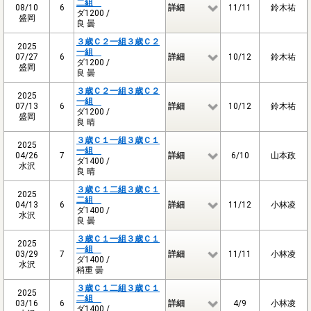
二組
08/10
6
詳細
11/11
鈴木祐
ダ1200 /
盛岡
良 曇
３歳Ｃ２一組３歳Ｃ２
2025
一組
07/27
6
詳細
10/12
鈴木祐
ダ1200 /
盛岡
良 曇
３歳Ｃ２一組３歳Ｃ２
2025
一組
07/13
6
詳細
10/12
鈴木祐
ダ1200 /
盛岡
良 晴
３歳Ｃ１一組３歳Ｃ１
2025
一組
04/26
7
詳細
6/10
山本政
ダ1400 /
水沢
良 晴
３歳Ｃ１二組３歳Ｃ１
2025
二組
04/13
6
詳細
11/12
小林凌
ダ1400 /
水沢
良 曇
３歳Ｃ１一組３歳Ｃ１
2025
一組
03/29
7
詳細
11/11
小林凌
ダ1400 /
水沢
稍重 曇
３歳Ｃ１二組３歳Ｃ１
2025
二組
03/16
6
詳細
4/9
小林凌
ダ1400 /