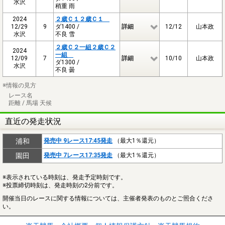
水沢
稍重 雨
2024
２歳Ｃ１２歳Ｃ１
12/29
9
ダ1400 /
詳細
12/12
山本政
水沢
不良 雪
２歳Ｃ２一組２歳Ｃ２
2024
一組
12/09
7
詳細
10/10
山本政
ダ1300 /
水沢
不良 曇
※情報の見方
レース名
距離 / 馬場 天候
直近の発走状況
浦和
発売中 9レース17:45発走
（最大1％還元）
園田
発売中 7レース17:35発走
（最大1％還元）
※表示されている時刻は、発走予定時刻です。
※投票締切時刻は、発走時刻の2分前です。
開催当日のレースに関する情報については、主催者発表のものとご照合くださ
い。