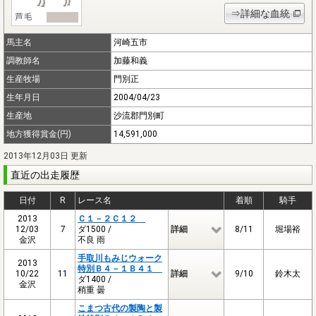
⇒詳細な血統
馬主名
河崎五市
調教師名
加藤和義
生産牧場
門別正
生年月日
2004/04/23
生産地
沙流郡門別町
地方獲得賞金(円)
14,591,000
2013年12月03日 更新
直近の出走履歴
日付
R
レース名
着順
騎手
2013
Ｃ１－２Ｃ１２
12/03
7
ダ1500 /
詳細
8/11
堀場裕
金沢
不良 雨
手取川もみじウォーク
2013
特別Ｂ４－１Ｂ４１
10/22
11
詳細
9/10
鈴木太
ダ1400 /
金沢
稍重 曇
こまつ古代の製陶と製