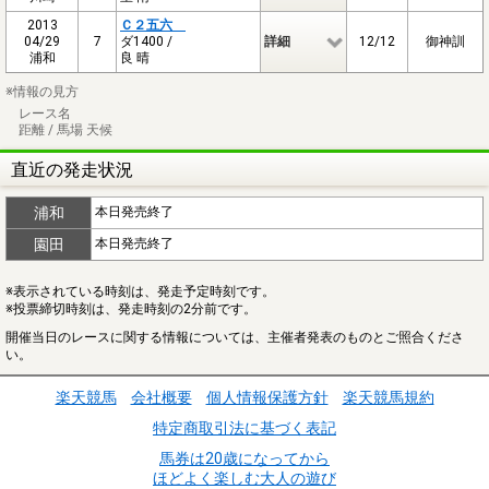
2013
Ｃ２五六
04/29
7
ダ1400 /
詳細
12/12
御神訓
浦和
良 晴
※情報の見方
レース名
距離 / 馬場 天候
直近の発走状況
浦和
本日発売終了
園田
本日発売終了
※表示されている時刻は、発走予定時刻です。
※投票締切時刻は、発走時刻の2分前です。
開催当日のレースに関する情報については、主催者発表のものとご照合くださ
い。
楽天競馬
会社概要
個人情報保護方針
楽天競馬規約
特定商取引法に基づく表記
馬券は20歳になってから
ほどよく楽しむ大人の遊び