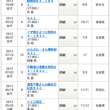
2013
鉄特別Ｂ４－１Ｂ４
10/08
8
１
詳細
8/8
鈴木太
金沢
ダ1500 /
良 曇
2013
Ｂ４２
09/22
8
ダ1400 /
詳細
10/11
堀場裕
金沢
良 曇
ぐず焼きまつり特別Ｂ
2013
４－１Ｂ４１
08/27
9
詳細
7/9
吉原寛
ダ1500 /
金沢
良 晴
かなざわ・まち博特別
2013
Ｂ４１
07/16
10
詳細
-/7
吉原寛
ダ1400 /
金沢
稍重 晴
不動滝の滝開き特別Ｂ
2013
４－１Ｂ４１
07/02
9
詳細
2/9
吉原寛
ダ1500 /
金沢
良 曇
清里千聖さんお誕生日
2013
記念Ｂ４２
06/18
8
詳細
11/11
田知弘
ダ1400 /
金沢
良 雨
2013
Ｃ２三四五
05/20
6
ダ1400 /
詳細
11/12
佐藤博
川崎
重 雨