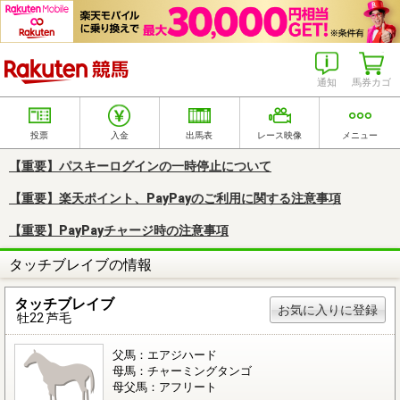
楽天競馬
通知
馬券カゴ
投票
入金
出馬表
レース映像
メニュー
【重要】パスキーログインの一時停止について
【重要】楽天ポイント、PayPayのご利用に関する注意事項
【重要】PayPayチャージ時の注意事項
タッチブレイブの情報
タッチブレイブ
お気に入りに登録
牡22 芦毛
父馬：エアジハード
母馬：チャーミングタンゴ
母父馬：アフリート