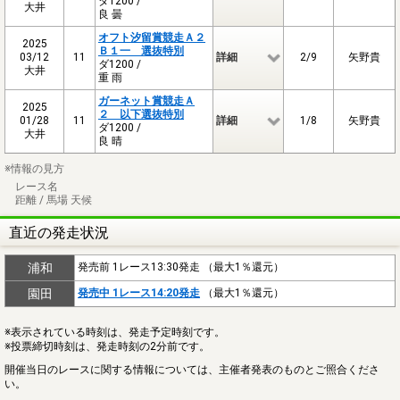
ダ1200 /
大井
良 曇
オフト汐留賞競走Ａ２
2025
Ｂ１一 選抜特別
03/12
11
詳細
2/9
矢野貴
ダ1200 /
大井
重 雨
ガーネット賞競走Ａ
2025
２ 以下選抜特別
01/28
11
詳細
1/8
矢野貴
ダ1200 /
大井
良 晴
※情報の見方
レース名
距離 / 馬場 天候
直近の発走状況
浦和
発売前 1レース13:30発走 （最大1％還元）
園田
発売中 1レース14:20発走
（最大1％還元）
※表示されている時刻は、発走予定時刻です。
※投票締切時刻は、発走時刻の2分前です。
開催当日のレースに関する情報については、主催者発表のものとご照合くださ
い。