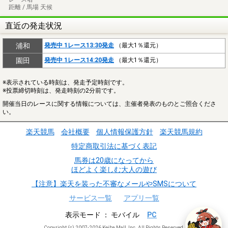
距離 / 馬場 天候
直近の発走状況
浦和
発売中 1レース13:30発走
（最大1％還元）
園田
発売中 1レース14:20発走
（最大1％還元）
※表示されている時刻は、発走予定時刻です。
※投票締切時刻は、発走時刻の2分前です。
開催当日のレースに関する情報については、主催者発表のものとご照合くださ
い。
楽天競馬
会社概要
個人情報保護方針
楽天競馬規約
特定商取引法に基づく表記
馬券は20歳になってから
ほどよく楽しむ大人の遊び
【注意】楽天を装った不審なメールやSMSについて
サービス一覧
アプリ一覧
表示モード
モバイル
PC
Copyright (c) 2007-2026 Keiba Mall, Inc. All Rights Reserved.