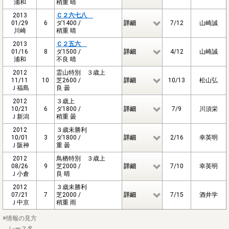
浦和
稍重 晴
2013
Ｃ２六七八
01/29
6
ダ1400 /
詳細
7/12
山崎誠
川崎
稍重 晴
2013
Ｃ２五六
01/16
8
ダ1500 /
詳細
4/12
山崎誠
浦和
不良 晴
2012
霊山特別 ３歳上
11/11
10
芝2600 /
詳細
10/13
松山弘
Ｊ福島
良 曇
2012
３歳上
10/21
6
ダ1800 /
詳細
7/9
川須栄
Ｊ新潟
稍重 曇
2012
３歳未勝利
10/01
3
ダ1800 /
詳細
2/16
幸英明
Ｊ阪神
重 曇
2012
鳥栖特別 ３歳上
08/26
9
芝2000 /
詳細
7/10
幸英明
Ｊ小倉
良 晴
2012
３歳未勝利
07/21
7
芝2000 /
詳細
7/15
酒井学
Ｊ中京
稍重 雨
※情報の見方
レース名