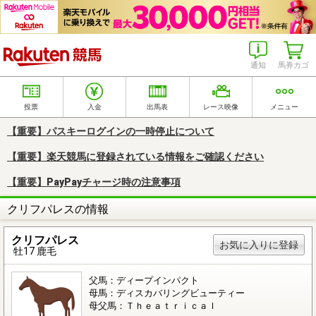
楽天競馬
通知
馬券カゴ
投票
入金
出馬表
レース映像
メニュー
【重要】パスキーログインの一時停止について
【重要】楽天競馬に登録されている情報をご確認ください
【重要】PayPayチャージ時の注意事項
クリフパレスの情報
クリフパレス
お気に入りに登録
牡17 鹿毛
父馬：ディープインパクト
母馬：ディスカバリングビューティー
母父馬：Ｔｈｅａｔｒｉｃａｌ