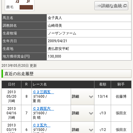
⇒詳細な血統
馬主名
金子真人
調教師名
山崎尋美
生産牧場
ノーザンファーム
生年月日
2009/04/21
生産地
勇払郡安平町
地方獲得賞金(円)
130,000
2013年05月20日 更新
直近の出走履歴
日付
R
レース名
着順
騎手
2013
Ｃ２三四五
05/20
8
ダ1600 /
詳細
13/14
佐藤博
川崎
重 雨
2013
Ｃ２四五六
04/16
7
ダ1600 /
詳細
-/13
張田京
川崎
良 晴
2013
Ｃ２五六
03/19
6
ダ1500 /
詳細
-/12
張田京