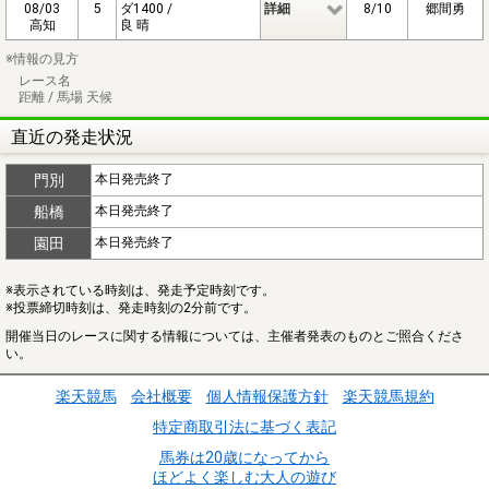
08/03
5
ダ1400 /
詳細
8/10
郷間勇
高知
良 晴
※情報の見方
レース名
距離 / 馬場 天候
直近の発走状況
門別
本日発売終了
船橋
本日発売終了
園田
本日発売終了
※表示されている時刻は、発走予定時刻です。
※投票締切時刻は、発走時刻の2分前です。
開催当日のレースに関する情報については、主催者発表のものとご照合くださ
い。
楽天競馬
会社概要
個人情報保護方針
楽天競馬規約
特定商取引法に基づく表記
馬券は20歳になってから
ほどよく楽しむ大人の遊び