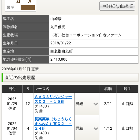
⇒詳細な血統
馬主名
山崎康
調教師名
九日俊光
生産牧場
（有）社台コーポレーション白老ファーム
生年月日
2019/01/22
生産地
白老郡白老町
地方獲得賞金(円)
2,413,000
2026年01月29日 更新
直近の出走履歴
日付
R
レース名
着順
騎手
ＳＡＧＡリベンジャー
2026
ズＣ２ －１５組
01/29
12
詳細
2/11
山口勲
ダ1400 /
佐賀
良 曇
長楽萬年（ちょうらく
2026
まんねん）賞Ｃ２ －
01/04
4
２４組
詳細
1/12
山口勲
佐賀
ダ1400 /
良 曇