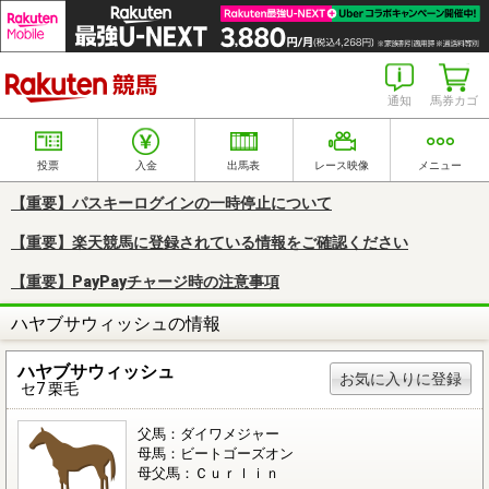
楽天競馬
通知
馬券カゴ
投票
入金
出馬表
レース映像
メニュー
【重要】パスキーログインの一時停止について
【重要】楽天競馬に登録されている情報をご確認ください
【重要】PayPayチャージ時の注意事項
ハヤブサウィッシュの情報
ハヤブサウィッシュ
お気に入りに登録
セ7 栗毛
父馬：ダイワメジャー
母馬：ビートゴーズオン
母父馬：Ｃｕｒｌｉｎ