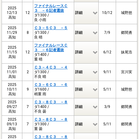
ファイナルレースＣ
2025
３ －６記者選抜
12/13
12
詳細
10/12
城野慈
ダ1300 /
高知
良 小雨
2025
Ｃ３－５Ｃ３ －５
11/29
8
ダ1300 /
詳細
7/9
郷間勇
高知
良 晴
ファイナルレースＣ
2025
３ －６記者選抜
11/15
12
詳細
6/12
妹尾浩
ダ1400 /
高知
重 晴
2025
Ｃ３－４Ｃ３ －４
11/01
2
ダ1300 /
詳細
9/11
宮川実
高知
不良 晴
2025
Ｃ３－６Ｃ３ －６
10/11
9
ダ1600 /
詳細
5/11
城野慈
高知
稍重 雨
2025
Ｃ３－８Ｃ３ －８
09/27
7
ダ1400 /
詳細
3/9
郷間勇
高知
不良 曇
2025
Ｃ３－８Ｃ３ －８
09/13
7
ダ1300 /
詳細
5/11
郷間勇
高知
重 曇
2025
Ｃ３－８Ｃ３ －８