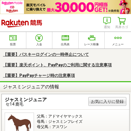
楽天競馬
通知
馬券カゴ
投票
入金
出馬表
レース映像
メニュー
【重要】パスキーログインの一時停止について
【重要】楽天ポイント、PayPayのご利用に関する注意事項
【重要】PayPayチャージ時の注意事項
ジャスミンジュニアの情報
ジャスミンジュニア
お気に入りに登録
セ14 鹿毛
父馬：アドマイヤマックス
母馬：ジャスミンフレイズ
母父馬：アスワン