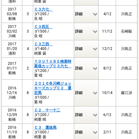
浦和
稍重 曇
2017
Ｃ３六七
02/08
3
ダ1200 /
詳細
4/12
川島正
船橋
良 晴
2017
Ｃ３四五
02/02
3
ダ1500 /
詳細
11/12
石崎駿
川崎
良 晴
2017
Ｃ３三四
01/20
4
ダ1400 /
詳細
12/12
川島正
浦和
稍重 曇
ＹＯＵＴＵＢＥ検索特
2017
案係カップＣ３六七
01/11
2
詳細
8/12
川島正
ダ1200 /
船橋
重 晴
２０１６冬川崎ジョッ
2016
キーズカップＣ２ 選
12/16
8
定馬
詳細
10/14
藤江渉
川崎
ダ1500 /
重 晴
2016
Ｃ２ 十一十二
12/09
8
ダ1200 /
詳細
6/12
川島正
船橋
稍重 晴
2016
Ｃ３ 選抜馬
11/10
8
ダ1000 /
詳細
2/11
川島正
船橋
稍重 曇