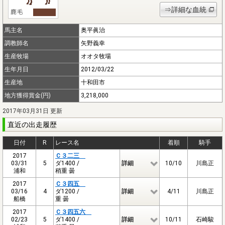
⇒詳細な血統
馬主名
奥平眞治
調教師名
矢野義幸
生産牧場
オオタ牧場
生年月日
2012/03/22
生産地
十和田市
地方獲得賞金(円)
3,218,000
2017年03月31日 更新
直近の出走履歴
日付
R
レース名
着順
騎手
2017
Ｃ３二三
03/31
5
ダ1400 /
詳細
10/10
川島正
浦和
稍重 曇
2017
Ｃ３四五
03/16
4
ダ1200 /
詳細
4/11
川島正
船橋
重 曇
2017
Ｃ３四五六
02/23
5
ダ1400 /
詳細
10/11
石崎駿