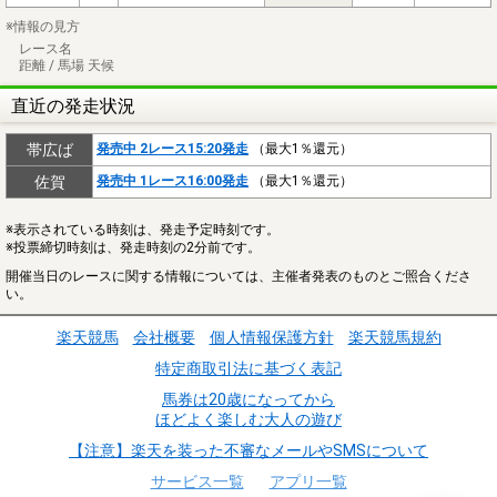
※情報の見方
レース名
距離 / 馬場 天候
直近の発走状況
帯広ば
発売中 2レース15:20発走
（最大1％還元）
佐賀
発売中 1レース16:00発走
（最大1％還元）
※表示されている時刻は、発走予定時刻です。
※投票締切時刻は、発走時刻の2分前です。
開催当日のレースに関する情報については、主催者発表のものとご照合くださ
い。
楽天競馬
会社概要
個人情報保護方針
楽天競馬規約
特定商取引法に基づく表記
馬券は20歳になってから
ほどよく楽しむ大人の遊び
【注意】楽天を装った不審なメールやSMSについて
サービス一覧
アプリ一覧