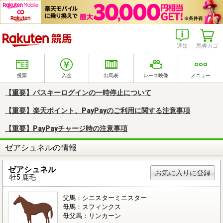
楽天競馬
通知
馬券カゴ
投票
入金
出馬表
レース映像
メニュー
【重要】パスキーログインの一時停止について
【重要】楽天ポイント、PayPayのご利用に関する注意事項
【重要】PayPayチャージ時の注意事項
ゼアシュネルの情報
ゼアシュネル
お気に入りに登録
牡5 鹿毛
父馬：シニスターミニスター
母馬：スフィンクス
母父馬：リンカーン