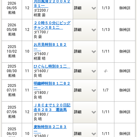
月白風清２２００Ａ２
2026
Ｂ１一
06/05
12
詳細
1/13
御神訓
ダ2200 /
船橋
稍重 曇
２０時５０分にビッグ
2026
チャンスＢ１二
05/08
12
詳細
1/13
御神訓
ダ1700 /
船橋
良 曇
お月見特別Ｂ１Ｂ２
2025
一
10/02
10
詳細
1/11
御神訓
ダ1600 /
船橋
稍重 晴
2025
ひぐらし特別Ｂ１二
08/30
11
ダ1600 /
詳細
-/-
御神訓
船橋
良 晴
明鐘岬特別Ｂ１二Ｂ２
2025
一
07/31
11
詳細
1/7
御神訓
ダ1800 /
船橋
良 晴
ＪＢＣまで１２０日記
2025
念Ｂ２Ｂ３ 選抜馬
07/06
12
詳細
1/11
御神訓
ダ1800 /
船橋
良 晴
麦秋特別Ｂ２二Ｂ３
2025
一
06/03
10
詳細
1/11
御神訓
ダ1600 /