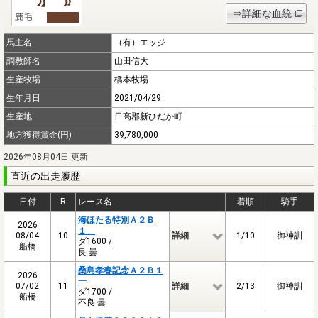
⇒詳細な血統
馬主名
（有）エッジ
調教師名
山田信大
生産牧場
橋本牧場
生年月日
2021/04/29
生産地
日高郡新ひだか町
地方獲得賞金(円)
39,780,000
2026年08月04日 更新
直近の出走履歴
日付
R
レース名
着順
騎手
海ほたる特別Ａ２Ｂ
2026
１
08/04
10
詳細
1/10
御神訓
ダ1600 /
船橋
良 曇
桑島孝春記念Ａ２Ｂ１
2026
一
07/02
11
詳細
2/13
御神訓
ダ1700 /
船橋
不良 曇