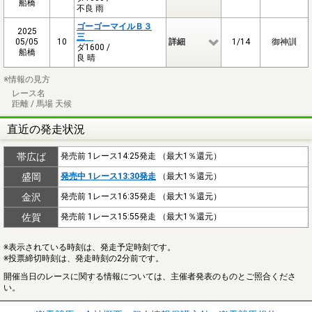
船橋
不良 雨
ゴーゴーマイルＢ３
2025
三
05/05
10
詳細
1/14
御神訓
ダ1600 /
船橋
良 晴
※情報の見方
レース名
距離 / 馬場 天候
直近の発走状況
帯広ば
発売前 1レース14:25発走 （最大1％還元）
盛岡
発売中 1レース13:30発走
（最大1％還元）
金沢
発売前 1レース16:35発走 （最大1％還元）
佐賀
発売前 1レース15:55発走 （最大1％還元）
※表示されている時刻は、発走予定時刻です。
※投票締切時刻は、発走時刻の2分前です。
開催当日のレースに関する情報については、主催者発表のものとご照合くださ
い。