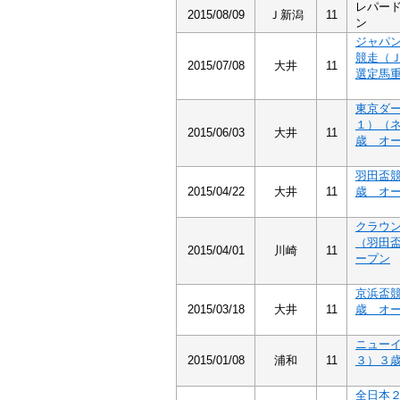
レパー
2015/08/09
Ｊ新潟
11
ン
ジャパ
競走（
2015/07/08
大井
11
選定馬
東京ダ
１）（
2015/06/03
大井
11
歳 オ
羽田盃
2015/04/22
大井
11
歳 オ
クラウ
（羽田
2015/04/01
川崎
11
ープン
京浜盃
2015/03/18
大井
11
歳 オ
ニュー
2015/01/08
浦和
11
３）３
全日本