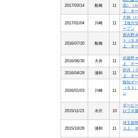
2017/03/14
船橋
11
流）（
上 オ
大師（
2017/01/04
川崎
11
【地方
ープン
習志野
ト（Ｓ
2016/07/20
船橋
11
上 オ
武蔵野
2016/06/30
大井
11
上 オ
卯月（
2016/04/29
浦和
11
上 オ
報知オ
（Ｓ３
2016/01/03
川崎
11
ン
ダービ
2015/11/23
水沢
10
ロフネ
埼玉新
2015/10/28
浦和
11
３上 