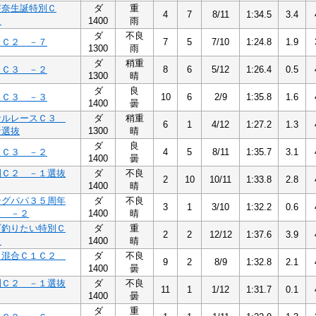
芽奈生誕特別Ｃ
ダ
重
4
7
8/11
1:34.5
3.4
８
1400
雨
ダ
不良
７Ｃ２ －７
7
5
7/10
1:24.8
1.9
1300
雨
ダ
稍重
２Ｃ３ －２
8
6
5/12
1:26.4
0.5
1300
晴
ダ
良
３Ｃ３ －３
10
6
2/9
1:35.8
1.6
1400
曇
ナルレースＣ３
ダ
稍重
6
1
4/12
1:27.2
1.3
者選抜
1300
晴
ダ
良
２Ｃ３ －２
4
5
8/11
1:35.7
3.1
1400
曇
別Ｃ２ －１選抜
ダ
不良
2
10
10/11
1:33.8
2.8
1400
晴
ングパパ３５周年
ダ
不良
3
1
3/10
1:32.2
0.6
２ －２
1400
晴
ギ釣りたい特別Ｃ
ダ
重
2
2
12/12
1:37.6
3.9
２
1400
晴
２混合Ｃ１Ｃ２
ダ
不良
9
2
8/9
1:32.8
2.1
1400
曇
別Ｃ２ －１選抜
ダ
不良
11
1
1/12
1:31.7
0.1
1400
曇
ダ
重