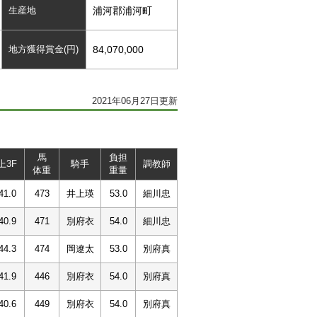
生産地
浦河郡浦河町
地方獲得賞金(円)
84,070,000
2021年06月27日更新
馬
負担
上3F
騎手
調教師
体重
重量
41.0
473
井上瑛
53.0
細川忠
40.9
471
別府衣
54.0
細川忠
44.3
474
岡遼太
53.0
別府真
41.9
446
別府衣
54.0
別府真
40.6
449
別府衣
54.0
別府真