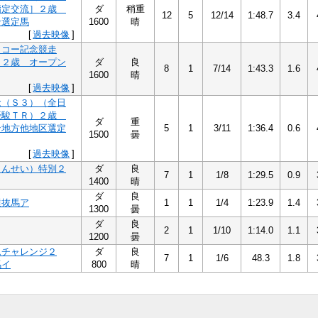
指定交流］２歳
ダ
稍重
12
5
12/14
1:48.7
3.4
ン選定馬
1600
晴
[
過去映像
]
イコー記念競走
）２歳 オープン
ダ
良
8
1
7/14
1:43.3
1.6
1600
晴
[
過去映像
]
念（Ｓ３）（全日
優駿ＴＲ）２歳
ダ
重
ン地方他地区選定
5
1
3/11
1:36.4
0.6
1500
曇
[
過去映像
]
しんせい）特別２
ダ
良
7
1
1/8
1:29.5
0.9
1400
晴
ダ
良
選抜馬ア
1
1
1/4
1:23.9
1.4
1300
曇
ダ
良
2
1
1/10
1:14.0
1.1
1200
曇
ムチャレンジ２
ダ
良
7
1
1/6
48.3
1.8
馬イ
800
晴