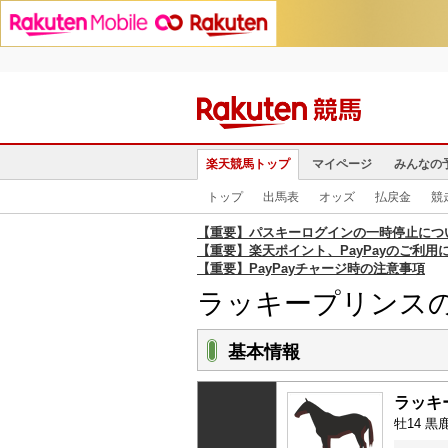
楽天競馬トップ
マイページ
みんなの
トップ
出馬表
オッズ
払戻金
競
【重要】パスキーログインの一時停止につ
【重要】楽天ポイント、PayPayのご利用
【重要】PayPayチャージ時の注意事項
ラッキープリンス
基本情報
ラッキ
牡14 黒