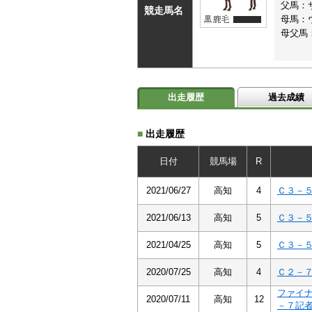
父馬：
競走馬名
母馬：
母父馬
出走履歴
過去成績
■
出走履歴
日付
競馬場
R
2021/06/27
高知
4
Ｃ３－
2021/06/13
高知
5
Ｃ３－
2021/04/25
高知
5
Ｃ３－
2020/07/25
高知
4
Ｃ２－
ファイ
2020/07/11
高知
12
－７記