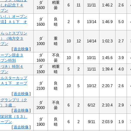
ダ
稍重
かしわ記念Ｔ４
6
11
11/11
1:46.2
2.6
1600
曇
ープン
だいし）オープン
ダ
良
交流】Ａ１下 オ
2
8
13/14
1:46.9
5.0
1600
晴
きらっとスプリン
３）（地方交３
ダ
重
10
12
14/14
1:02.3
2.7
ープン
1000
晴
[
過去映像
]
オープン競走３
ダ
不良
10
8
10/11
1:45.6
3.9
ープン特別
1600
曇
うづき）特別４
ダ
稍重
5
2
11/11
1:39.4
4.0
ープン
1500
晴
ールスターカップ
）Ａ１下 オープ
ダ
良
10
5
10/12
2:20.7
2.6
2100
晴
[
過去映像
]
ーグランプリ（ク
ダ
不良
賞）３歳
6
2
6/12
2:10.4
2.9
2000
曇
[
過去映像
]
聞栄冠賞（Ｓ３）
ダ
良
オープン
6
2
9/11
2:03.9
1.9
1900
晴
[
過去映像
]