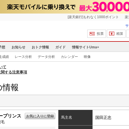
[楽天銀行]もれなく1000ポイント
楽
サ
投票
精算
予想
お知らせ
おトク情報
ガイド
情報サイトUma+
走成績
レース分析
データ分析
カレンダー
映像
いて
に関する注意事項
の情報
ープリンス
お気に入りに登録
馬主名
国田正忠
鹿毛