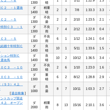
６Ｃ２ －６
1
1
1/11
1:22.9
1.3
1300
晴
別Ｃ２ －１選抜
ダ
稍重
2
3
7/8
1:33.3
3.3
1400
晴
ダ
不良
５Ｃ２ －５
2
2
2/10
1:23.5
2.1
1300
曇
シ特別Ｃ３ －１
ダ
不良
7
4
2/12
1:22.8
0.4
1300
雨
ダ
不良
５Ｃ３ －５
6
1
1/12
1:24.1
0.4
1300
雨
代結婚十年特別Ｃ
ダ
良
10
1
5/11
1:33.6
1.5
５
1400
晴
ーション特別Ｃ
ダ
良
10
2
10/12
1:36.5
3.4
１選抜馬
1400
晴
ダ
不良
１０Ｃ３ －１０
2
6
1/10
1:23.0
1.6
1300
晴
ダ
重
１０Ｃ３ －１０
6
2
8/12
1:28.8
2.9
1300
晴
念（Ｓ３）４上
ダ
良
ン
8
7
10/11
1:03.3
2.7
1000
曇
[
過去映像
]
アントカップ競走
）４上 オープン
ダ
稍重
8
13
15/16
2:10.1
3.6
2000
雨