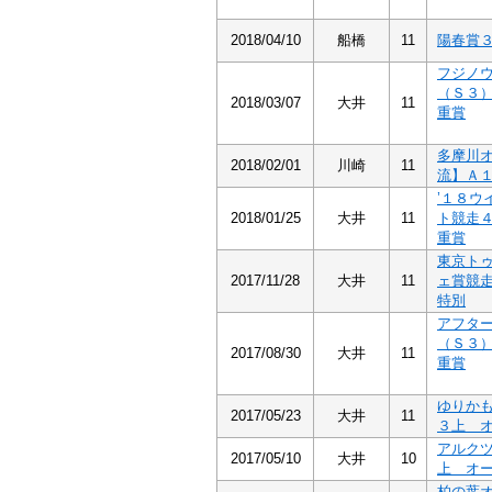
2018/04/10
船橋
11
陽春賞
フジノ
（Ｓ３
2018/03/07
大井
11
重賞
多摩川
2018/02/01
川崎
11
流】Ａ
’１８ウ
2018/01/25
大井
11
ト競走
重賞
東京ト
2017/11/28
大井
11
ェ賞競
特別
アフタ
（Ｓ３
2017/08/30
大井
11
重賞
ゆりか
2017/05/23
大井
11
３上 
アルク
2017/05/10
大井
10
上 オ
柏の葉