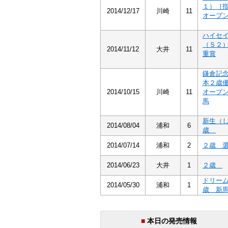
１）［
2014/12/17
川崎
11
オープ
ハイセ
（Ｓ２
2014/11/12
大井
11
重賞
鎌倉記
本２歳
2014/10/15
川崎
11
オープ
馬
新生（
2014/08/04
浦和
6
歳
2014/07/14
浦和
2
２歳 
2014/06/23
大井
1
２歳
ドリー
2014/05/30
浦和
1
歳 新
■
本日の発売情報