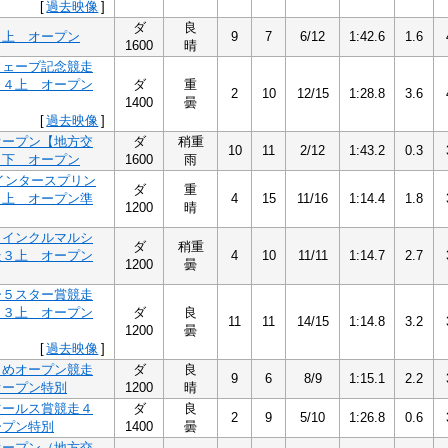
[
過去映像
]
ダ
良
３上 オープン
9
7
6/12
1:42.6
1.6
1600
晴
ウェーブ記念競走
）４上 オープン
ダ
重
2
10
12/15
1:28.8
3.6
1400
曇
[
過去映像
]
オープン【地方交
ダ
稍重
10
11
2/12
1:43.2
0.3
１下 オープン
1600
雨
インタースプリン
ダ
重
４上 オープン準
4
15
11/16
1:14.4
1.8
1200
晴
ゥインクルマルシ
ダ
稍重
走３上 オープン
4
10
11/11
1:14.7
2.7
1200
曇
ー５スター賞競走
）３上 オープン
ダ
良
11
11
14/15
1:14.8
3.2
1200
曇
[
過去映像
]
もめオープン競走
ダ
良
9
6
8/9
1:15.1
2.2
オープン特別
1200
晴
ツールス賞競走４
ダ
良
2
9
5/10
1:26.8
0.6
ープン特別
1400
曇
オープン（地方交