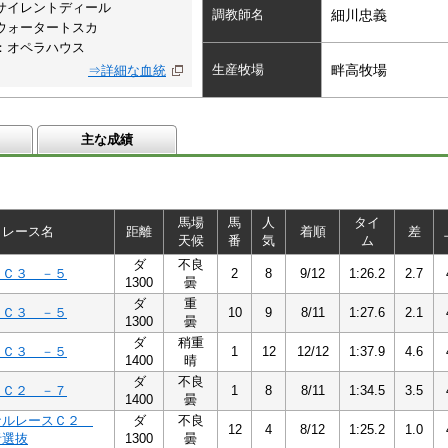
サイレントディール
調教師名
細川忠義
ウォータートスカ
：オペラハウス
生産牧場
畔高牧場
⇒詳細な血統
主な成績
馬場
馬
人
タイ
レース名
距離
着順
差
天候
番
気
ム
ダ
不良
５Ｃ３ －５
2
8
9/12
1:26.2
2.7
1300
曇
ダ
重
５Ｃ３ －５
10
9
8/11
1:27.6
2.1
1300
曇
ダ
稍重
５Ｃ３ －５
1
12
12/12
1:37.9
4.6
1400
晴
ダ
不良
７Ｃ２ －７
1
8
8/11
1:34.5
3.5
1400
曇
ナルレースＣ２
ダ
不良
12
4
8/12
1:25.2
1.0
者選抜
1300
曇