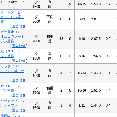
ドＳ ３歳オープ
ダ
良
3
9
14/15
1:56.8
4.9
1800
晴
ンダートダービー
Ｊｐｎ１）３歳
ダ
不良
12
6
3/13
2:07.1
1.5
重賞
2000
雨
[
過去映像
]
ービー競走（Ｓ
ネオユニヴァー３
ダ
稍重
13
9
1/16
2:07.5
0.2
ープン重賞
2000
曇
[
過去映像
]
競走（Ｓ１）３
ダ
重
ープン重賞
12
11
3/16
1:54.8
0.2
1800
雨
[
過去映像
]
ンカップ（Ｓ３）
盃ＴＲ）３歳 オ
ダ
良
4
7
10/14
1:45.0
1.1
1600
雨
[
過去映像
]
競走（Ｓ２）３
ダ
稍重
ープン重賞
2
5
16/16
1:51.0
4.4
1700
曇
[
過去映像
]
イヤーカップ（Ｓ
ダ
良
歳 オープン
1
4
1/11
1:44.0
0.4
1600
晴
[
過去映像
]
２歳優駿（Ｊｐｎ