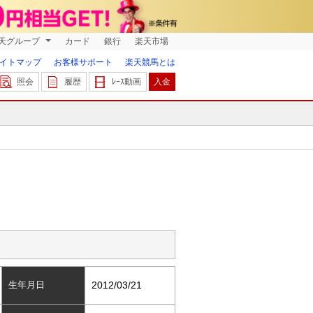
天グループ
カード
銀行
楽天市場
イトマップ
お客様サポート
楽天競馬とは
照会
履歴
ﾚｰｽ動画
入金
生年月日
2012/03/21