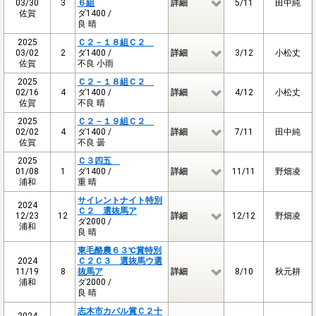
03/30
3
６組
詳細
5/11
田中純
佐賀
ダ1400 /
良 晴
2025
Ｃ２－１８組Ｃ２
03/02
2
ダ1400 /
詳細
3/12
小松丈
佐賀
不良 小雨
2025
Ｃ２－１８組Ｃ２
02/16
4
ダ1400 /
詳細
4/12
小松丈
佐賀
不良 晴
2025
Ｃ２－１９組Ｃ２
02/02
4
ダ1400 /
詳細
7/11
田中純
佐賀
不良 曇
2025
Ｃ３四五
01/08
1
ダ1400 /
詳細
11/11
野畑凌
浦和
重 晴
サイレントナイト特別
2024
Ｃ２ 選抜馬ア
12/23
12
詳細
12/12
野畑凌
ダ2000 /
浦和
良 晴
東毛酪農６３℃賞特別
2024
Ｃ２Ｃ３ 選抜馬ウ選
11/19
8
抜馬ア
詳細
8/10
秋元耕
浦和
ダ2000 /
良 晴
志木市カパル賞Ｃ２十
2024