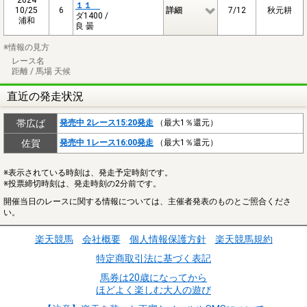
１１
10/25
6
詳細
7/12
秋元耕
ダ1400 /
浦和
良 曇
※情報の見方
レース名
距離 / 馬場 天候
直近の発走状況
帯広ば
発売中 2レース15:20発走
（最大1％還元）
佐賀
発売中 1レース16:00発走
（最大1％還元）
※表示されている時刻は、発走予定時刻です。
※投票締切時刻は、発走時刻の2分前です。
開催当日のレースに関する情報については、主催者発表のものとご照合くださ
い。
楽天競馬
会社概要
個人情報保護方針
楽天競馬規約
特定商取引法に基づく表記
馬券は20歳になってから
ほどよく楽しむ大人の遊び