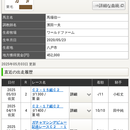
⇒詳細な血統
馬主名
馬場信一
調教師名
濱田一夫
生産牧場
ワールドファーム
生年月日
2020/05/23
生産地
八戸市
地方獲得賞金(円)
452,000
2025年05月03日 更新
直近の出走履歴
日付
R
レース名
着順
騎手
2025
Ｃ２－１５組Ｃ２
05/03
2
ダ1300 /
詳細
-/11
小松丈
佐賀
重 曇
2025
Ｃ２－１７組Ｃ２
04/19
4
ダ1400 /
詳細
10/10
田中純
佐賀
重 晴
ガチャマシンデビュー
2025
記念レースＣ２ －１