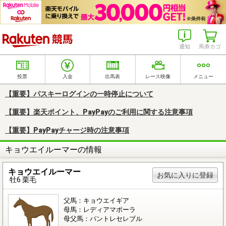
楽天競馬
通知
馬券カゴ
投票
入金
出馬表
レース映像
メニュー
【重要】パスキーログインの一時停止について
【重要】楽天ポイント、PayPayのご利用に関する注意事項
【重要】PayPayチャージ時の注意事項
キョウエイルーマーの情報
キョウエイルーマー
お気に入りに登録
牡6 栗毛
父馬：キョウエイギア
母馬：レディアマポーラ
母父馬：パントレセレブル