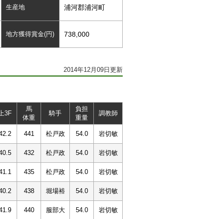
生産地
浦河郡浦河町
地方獲得賞金(円)
738,000
2014年12月09日更新
馬
負担
上3F
騎手
調教師
体重
重量
42.2
441
松戸政
54.0
岩切敏
40.5
432
松戸政
54.0
岩切敏
41.1
435
松戸政
54.0
岩切敏
40.2
438
堀場裕
54.0
岩切敏
41.9
440
服部大
54.0
岩切敏