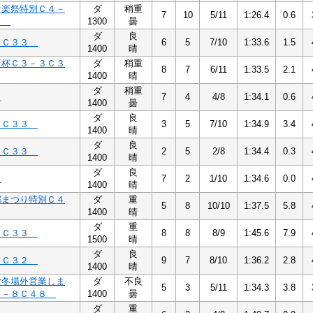
音楽祭特別Ｃ４－
ダ
稍重
7
10
5/11
1:26.4
0.6
１
1300
曇
ダ
良
３Ｃ３３
6
5
7/10
1:33.6
1.5
1400
晴
店杯Ｃ３－３Ｃ３
ダ
稍重
8
7
6/11
1:33.5
2.1
1400
晴
ダ
稍重
４
7
4
4/8
1:34.1
0.6
1400
曇
ダ
良
３Ｃ３３
3
5
7/10
1:34.9
3.4
1400
晴
ダ
良
３Ｃ３３
2
5
2/8
1:34.4
0.3
1400
晴
ダ
良
５
7
2
1/10
1:34.6
0.0
1400
晴
郷まつり特別Ｃ４
ダ
重
5
8
10/10
1:37.5
5.8
1400
晴
ダ
重
３Ｃ３３
8
8
8/9
1:45.6
7.9
1500
晴
ダ
良
２Ｃ３２
9
7
8/10
1:36.2
2.8
1400
晴
堂冬場外営業しま
ダ
不良
5
3
5/11
1:34.3
3.8
４－８Ｃ４８
1400
曇
ダ
重