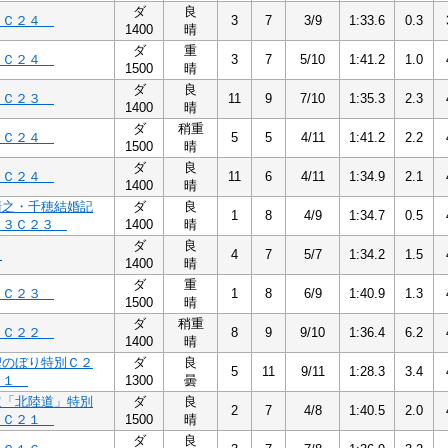
ダ
良
４Ｃ２４
3
7
3/9
1:33.6
0.3
1400
晴
ダ
重
４Ｃ２４
3
7
5/10
1:41.2
1.0
1500
晴
ダ
良
３Ｃ２３
11
9
7/10
1:35.3
2.3
1400
晴
ダ
稍重
４Ｃ２４
5
5
4/11
1:41.2
2.2
1500
晴
ダ
良
４Ｃ２４
11
6
4/11
1:34.9
2.1
1400
晴
清之・千穂結婚記
ダ
良
1
8
4/9
1:34.7
0.5
－３Ｃ２３
1400
晴
ダ
良
９
4
7
5/7
1:34.2
1.5
1400
晴
ダ
重
３Ｃ２３
1
8
6/9
1:40.9
1.3
1500
晴
ダ
稍重
２Ｃ２２
8
9
9/10
1:36.4
6.2
1400
晴
鯉のぼり特別Ｃ２
ダ
良
5
11
9/11
1:28.3
3.4
２１
1300
曇
道「北陸道」特別
ダ
良
2
7
4/8
1:40.5
2.0
１Ｃ２１
1500
晴
ダ
良