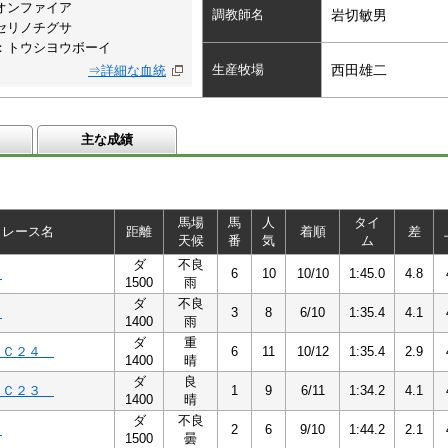
オンファイア
調教師名
岩切敏男
セリノチグサ
：トウシヨウボーイ
生産牧場
西田雄二
⇒詳細な血統
主な成績
馬場
馬
人
タイ
レース名
距離
着順
差
天候
番
気
ム
ダ
不良
５
6
10
10/10
1:45.0
4.8
1500
雨
ダ
不良
４
3
8
6/10
1:35.4
4.1
1400
雨
ダ
重
４Ｃ２４
6
11
10/12
1:35.4
2.9
1400
晴
ダ
良
３Ｃ２３
1
9
6/11
1:34.2
4.1
1400
晴
ダ
不良
４
2
6
9/10
1:44.2
2.1
1500
曇