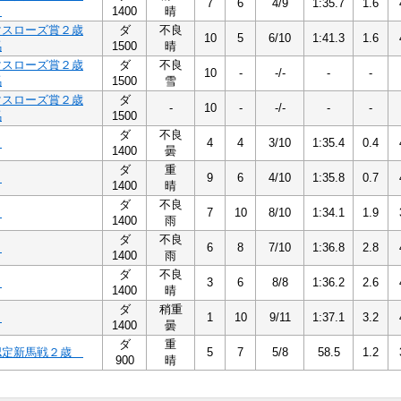
7
6
4/9
1:35.7
1.6
２
1400
晴
マスローズ賞２歳
ダ
不良
10
5
6/10
1:41.3
1.6
馬
1500
晴
マスローズ賞２歳
ダ
不良
10
-
-/-
-
-
馬
1500
雪
マスローズ賞２歳
ダ
-
10
-
-/-
-
-
馬
1500
ダ
不良
５
4
4
3/10
1:35.4
0.4
1400
曇
ダ
重
５
9
6
4/10
1:35.8
0.7
1400
晴
ダ
不良
４
7
10
8/10
1:34.1
1.9
1400
雨
ダ
不良
４
6
8
7/10
1:36.8
2.8
1400
雨
ダ
不良
４
3
6
8/8
1:36.2
2.6
1400
晴
ダ
稍重
３
1
10
9/11
1:37.1
3.2
1400
曇
ダ
重
認定新馬戦２歳
5
7
5/8
58.5
1.2
900
晴