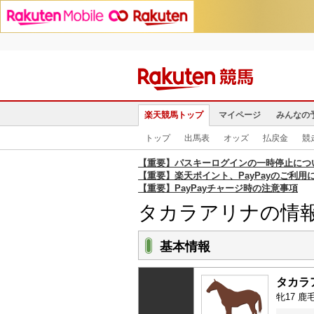
楽天競馬トップ
マイページ
みんなの
トップ
出馬表
オッズ
払戻金
競
【重要】パスキーログインの一時停止につ
【重要】楽天ポイント、PayPayのご利用
【重要】PayPayチャージ時の注意事項
タカラアリナの情
基本情報
タカラ
牝17 鹿