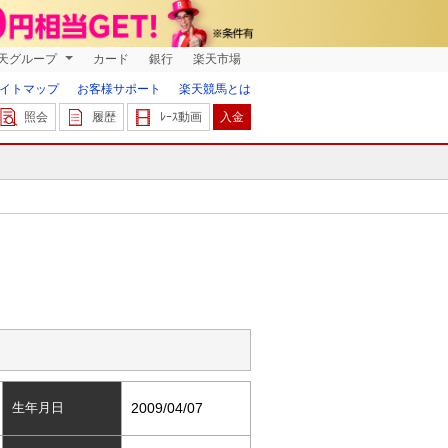
天グループ
カード
銀行
楽天市場
イトマップ
お客様サポート
楽天競馬とは
照会
履歴
ﾚｰｽ動画
入金
生年月日
2009/04/07