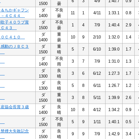
４
6
3
4/9
1:40.7
0.9
1500
曇
ー＆ちかギャフン
ダ
不良
11
1
4/11
1:33.1
0.8
４－４Ｃ４４
1400
曇
和歌子４０ラブ賞
ダ
不良
1
4
7/9
1:40.4
2.9
３Ｃ４３
1500
曇
ダ
重
１０Ｃ４１０
10
9
2/10
1:32.0
1.4
1400
曇
！感動のＪＢＣ３
ダ
重
5
7
6/10
1:39.0
1.7
４
1500
晴
ダ
不良
３
3
7
7/9
1:31.0
1.3
1400
雨
ダ
良
７
3
6
6/12
1:27.3
1.7
1300
晴
ダ
良
２
5
8
6/11
1:26.7
1.2
1300
晴
ダ
重
２
3
8
5/11
1:39.9
2.6
1500
晴
畜産協会長賞３歳
ダ
良
10
8
4/12
1:34.2
0.9
1400
晴
ダ
不良
５
5
9
1/11
1:40.1
0.5
1500
雨
人禁煙大失敗記念
ダ
良
9
9
7/9
1:42.9
3.4
５
1500
晴