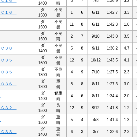
６Ｃ１６
3
7
7/8
1:36.9
3.2
1400
晴
ダ
不良
６Ｃ１６
1
6
6/11
1:42.7
3.3
1500
曇
ダ
不良
４
11
8
6/11
1:42.3
1.0
1500
曇
ダ
不良
５
2
7
9/10
1:43.0
3.5
1500
雨
ダ
不良
８Ｃ３８
5
8
9/11
1:36.2
4.7
1400
曇
ダ
不良
５Ｃ３５
12
9
10/12
1:43.5
4.1
1500
曇
ダ
不良
５Ｃ３５
4
9
7/10
1:27.5
2.3
1300
雨
ダ
重
６Ｃ３６
8
8
8/11
1:27.3
3.0
1300
曇
ダ
稍重
２
4
6
8/11
1:34.4
2.0
1400
雨
ダ
良
２Ｃ３２
12
9
8/12
1:41.8
1.2
1500
晴
ダ
重
３
5
4
4/8
1:41.4
1.3
1500
晴
ダ
重
３Ｃ３３
6
3
3/7
1:32.6
2.3
1400
曇