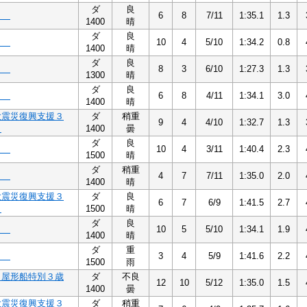
ダ
良
３
6
8
7/11
1:35.1
1.3
1400
晴
ダ
良
６
10
4
5/10
1:34.2
0.8
1400
晴
ダ
良
４
8
3
6/10
1:27.3
1.3
1300
晴
ダ
良
３
6
8
4/11
1:34.1
3.0
1400
晴
大震災復興支援３
ダ
稍重
9
4
4/10
1:32.7
1.3
４
1400
曇
ダ
良
３
10
4
3/11
1:40.4
2.3
1500
晴
ダ
稍重
２
4
7
7/11
1:35.0
2.0
1400
晴
大震災復興支援３
ダ
良
6
7
6/9
1:41.5
2.7
３
1500
晴
ダ
良
３
10
5
5/10
1:34.1
1.9
1400
晴
ダ
重
２
3
4
5/9
1:41.6
2.2
1500
雨
・屋形船特別３歳
ダ
不良
12
10
5/12
1:35.0
1.5
1400
曇
大震災復興支援３
ダ
稍重