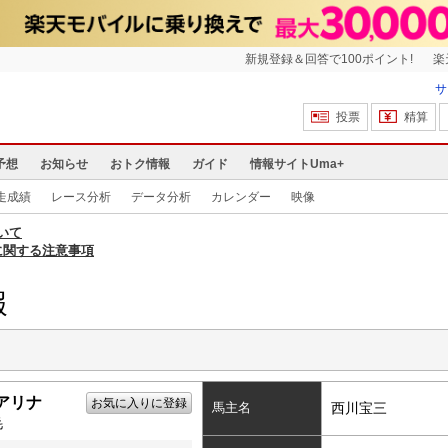
新規登録＆回答で100ポイント!
楽
サ
投票
精算
予想
お知らせ
おトク情報
ガイド
情報サイトUma+
走成績
レース分析
データ分析
カレンダー
映像
いて
に関する注意事項
報
アリナ
お気に入りに登録
馬主名
西川宝三
毛