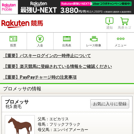
楽天競馬
通知
馬券カゴ
投票
入金
出馬表
レース映像
メニュー
【重要】パスキーログインの一時停止について
【重要】楽天競馬に登録されている情報をご確認ください
【重要】PayPayチャージ時の注意事項
プロメッサの情報
プロメッサ
お気に入りに登録
牝5 鹿毛
父馬：エピカリス
母馬：フリックフラック
母父馬：エンパイアメーカー