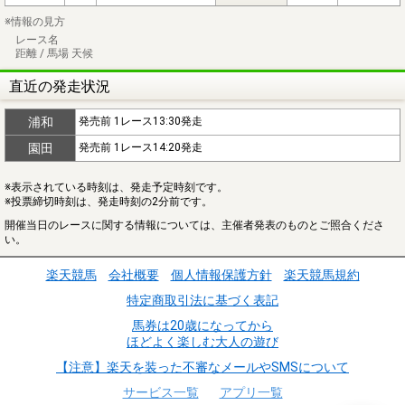
※情報の見方
レース名
距離 / 馬場 天候
直近の発走状況
浦和
発売前 1レース13:30発走
園田
発売前 1レース14:20発走
※表示されている時刻は、発走予定時刻です。
※投票締切時刻は、発走時刻の2分前です。
開催当日のレースに関する情報については、主催者発表のものとご照合くださ
い。
楽天競馬
会社概要
個人情報保護方針
楽天競馬規約
特定商取引法に基づく表記
馬券は20歳になってから
ほどよく楽しむ大人の遊び
【注意】楽天を装った不審なメールやSMSについて
サービス一覧
アプリ一覧