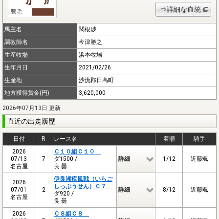
⇒詳細な血統
馬主名
関根渉
調教師名
今津勝之
生産牧場
浜本牧場
生年月日
2021/02/26
生産地
沙流郡日高町
地方獲得賞金(円)
3,620,000
2026年07月13日 更新
直近の出走履歴
日付
R
レース名
着順
騎手
2026
Ｃ１０組Ｃ１０
07/13
7
ダ1500 /
詳細
1/12
近藤颯
名古屋
良 曇
伊良湖疾風戦（いらご
2026
しっぷうせん）Ｃ７
07/01
2
詳細
8/12
近藤颯
ダ920 /
名古屋
良 曇
2026
Ｃ８組Ｃ８