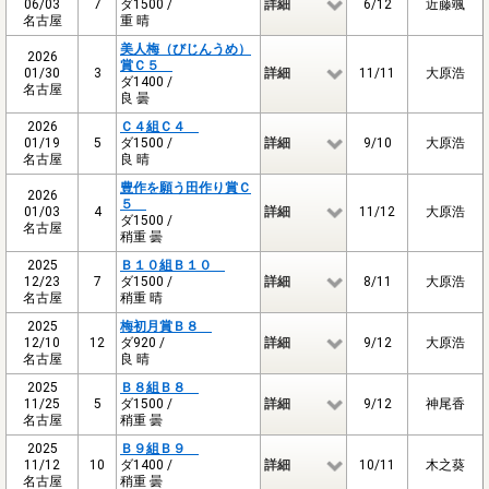
06/03
7
ダ1500 /
詳細
6/12
近藤颯
名古屋
重 晴
美人梅（びじんうめ）
2026
賞Ｃ５
01/30
3
詳細
11/11
大原浩
ダ1400 /
名古屋
良 曇
2026
Ｃ４組Ｃ４
01/19
5
ダ1500 /
詳細
9/10
大原浩
名古屋
良 晴
豊作を願う田作り賞Ｃ
2026
５
01/03
4
詳細
11/12
大原浩
ダ1500 /
名古屋
稍重 曇
2025
Ｂ１０組Ｂ１０
12/23
7
ダ1500 /
詳細
8/11
大原浩
名古屋
稍重 晴
2025
梅初月賞Ｂ８
12/10
12
ダ920 /
詳細
9/12
大原浩
名古屋
良 晴
2025
Ｂ８組Ｂ８
11/25
5
ダ1500 /
詳細
9/12
神尾香
名古屋
稍重 曇
2025
Ｂ９組Ｂ９
11/12
10
ダ1400 /
詳細
10/11
木之葵
名古屋
稍重 曇