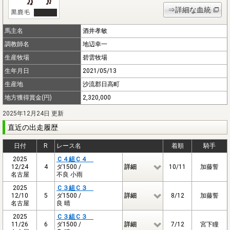
⇒詳細な血統
馬主名
酒井孝敏
調教師名
地辺幸一
生産牧場
碧雲牧場
生年月日
2021/05/13
生産地
沙流郡日高町
地方獲得賞金(円)
2,320,000
2025年12月24日 更新
直近の出走履歴
日付
R
レース名
着順
騎手
2025
Ｃ４組Ｃ４
12/24
4
ダ1500 /
詳細
10/11
加藤誓
名古屋
不良 小雨
2025
Ｃ３組Ｃ３
12/10
5
ダ1500 /
詳細
8/12
加藤誓
名古屋
良 晴
2025
Ｃ３組Ｃ３
11/26
6
ダ1500 /
詳細
7/12
宮下瞳