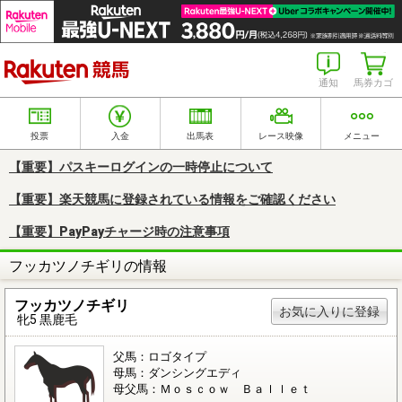
楽天競馬
通知
馬券カゴ
投票
入金
出馬表
レース映像
メニュー
【重要】パスキーログインの一時停止について
【重要】楽天競馬に登録されている情報をご確認ください
【重要】PayPayチャージ時の注意事項
フッカツノチギリの情報
フッカツノチギリ
お気に入りに登録
牝5 黒鹿毛
父馬：ロゴタイプ
母馬：ダンシングエディ
母父馬：Ｍｏｓｃｏｗ Ｂａｌｌｅｔ