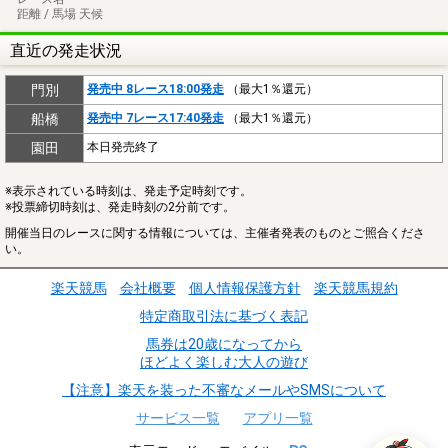
距離 / 馬場 天候
直近の発走状況
門別
発売中 8レース18:00発走
（最大1％還元）
船橋
発売中 7レース17:40発走
（最大1％還元）
園田
本日発売終了
※表示されている時刻は、発走予定時刻です。
※投票締切時刻は、発走時刻の2分前です。
開催当日のレースに関する情報については、主催者発表のものとご照合くださ
い。
楽天競馬
会社概要
個人情報保護方針
楽天競馬規約
特定商取引法に基づく表記
馬券は20歳になってから
ほどよく楽しむ大人の遊び
【注意】楽天を装った不審なメールやSMSについて
サービス一覧
アプリ一覧