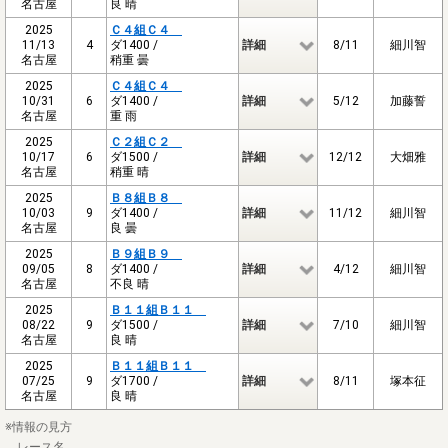
名古屋
良 晴
2025
Ｃ４組Ｃ４
11/13
4
ダ1400 /
詳細
8/11
細川智
名古屋
稍重 曇
2025
Ｃ４組Ｃ４
10/31
6
ダ1400 /
詳細
5/12
加藤誓
名古屋
重 雨
2025
Ｃ２組Ｃ２
10/17
6
ダ1500 /
詳細
12/12
大畑雅
名古屋
稍重 晴
2025
Ｂ８組Ｂ８
10/03
9
ダ1400 /
詳細
11/12
細川智
名古屋
良 曇
2025
Ｂ９組Ｂ９
09/05
8
ダ1400 /
詳細
4/12
細川智
名古屋
不良 晴
2025
Ｂ１１組Ｂ１１
08/22
9
ダ1500 /
詳細
7/10
細川智
名古屋
良 晴
2025
Ｂ１１組Ｂ１１
07/25
9
ダ1700 /
詳細
8/11
塚本征
名古屋
良 晴
※情報の見方
レース名