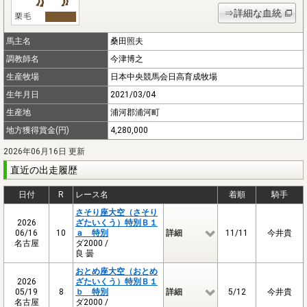
⇒詳細な血統
馬主名
桑田照夫
調教師名
今津博之
生産牧場
日本中央競馬会日高育成牧場
生年月日
2021/03/04
生産地
浦河郡浦河町
地方獲得賞金(円)
4,280,000
2026年06月16日 更新
直近の出走履歴
日付
R
レース名
着順
騎手
さそり座大空（さそり
2026
ざたいくう）特別Ｂ１
06/16
10
ａ 特別
詳細
11/11
今井貴
名古屋
ダ2000 /
良 曇
おとめ座大空（おとめ
2026
ざたいくう）特別Ｂ１
05/19
8
ｂ 特別
詳細
5/12
今井貴
名古屋
ダ2000 /