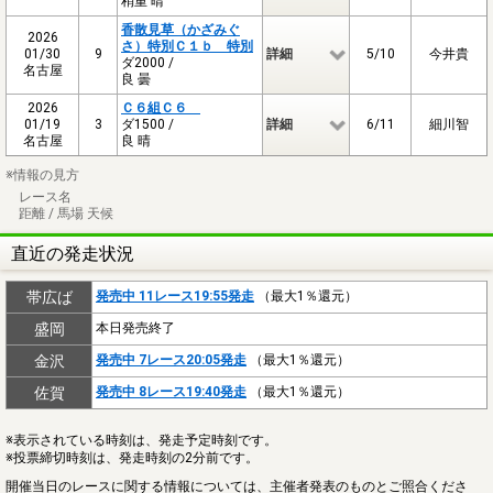
稍重 晴
香散見草（かざみぐ
2026
さ）特別Ｃ１ｂ 特別
01/30
9
詳細
5/10
今井貴
ダ2000 /
名古屋
良 曇
2026
Ｃ６組Ｃ６
01/19
3
ダ1500 /
詳細
6/11
細川智
名古屋
良 晴
※情報の見方
レース名
距離 / 馬場 天候
直近の発走状況
帯広ば
発売中 11レース19:55発走
（最大1％還元）
盛岡
本日発売終了
金沢
発売中 7レース20:05発走
（最大1％還元）
佐賀
発売中 8レース19:40発走
（最大1％還元）
※表示されている時刻は、発走予定時刻です。
※投票締切時刻は、発走時刻の2分前です。
開催当日のレースに関する情報については、主催者発表のものとご照合くださ