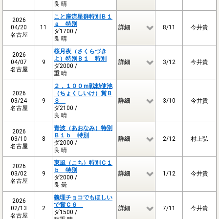
良 晴
こと座流星群特別Ｂ１
2026
ａ 特別
04/20
11
詳細
8/11
今井貴
ダ1700 /
名古屋
良 晴
桜月夜（さくらづき
2026
よ）特別Ｂ１ 特別
04/07
9
詳細
3/12
今井貴
ダ2000 /
名古屋
重 晴
２，１００ｍ戦勅使池
2026
（ちょくしいけ）賞Ｂ
03/24
9
３
詳細
3/10
今井貴
名古屋
ダ2100 /
良 晴
青波（あおなみ）特別
2026
Ｂ１ｂ 特別
03/10
8
詳細
2/12
村上弘
ダ2000 /
名古屋
良 晴
東風（こち）特別Ｃ１
2026
ｂ 特別
03/02
9
詳細
1/12
今井貴
ダ2000 /
名古屋
良 曇
義理チョコでもほしい
2026
で賞Ｃ６
02/13
2
詳細
7/11
今井貴
ダ1500 /
名古屋