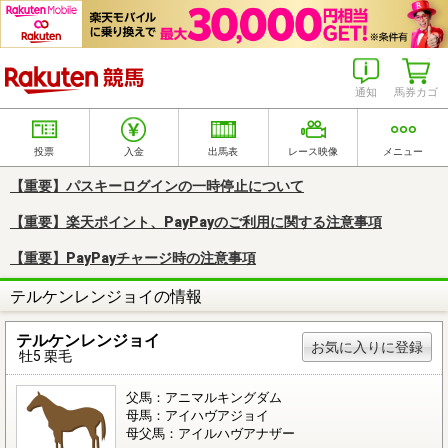
楽天競馬
通知
馬券カゴ
投票
入金
出馬表
レース映像
メニュー
【重要】パスキーログインの一時停止について
【重要】楽天ポイント、PayPayのご利用に関する注意事項
【重要】PayPayチャージ時の注意事項
テルケンレンジョイの情報
テルケンレンジョイ
お気に入りに登録
牡5 栗毛
父馬：アニマルキングダム
母馬：アイハヴアジョイ
母父馬：アイルハヴアナザー