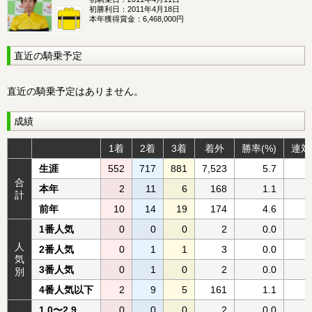
初勝利日：
2011年4月18日
本年獲得賞金：
6,468,000円
直近の騎乗予定
直近の騎乗予定はありません。
成績
1着
2着
3着
着外
勝率(%)
連対
生涯
552
717
881
7,523
5.7
合
本年
2
11
6
168
1.1
計
前年
10
14
19
174
4.6
1番人気
0
0
0
2
0.0
人
2番人気
0
1
1
3
0.0
気
3番人気
0
1
0
2
0.0
別
4番人気以下
2
9
5
161
1.1
1.0〜2.9
0
0
0
2
0.0