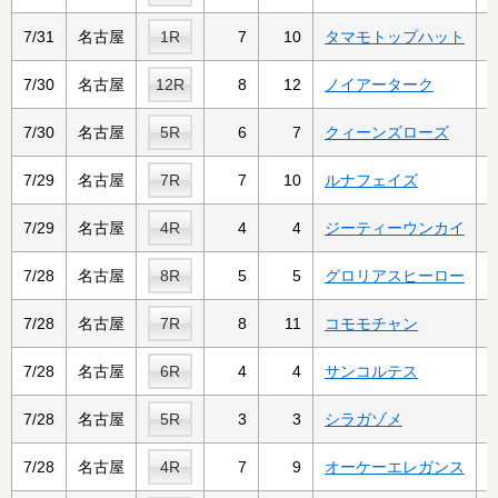
7/31
名古屋
1R
7
10
タマモトップハット
7/30
名古屋
12R
8
12
ノイアーターク
7/30
名古屋
5R
6
7
クィーンズローズ
7/29
名古屋
7R
7
10
ルナフェイズ
7/29
名古屋
4R
4
4
ジーティーウンカイ
7/28
名古屋
8R
5
5
グロリアスヒーロー
7/28
名古屋
7R
8
11
コモモチャン
7/28
名古屋
6R
4
4
サンコルテス
7/28
名古屋
5R
3
3
シラガゾメ
7/28
名古屋
4R
7
9
オーケーエレガンス