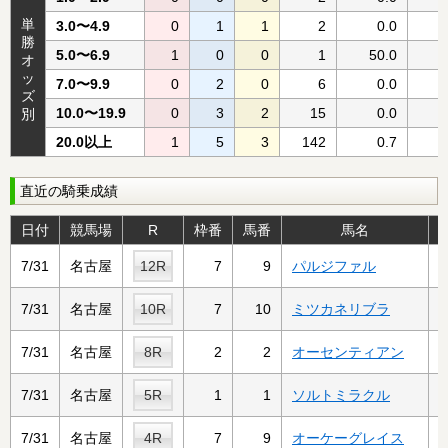
単
3.0〜4.9
0
1
1
2
0.0
勝
5.0〜6.9
1
0
0
1
50.0
オ
ッ
7.0〜9.9
0
2
0
6
0.0
ズ
10.0〜19.9
0
3
2
15
0.0
別
20.0以上
1
5
3
142
0.7
直近の騎乗成績
日付
競馬場
R
枠番
馬番
馬名
7/31
名古屋
12R
7
9
パルジファル
7/31
名古屋
10R
7
10
ミツカネリブラ
7/31
名古屋
8R
2
2
オーセンティアン
7/31
名古屋
5R
1
1
ソルトミラクル
7/31
名古屋
4R
7
9
オーケーグレイス