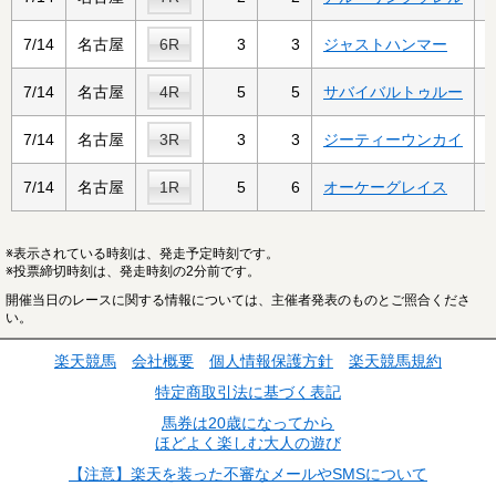
7/14
名古屋
6R
3
3
ジャストハンマー
7/14
名古屋
4R
5
5
サバイバルトゥルー
7/14
名古屋
3R
3
3
ジーティーウンカイ
7/14
名古屋
1R
5
6
オーケーグレイス
※表示されている時刻は、発走予定時刻です。
※投票締切時刻は、発走時刻の2分前です。
開催当日のレースに関する情報については、主催者発表のものとご照合くださ
い。
楽天競馬
会社概要
個人情報保護方針
楽天競馬規約
特定商取引法に基づく表記
馬券は20歳になってから
ほどよく楽しむ大人の遊び
【注意】楽天を装った不審なメールやSMSについて