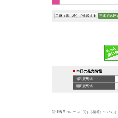
二連（馬、枠）で比較する
三連で比較
■
本日の発売情報
浦和
競馬場
園田
競馬場
開催当日のレースに関する情報については