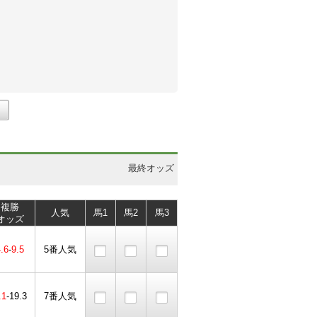
最終オッズ
複勝
人気
馬1
馬2
馬3
オッズ
.6
-
9.5
5番人気
.1
-
19.3
7番人気