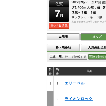
2019年9月7日
第12回
佐
佐賀
ダ1,400m
天候：
曇
ダ
7
３歳－３組 ３歳
R
サラブレッド系 ３歳
賞金
1着280,000円
2着84,000
最大
4％
還元
出馬表
オッズ
枠・馬番順
人気高配当
二連（馬、枠）で比較する
三連で比較
枠
馬
馬名
番
番
エリーベル
1
1
ライオンロック
2
2