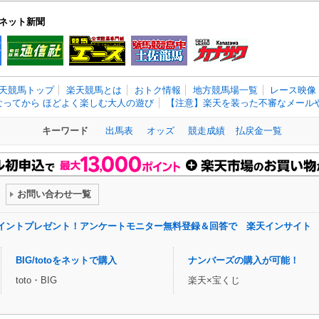
ネット新聞
天競馬トップ
楽天競馬とは
おトク情報
地方競馬場一覧
レース映像
なってから ほどよく楽しむ大人の遊び
【注意】楽天を装った不審なメールや
キーワード
出馬表
オッズ
競走成績
払戻金一覧
お問い合わせ一覧
ポイントプレゼント！アンケートモニター無料登録＆回答で 楽天インサイト
BIG/totoをネットで購入
ナンバーズの購入が可能！
toto・BIG
楽天×宝くじ