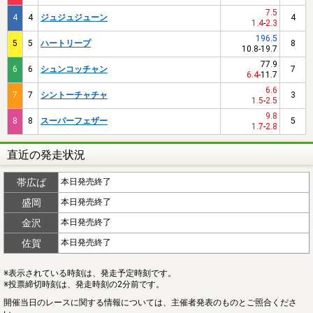
7.5
4
4
ジュジュジューン
4
1.4
-
2.3
196.5
5
5
ハートリープ
8
10.8
-
19.7
77.9
6
6
シュンコッチャン
7
6.4
-
11.7
6.6
7
7
シントーチャチャ
3
1.5
-
2.5
9.8
8
8
スーパーフェザー
5
1.7
-
2.8
直近の発走状況
帯広ば
本日発売終了
盛岡
本日発売終了
金沢
本日発売終了
佐賀
本日発売終了
※表示されている時刻は、発走予定時刻です。
※投票締切時刻は、発走時刻の2分前です。
開催当日のレースに関する情報については、主催者発表のものとご照合くださ