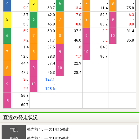
4
-
5
-
6
-
7
-
8
-
9.0
58.7
3.4
11.4
75.8
13.7
42.0
7.0
82.8
6.3
5
-
6
-
7
-
8
-
9
-
1
15.3
45.8
8.8
88.2
8.0
6.2
50.0
37.2
3.9
81.4
6
-
7
-
8
-
9
-
10
-
7.2
51.7
46.0
5.0
85.8
11.4
87.5
1.6
84.8
7
-
8
-
9
-
10
-
12.6
88.3
1.7
90.7
44.4
37.4
22.9
8
-
9
-
10
-
47.9
46.3
28.4
3.5
127.1
9
-
10
-
4.6
128.6
56.3
10
-
60.7
直近の発走状況
門別
発売前 1レース14:15発走
船橋
発売前 1レース14:35発走