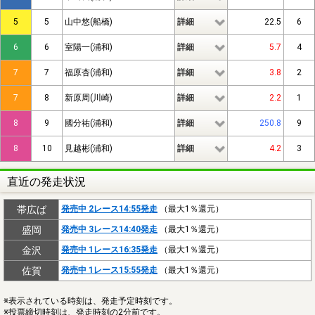
5
5
山中悠(船橋)
詳細
22.5
6
6
6
室陽一(浦和)
詳細
5.7
4
7
7
福原杏(浦和)
詳細
3.8
2
7
8
新原周(川崎)
詳細
2.2
1
8
9
國分祐(浦和)
詳細
250.8
9
8
10
見越彬(浦和)
詳細
4.2
3
直近の発走状況
帯広ば
発売中 2レース14:55発走
（最大1％還元）
盛岡
発売中 3レース14:40発走
（最大1％還元）
金沢
発売中 1レース16:35発走
（最大1％還元）
佐賀
発売中 1レース15:55発走
（最大1％還元）
※表示されている時刻は、発走予定時刻です。
※投票締切時刻は、発走時刻の2分前です。