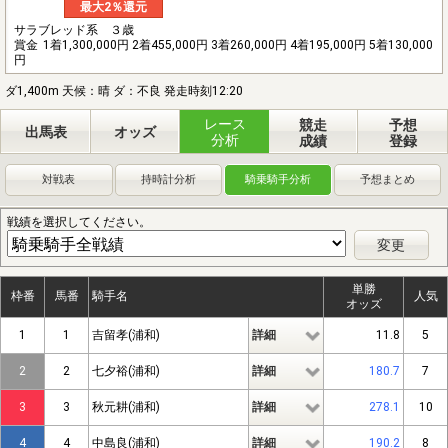
最大2％還元
サラブレッド系 ３歳
賞金
1着1,300,000円 2着455,000円 3着260,000円 4着195,000円 5着130,000
円
ダ1,400m 天候：晴 ダ：不良 発走時刻12:20
レース
競走
予想
出馬表
オッズ
分析
成績
登録
対戦表
持時計分析
騎乗騎手分析
予想まとめ
戦績を選択してください。
変更
単勝
枠番
馬番
騎手名
人気
オッズ
1
1
吉留孝(浦和)
詳細
11.8
5
2
2
七夕裕(浦和)
詳細
180.7
7
3
3
秋元耕(浦和)
詳細
278.1
10
4
4
中島良(浦和)
詳細
190.2
8