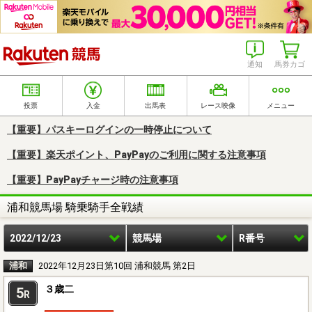
楽天競馬
通知
馬券カゴ
投票
入金
出馬表
レース映像
メニュー
【重要】パスキーログインの一時停止について
【重要】楽天ポイント、PayPayのご利用に関する注意事項
【重要】PayPayチャージ時の注意事項
浦和競馬場 騎乗騎手全戦績
2022/12/23
競馬場
R番号
浦和
2022年12月23日第10回 浦和競馬 第2日
３歳二
5
R