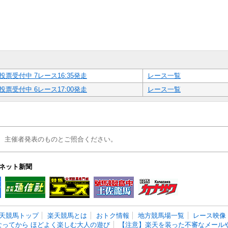
投票受付中 7レース16:35発走
レース一覧
投票受付中 6レース17:00発走
レース一覧
、主催者発表のものとご照合ください。
ネット新聞
天競馬トップ
楽天競馬とは
おトク情報
地方競馬場一覧
レース映像
なってから ほどよく楽しむ大人の遊び
【注意】楽天を装った不審なメールや