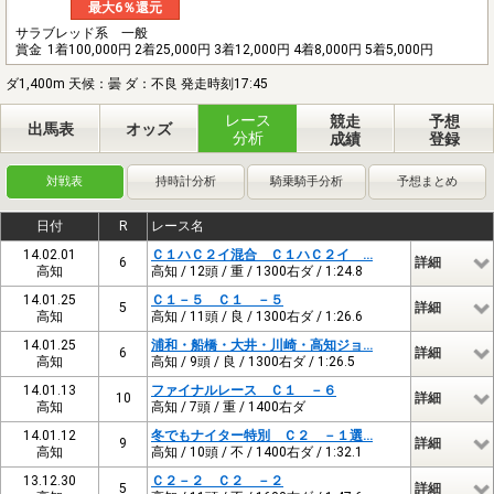
最大6％還元
サラブレッド系 一般
賞金
1着100,000円 2着25,000円 3着12,000円 4着8,000円 5着5,000円
ダ1,400m 天候：曇 ダ：不良 発走時刻17:45
レース
競走
予想
出馬表
オッズ
分析
成績
登録
対戦表
持時計分析
騎乗騎手分析
予想まとめ
日付
R
レース名
14.02.01
Ｃ１ハＣ２イ混合 Ｃ１ハＣ２イ …
6
詳細
高知
高知 / 12頭 / 重 / 1300右ダ / 1:24.8
14.01.25
Ｃ１－５ Ｃ１ －５
5
詳細
高知
高知 / 11頭 / 良 / 1300右ダ / 1:26.6
14.01.25
浦和・船橋・大井・川崎・高知ジョ…
6
詳細
高知
高知 / 9頭 / 良 / 1300右ダ / 1:26.5
14.01.13
ファイナルレース Ｃ１ －６
10
詳細
高知
高知 / 7頭 / 重 / 1400右ダ
14.01.12
冬でもナイター特別 Ｃ２ －１選…
9
詳細
高知
高知 / 10頭 / 不 / 1400右ダ / 1:32.1
13.12.30
Ｃ２－２ Ｃ２ －２
5
詳細