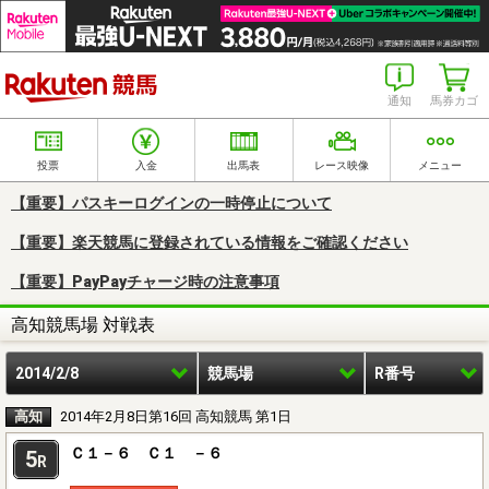
楽天競馬
通知
馬券カゴ
投票
入金
出馬表
レース映像
メニュー
【重要】パスキーログインの一時停止について
【重要】楽天競馬に登録されている情報をご確認ください
【重要】PayPayチャージ時の注意事項
高知競馬場 対戦表
2014/2/8
競馬場
R番号
高知
2014年2月8日第16回 高知競馬 第1日
Ｃ１－６ Ｃ１ －６
5
R