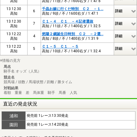
高知
高知 / 11頭 / 不 / 1600右ダ / 1:47.6
13.12.30
千晶お嫁に行くだ特別 Ｃ２ －１…
6
詳細
高知
高知 / 9頭 / 不 / 1600右ダ / 1:47.1
13.12.30
Ｃ１－４ Ｃ１ －４記者選抜
7
詳細
高知
高知 / 11頭 / 不 / 1400右ダ / 1:32.5
13.12.22
悠陽２歳誕生日特別 Ｃ２ －２選…
4
詳細
高知
高知 / 8頭 / 不 / 1400右ダ / 1:31.9
13.12.22
Ｃ１－５ Ｃ１ －５
5
詳細
高知
高知 / 10頭 / 不 / 1400右ダ / 1:32.4
※情報の見方
馬名
騎手名 オッズ（人気）
競走名
競馬場 / 頭数 / 馬場状態 / 距離 / 勝タイム
対戦結果
着順 重量 差 馬体重 騎手 馬番 人気
直近の発走状況
浦和
発売前 1レース13:30発走
園田
発売前 1レース14:20発走