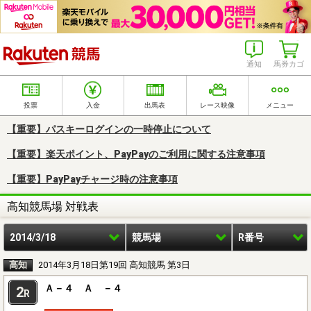
楽天競馬
通知
馬券カゴ
投票
入金
出馬表
レース映像
メニュー
【重要】パスキーログインの一時停止について
【重要】楽天ポイント、PayPayのご利用に関する注意事項
【重要】PayPayチャージ時の注意事項
高知競馬場 対戦表
2014/3/18
競馬場
R番号
高知
2014年3月18日第19回 高知競馬 第3日
Ａ－４ Ａ －４
2
R