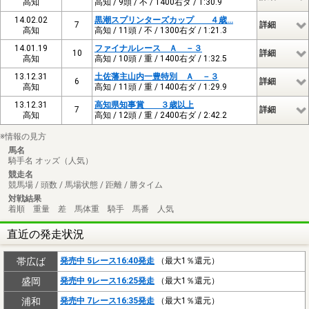
高知
高知 / 9頭 / 不 / 1400右ダ / 1:30.9
14.02.02
黒潮スプリンターズカップ ４歳…
7
詳細
高知
高知 / 11頭 / 不 / 1300右ダ / 1:21.3
14.01.19
ファイナルレース Ａ －３
10
詳細
高知
高知 / 10頭 / 重 / 1400右ダ / 1:32.5
13.12.31
土佐藩主山内一豊特別 Ａ －３
6
詳細
高知
高知 / 11頭 / 重 / 1400右ダ / 1:29.9
13.12.31
高知県知事賞 ３歳以上
7
詳細
高知
高知 / 12頭 / 重 / 2400右ダ / 2:42.2
※情報の見方
馬名
騎手名 オッズ（人気）
競走名
競馬場 / 頭数 / 馬場状態 / 距離 / 勝タイム
対戦結果
着順 重量 差 馬体重 騎手 馬番 人気
直近の発走状況
帯広ば
発売中 5レース16:40発走
（最大1％還元）
盛岡
発売中 9レース16:25発走
（最大1％還元）
浦和
発売中 7レース16:35発走
（最大1％還元）