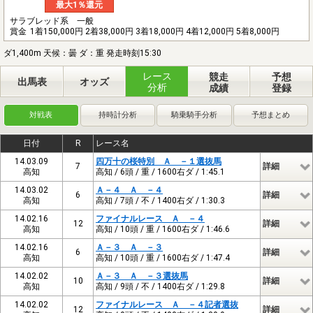
最大1％還元
サラブレッド系 一般
賞金
1着150,000円 2着38,000円 3着18,000円 4着12,000円 5着8,000円
ダ1,400m 天候：曇 ダ：重 発走時刻15:30
レース
競走
予想
出馬表
オッズ
分析
成績
登録
対戦表
持時計分析
騎乗騎手分析
予想まとめ
日付
R
レース名
14.03.09
四万十の桜特別 Ａ －１選抜馬
7
詳細
高知
高知 / 6頭 / 重 / 1600右ダ / 1:45.1
14.03.02
Ａ－４ Ａ －４
6
詳細
高知
高知 / 7頭 / 不 / 1400右ダ / 1:30.3
14.02.16
ファイナルレース Ａ －４
12
詳細
高知
高知 / 10頭 / 重 / 1600右ダ / 1:46.6
14.02.16
Ａ－３ Ａ －３
6
詳細
高知
高知 / 10頭 / 重 / 1600右ダ / 1:47.4
14.02.02
Ａ－３ Ａ －３選抜馬
10
詳細
高知
高知 / 9頭 / 不 / 1400右ダ / 1:29.8
14.02.02
ファイナルレース Ａ －４記者選抜
12
詳細