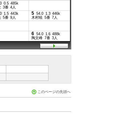
7
4
0
0.5
485k
56.0
1.7
486k
56.0
政
3番
4人
菅原俊
1番
5人
山本政
5
8
0
1.5
443k
54.0
1.3
446k
54.0
2.7
448k
暁
5番
9人
木村暁
5番
7人
菅原辰
7番
9人
8
54.0
坂口裕
6
54.0
1.6
488k
陶文峰
7番
3人
このページの先頭へ