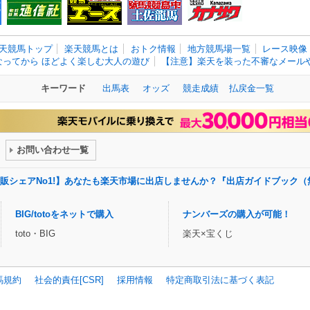
天競馬トップ
楽天競馬とは
おトク情報
地方競馬場一覧
レース映像
なってから ほどよく楽しむ大人の遊び
【注意】楽天を装った不審なメールや
キーワード
出馬表
オッズ
競走成績
払戻金一覧
お問い合わせ一覧
販シェアNo1!】あなたも楽天市場に出店しませんか？『出店ガイドブック（
BIG/totoをネットで購入
ナンバーズの購入が可能！
toto・BIG
楽天×宝くじ
馬規約
社会的責任[CSR]
採用情報
特定商取引法に基づく表記