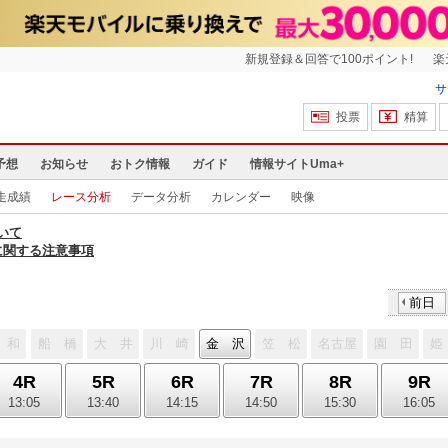
新規登録＆回答で100ポイント!
楽
サ
投票
精算
予想
お知らせ
おトク情報
ガイド
情報サイトUma+
走成績
レース分析
データ分析
カレンダー
映像
いて
に関する注意事項
前日
 和
船 橋
大 井
川 崎
金 沢
笠 松
名古屋
園 田
姫
4R
5R
6R
7R
8R
9R
13:05
13:40
14:15
14:50
15:30
16:05