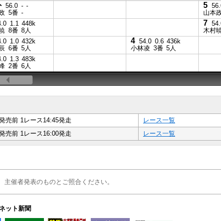
外
5
56.0
-
-
56.
政
5番
-
山本
7
4.0
1.1
448k
54.
暁
8番
8人
木村
4
4.0
1.0
432k
54.0
0.6
436k
辰
6番
5人
小林凌
3番
5人
4.0
1.3
483k
峰
2番
6人
発売前 1レース14:45発走
レース一覧
発売前 1レース16:00発走
レース一覧
、主催者発表のものとご照合ください。
ネット新聞