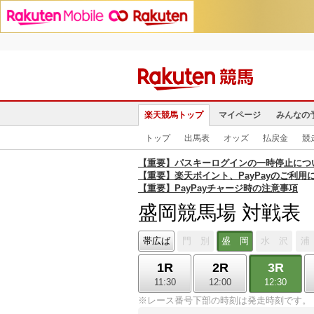
楽天競馬トップ
マイページ
みんなの
トップ
出馬表
オッズ
払戻金
競
【重要】パスキーログインの一時停止につ
【重要】楽天ポイント、PayPayのご利用
【重要】PayPayチャージ時の注意事項
盛岡競馬場 対戦表
帯広ば
門 別
盛 岡
水 沢
浦
1R
2R
3R
11:30
12:00
12:30
※レース番号下部の時刻は発走時刻です。