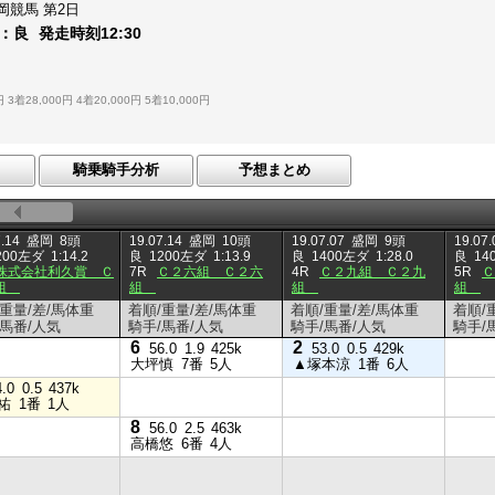
岡競馬
第2日
：
良
発走時刻
12:30
円
3着28,000円
4着20,000円
5着10,000円
騎乗騎手分析
予想まとめ
.14
盛岡
8頭
19.07.14
盛岡
10頭
19.07.07
盛岡
9頭
19.07.
200左ダ
1:14.2
良
1200左ダ
1:13.9
良
1400左ダ
1:28.0
良
14
株式会社利久賞 Ｃ
7R
Ｃ２六組 Ｃ２六
4R
Ｃ２九組 Ｃ２九
5R
七組
組
組
組
/重量/差/馬体重
着順/重量/差/馬体重
着順/重量/差/馬体重
着順/
/馬番/人気
騎手/馬番/人気
騎手/馬番/人気
騎手/
6
2
56.0
1.9
425k
53.0
0.5
429k
大坪慎
7番
5人
▲塚本涼
1番
6人
4.0
0.5
437k
祐
1番
1人
8
56.0
2.5
463k
高橋悠
6番
4人