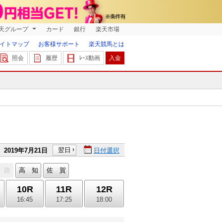
天グループ
カード
銀行
楽天市場
イトマップ
お客様サポート
楽天競馬とは
照会
履歴
ﾚｰｽ動画
入金
翌日
2019年7月21日
日付選択
 路
高 知
佐 賀
10R
11R
12R
16:45
17:25
18:00