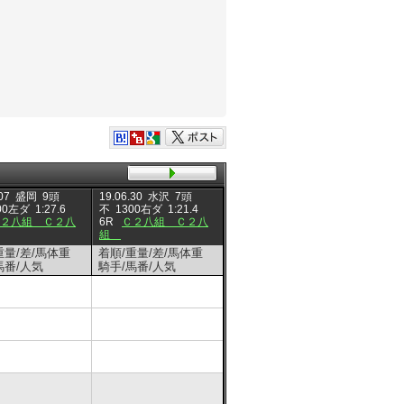
07
盛岡
9頭
19.06.30
水沢
7頭
19.06.24
水沢
9頭
19.06.1
00左ダ
1:27.6
不
1300右ダ
1:21.4
重
1400右ダ
1:26.9
重
14
Ｃ２八組 Ｃ２八
6R
Ｃ２八組 Ｃ２八
5R
Ｃ２七組 Ｃ２七
8R
Ｃ
組
組
組
重量/差/馬体重
着順/重量/差/馬体重
着順/重量/差/馬体重
着順/重
馬番/人気
騎手/馬番/人気
騎手/馬番/人気
騎手/馬