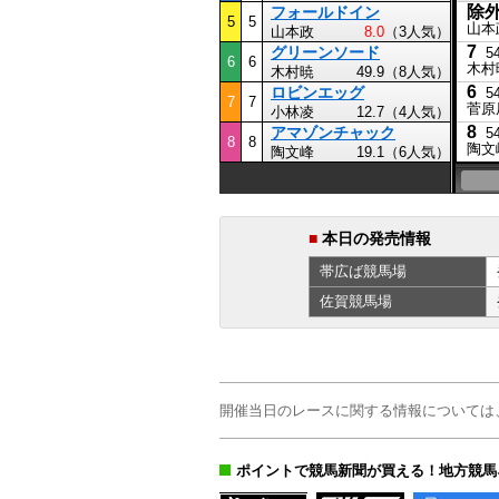
除
フォールドイン
5
5
山本
山本政
8.0
（3人気）
7
グリーンソード
5
6
6
木村
木村暁
49.9（8人気）
6
ロビンエッグ
5
7
7
菅原
小林凌
12.7（4人気）
8
アマゾンチャック
5
8
8
陶文
陶文峰
19.1（6人気）
■
本日の発売情報
帯広ば
競馬場
佐賀
競馬場
開催当日のレースに関する情報については
ポイントで競馬新聞が買える！地方競馬