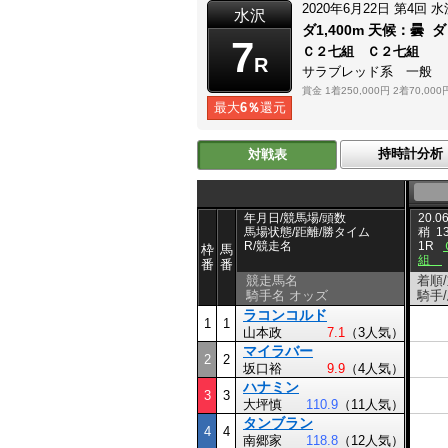
2020年6月22日
第4回
水
水沢
ダ1,400m
天候：
曇
ダ
7
Ｃ２七組 Ｃ２七組
R
サラブレッド系 一般
賞金
1着250,000円
2着70,000
最大
6％
還元
持時計分析
対戦表
年月日/競馬場/頭数
20.06
馬場状態/距離/勝タイム
稍
1
R/競走名
1R
枠
馬
組
番
番
競走馬名
着順
騎手名 オッズ
騎手
ラコンコルド
1
1
山本政
7.1
（3人気）
マイラバー
2
2
坂口裕
9.9
（4人気）
ハナミン
3
3
大坪慎
110.9
（11人気）
タンブラン
4
4
南郷家
118.8
（12人気）