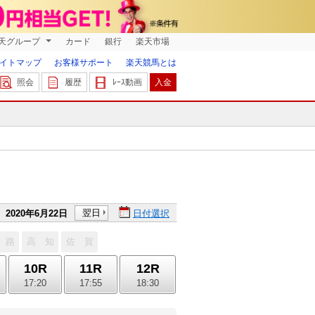
天グループ
カード
銀行
楽天市場
イトマップ
お客様サポート
楽天競馬とは
照会
履歴
ﾚｰｽ動画
入金
翌日
2020年6月22日
日付選択
 路
高 知
佐 賀
10R
11R
12R
17:20
17:55
18:30