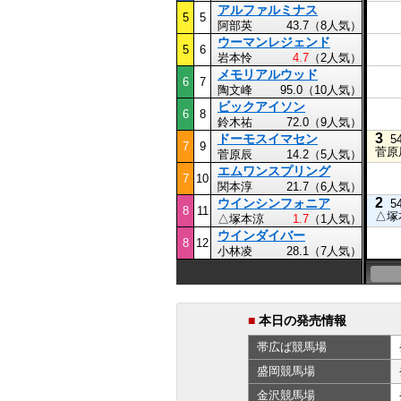
アルファルミナス
5
5
阿部英
43.7（8人気）
ウーマンレジェンド
5
6
岩本怜
4.7
（2人気）
メモリアルウッド
6
7
陶文峰
95.0（10人気）
ビックアイソン
6
8
鈴木祐
72.0（9人気）
3
ドーモスイマセン
5
7
9
菅原
菅原辰
14.2（5人気）
エムワンスプリング
7
10
関本淳
21.7（6人気）
2
ウインシンフォニア
5
8
11
△塚
△塚本涼
1.7
（1人気）
ウインダイバー
8
12
小林凌
28.1（7人気）
■
本日の発売情報
帯広ば
競馬場
盛岡
競馬場
金沢
競馬場