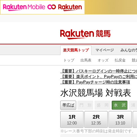
楽天競馬トップ
マイページ
みんなの
トップ
出馬表
オッズ
払戻金
競
【重要】パスキーログインの一時停止につ
【重要】楽天ポイント、PayPayのご利用
【重要】PayPayチャージ時の注意事項
水沢競馬場 対戦表
帯広ば
門 別
盛 岡
水 沢
浦
1R
2R
3R
12:00
12:35
13:10
※レース番号下部の時刻は発走時刻です。