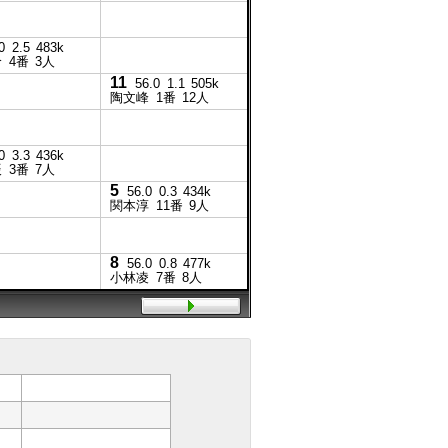
0
2.5
483k
怜
4番
3人
11
56.0
1.1
505k
陶文峰
1番
12人
7
56.0
0.4
473k
岩本怜
1番
6人
5
0
3.3
436k
54.0
辰
3番
7人
菅原辰
5
56.0
0.3
434k
関本淳
11番
9人
6
54.0
△塚本
8
4
56.0
0.8
477k
56.0
小林凌
7番
8人
小林凌