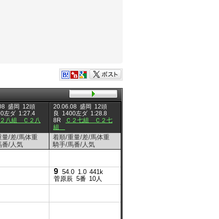
08
盛岡
12頭
20.06.08
盛岡
12頭
20.06.07
盛岡
11頭
20.06.0
00左ダ
1:27.4
良
1400左ダ
1:28.8
良
1200左ダ
1:16.0
良
12
２八組 Ｃ２八
8R
Ｃ２七組 Ｃ２七
5R
Ｃ２十二組 Ｃ２十
4R
Ｃ
組
二
組
重量/差/馬体重
着順/重量/差/馬体重
着順/重量/差/馬体重
着順/重
馬番/人気
騎手/馬番/人気
騎手/馬番/人気
騎手/馬
9
54.0
1.0
441k
菅原辰
5番
10人
1
54.0
0.0
433k
山本政
9番
5人