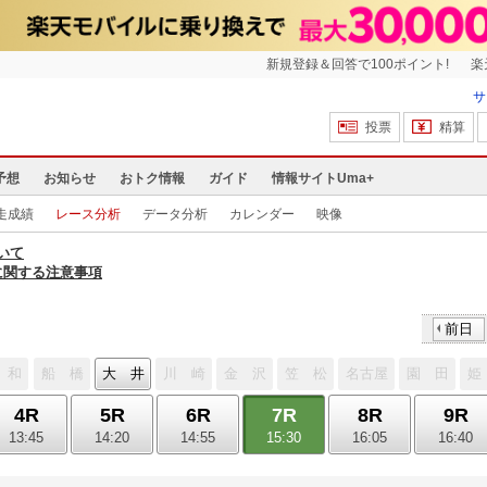
新規登録＆回答で100ポイント!
楽
サ
投票
精算
予想
お知らせ
おトク情報
ガイド
情報サイトUma+
走成績
レース分析
データ分析
カレンダー
映像
いて
に関する注意事項
前日
 和
船 橋
大 井
川 崎
金 沢
笠 松
名古屋
園 田
姫
4R
5R
6R
7R
8R
9R
13:45
14:20
14:55
15:30
16:05
16:40