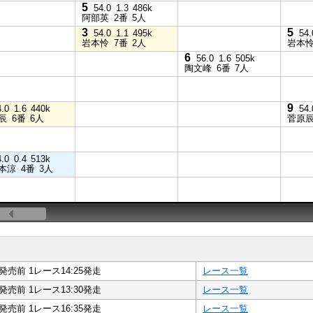
5
54.0
1.3
486k
阿部英
2番
5人
3
5
54.0
1.1
495k
54.
岩本怜
7番
2人
岩本
6
56.0
1.6
505k
陶文峰
6番
7人
9
4.0
1.6
440k
54.
辰
6番
6人
菅原
4.0
0.4
513k
本涼
4番
3人
発売前 1レース14:25発走
レース一覧
発売前 1レース13:30発走
レース一覧
発売前 1レース16:35発走
レース一覧