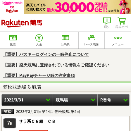
楽天競馬
通知
馬券カゴ
投票
入金
出馬表
レース映像
メニュー
【重要】パスキーログインの一時停止について
【重要】楽天競馬に登録されている情報をご確認ください
【重要】PayPayチャージ時の注意事項
笠松競馬場 対戦表
2022/3/31
競馬場
R番号
笠松
2022年3月31日第14回 笠松競馬 第5日
サラ系Ｃ８組 Ｃ８
7
R