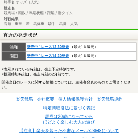
騎手名 オッズ（人気）
競走名
競馬場 / 頭数 / 馬場状態 / 距離 / 勝タイム
対戦結果
着順 重量 差 馬体重 騎手 馬番 人気
直近の発走状況
浦和
発売中 1レース13:30発走
（最大1％還元）
園田
発売中 1レース14:20発走
（最大1％還元）
※表示されている時刻は、発走予定時刻です。
※投票締切時刻は、発走時刻の2分前です。
開催当日のレースに関する情報については、主催者発表のものとご照合くださ
い。
楽天競馬
会社概要
個人情報保護方針
楽天競馬規約
特定商取引法に基づく表記
馬券は20歳になってから
ほどよく楽しむ大人の遊び
【注意】楽天を装った不審なメールやSMSについて