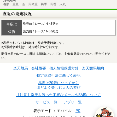
対戦結果
着順 重量 差 馬体重 騎手 馬番 人気
直近の発走状況
帯広ば
発売前 1レース14:45発走
佐賀
発売前 1レース16:00発走
※表示されている時刻は、発走予定時刻です。
※投票締切時刻は、発走時刻の2分前です。
開催当日のレースに関する情報については、主催者発表のものとご照合くださ
い。
楽天競馬
会社概要
個人情報保護方針
楽天競馬規約
特定商取引法に基づく表記
馬券は20歳になってから
ほどよく楽しむ大人の遊び
【注意】楽天を装った不審なメールやSMSについて
サービス一覧
アプリ一覧
表示モード
モバイル
PC