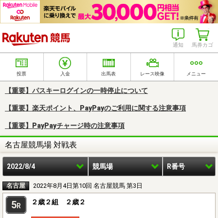
楽天競馬
通知
馬券カゴ
投票
入金
出馬表
レース映像
メニュー
【重要】パスキーログインの一時停止について
【重要】楽天ポイント、PayPayのご利用に関する注意事項
【重要】PayPayチャージ時の注意事項
名古屋競馬場 対戦表
2022/8/4
競馬場
R番号
名古屋
2022年8月4日第10回 名古屋競馬 第3日
２歳２組 ２歳２
5
R