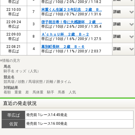
帯広ば
帯広ば / 10頭 / 2.0% / 200ダ / 1:18.2
22.10.03
米重くん生誕２３年記念 ２歳 Ｂ…
7
詳細
帯広ば
帯広ば / 10頭 / 0.7% / 200ダ / 1:31.6
22.09.24
啓子祝古希！母に大感謝杯 ２歳 …
3
詳細
帯広ば
帯広ば / 10頭 / 2.6% / 200ダ / 1:35.4
22.09.03
Ａ’ｃｈｕＵ杯 ２歳 Ｂ－２
8
詳細
帯広ば
帯広ば / 10頭 / 1.6% / 200ダ / 1:27.5
22.08.21
幕別町長杯 ２歳 Ｂ－６
4
詳細
帯広ば
帯広ば / 10頭 / 1.1% / 200ダ / 2:03.7
※情報の見方
馬名
騎手名 オッズ（人気）
競走名
競馬場 / 頭数 / 馬場状態 / 距離 / 勝タイム
対戦結果
着順 重量 差 馬体重 騎手 馬番 人気
直近の発走状況
帯広ば
発売前 1レース14:45発走
佐賀
発売前 1レース16:00発走