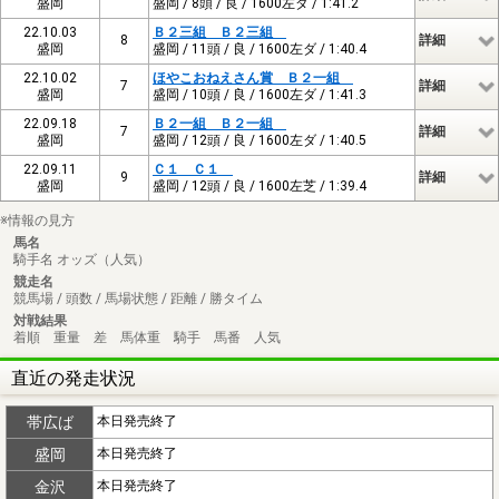
盛岡
盛岡 / 8頭 / 良 / 1600左ダ / 1:41.2
22.10.03
Ｂ２三組 Ｂ２三組
8
詳細
盛岡
盛岡 / 11頭 / 良 / 1600左ダ / 1:40.4
22.10.02
ほやこおねえさん賞 Ｂ２一組
7
詳細
盛岡
盛岡 / 10頭 / 良 / 1600左ダ / 1:41.3
22.09.18
Ｂ２一組 Ｂ２一組
7
詳細
盛岡
盛岡 / 12頭 / 良 / 1600左ダ / 1:40.5
22.09.11
Ｃ１ Ｃ１
9
詳細
盛岡
盛岡 / 12頭 / 良 / 1600左芝 / 1:39.4
※情報の見方
馬名
騎手名 オッズ（人気）
競走名
競馬場 / 頭数 / 馬場状態 / 距離 / 勝タイム
対戦結果
着順 重量 差 馬体重 騎手 馬番 人気
直近の発走状況
帯広ば
本日発売終了
盛岡
本日発売終了
金沢
本日発売終了