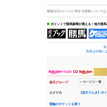
開催当日のレースに関する情報については
ポイントで競馬新聞が買える！地方競馬
楽
馬券は20歳に
サービス一覧
楽天グループ
おすすめ
【楽天でんき】ポイ
競輪のチケットを買う