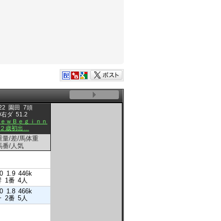
22
園田
7頭
0右ダ
51.2
ＮｅｗＢｅｇｉｎｎ
２歳初出…
重量/差/馬体重
馬番/人気
0
1.9
446k
響
1番
4人
0
1.8
466k
一
2番
5人