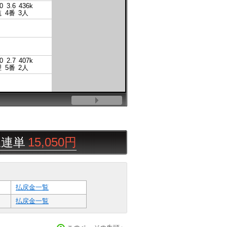
0
3.6
436k
航
4番
3人
0
2.7
407k
理
5番
2人
単
15,050円
むらちゃ
08/07
園田
払戻金一覧
払戻金一覧