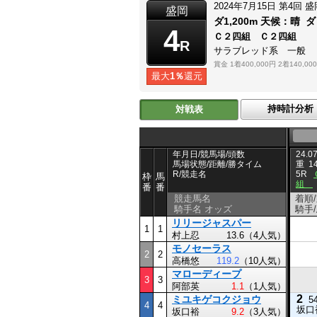
2024年7月15日
第4回
盛
盛岡
ダ1,200m
天候：
晴
ダ
4
Ｃ２四組 Ｃ２四組
R
サラブレッド系 一般
賞金
1着400,000円
2着140,00
最大
1％
還元
持時計分析
対戦表
年月日/競馬場/頭数
24.07
馬場状態/距離/勝タイム
重
1
R/競走名
5R
枠
馬
組
番
番
競走馬名
着順
騎手名 オッズ
騎手
リリージャスパー
1
1
村上忍
13.6（4人気）
モノセーラス
2
2
高橋悠
119.2
（10人気）
マローディープ
3
3
阿部英
1.1
（1人気）
2
ミユキゲコクジョウ
5
4
4
坂口
坂口裕
9.2
（3人気）