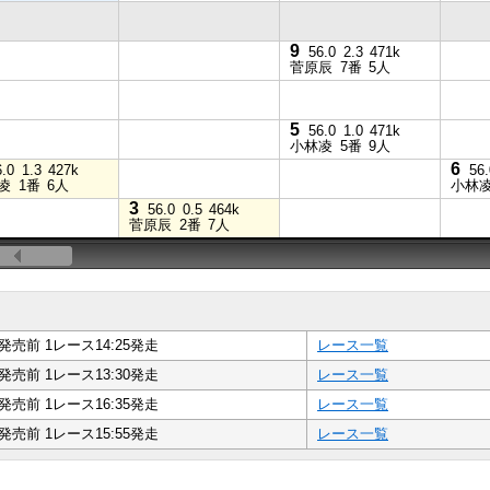
9
56.0
2.3
471k
菅原辰
7番
5人
5
56.0
1.0
471k
小林凌
5番
9人
6
6.0
1.3
427k
56.
凌
1番
6人
小林
3
56.0
0.5
464k
菅原辰
2番
7人
発売前 1レース14:25発走
レース一覧
発売前 1レース13:30発走
レース一覧
発売前 1レース16:35発走
レース一覧
発売前 1レース15:55発走
レース一覧