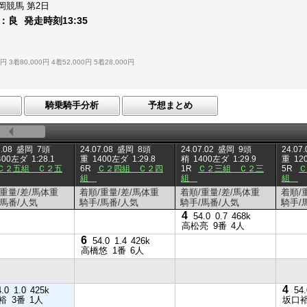
岡競馬
第2日
：
良
発走時刻
13:35
0円
3着80,000円
4着52,000円
5着28,000円
騎乗騎手分析
予想まとめ
.08
盛岡
7頭
24.07.08
盛岡
8頭
24.07.02
盛岡
9頭
24.07.
400左ダ
1:28.1
重
1400左ダ
1:29.8
稍
1400左ダ
1:29.9
重
12
Ｃ２五組 Ｃ２五
6R
Ｃ２四組 Ｃ２四
1R
Ｃ２三組 Ｃ２三
5R
組
組
組
/重量/差/馬体重
着順/重量/差/馬体重
着順/重量/差/馬体重
着順/
/馬番/人気
騎手/馬番/人気
騎手/馬番/人気
騎手/
4
54.0
0.7
468k
高松亮
9番
4人
6
54.0
1.4
426k
高橋悠
1番
6人
4
4.0
1.0
425k
54.
裕
3番
1人
坂口