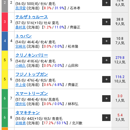
10.4
2
2
(56.0)/ 500(-8)/ 牡6/ 鹿毛
6人気
黒澤愛
(北海道) 【
8.3%
/
31.9%
】/ 石本孝
テルザトゥルース
38.8
3
3
(57.0)/ 516(+10)/ 牡4/ 栗毛
9人気
桑村真
(北海道) 【
1.2%
/
11.0%
】/ 齊藤正
トゥバン
10.8
4
4
(54.0)/ 464(-4)/ 牝4/ 鹿毛
7人気
宮崎光
(北海道) 【
0.0%
/
0.0%
】/ 松本隆
クリノキンバリー
279.8
5
5
(54.0)/ 418(-6)/ 牝4/ 鹿毛
12人気
小嶋久
(北海道) 【
0.0%
/
0.0%
】/ 山田和
フジノトップガン
116.2
5
6
(55.0)/ 476(-4)/ 牝5/ 鹿毛
10人気
井上俊
(北海道) 【
0.6%
/
6.8%
】/ 齊藤正
スマートリーズン
3.0
6
7
(57.0)/ 484(-4)/ 牡6/ 黒鹿毛
1人気
櫻井拓
(北海道) 【
0.0%
/
0.0%
】/ 林和弘
タマキチャン
5.4
6
8
(55.0)/ 442(+10)/ 牝5/ 青鹿毛
3人気
岩橋勇
(北海道) 【
17.2%
/
53.1%
】/ 北川數