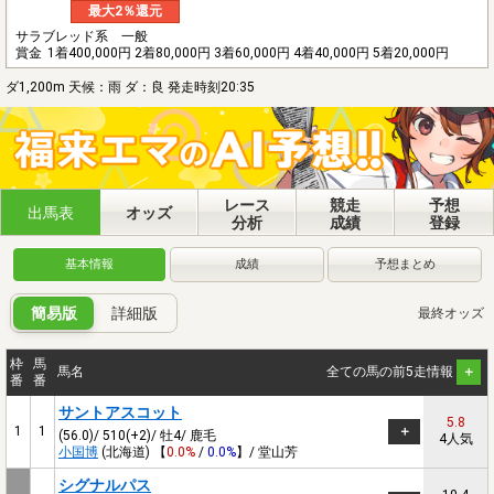
最大2％還元
サラブレッド系 一般
賞金
1着400,000円 2着80,000円 3着60,000円 4着40,000円 5着20,000円
ダ1,200m 天候：雨 ダ：良 発走時刻20:35
レース
競走
予想
出馬表
オッズ
分析
成績
登録
基本情報
成績
予想まとめ
簡易版
詳細版
最終オッズ
枠
馬
馬名
全ての馬の前5走情報
番
番
サントアスコット
5.8
1
1
(56.0)/ 510(+2)/ 牡4/ 鹿毛
4人気
小国博
(北海道) 【
0.0%
/
0.0%
】/ 堂山芳
シグナルパス