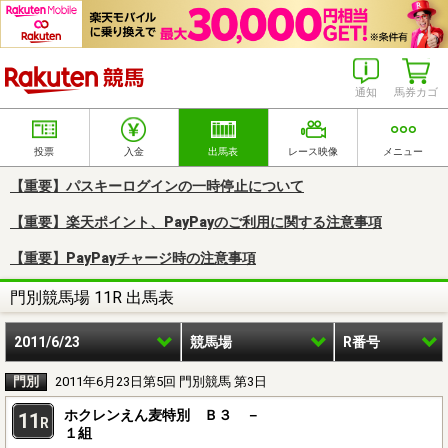
楽天競馬
通知
馬券カゴ
投票
入金
出馬表
レース映像
メニュー
【重要】パスキーログインの一時停止について
【重要】楽天ポイント、PayPayのご利用に関する注意事項
【重要】PayPayチャージ時の注意事項
門別競馬場 11R 出馬表
2011/6/23
競馬場
R番号
門別
2011年6月23日第5回 門別競馬 第3日
ホクレンえん麦特別 Ｂ３ －
11
R
１組