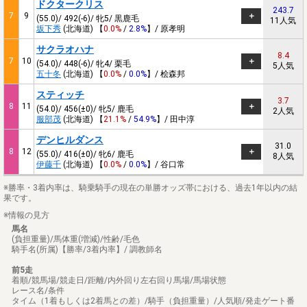
ドクタークリス
243.7
7
9
(55.0)/ 492(-6)/ 牝5/ 黒鹿毛
11人気
坂下秀
(北海道) 【
0.0%
/
2.8%
】/ 原孝明
サクラオハナ
8.4
7
10
(54.0)/ 448(-6)/ 牝4/ 栗毛
5人気
五十冬
(北海道) 【
0.0%
/
0.0%
】/ 桧森邦
スティッチ
3.7
8
11
(54.0)/ 456(±0)/ 牝5/ 鹿毛
2人気
服部茂
(北海道) 【
21.1%
/
54.9%
】/ 田中淳
デンヒルダンス
31.0
8
12
(55.0)/ 416(±0)/ 牝6/ 鹿毛
8人気
伊藤千
(北海道) 【
0.0%
/
0.0%
】/ 谷口常
※勝率・3着内率は、騎乗騎手の現在の単勝オッズ帯における、過去1年以内の結
果です。
※情報の見方
馬名
(負担重量)/馬体重(増減)/性齢/毛色
騎手名(所属)【勝率/3着内率】/ 調教師名
前5走
着順/競馬場/競走日/距離/内外回り左右回り馬場/馬場状態
レース名/条件
タイム（1着もしくは2着馬との差）/騎手（負担重量）/人気順/発走ゲート番