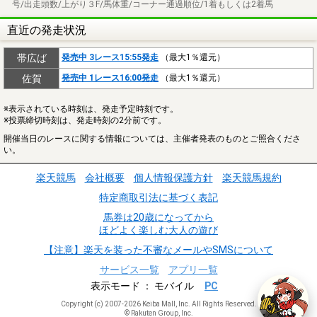
号/出走頭数/上がり３F/馬体重/コーナー通過順位/1着もしくは2着馬
直近の発走状況
帯広ば
発売中 3レース15:55発走
（最大1％還元）
佐賀
発売中 1レース16:00発走
（最大1％還元）
※表示されている時刻は、発走予定時刻です。
※投票締切時刻は、発走時刻の2分前です。
開催当日のレースに関する情報については、主催者発表のものとご照合くださ
い。
楽天競馬
会社概要
個人情報保護方針
楽天競馬規約
特定商取引法に基づく表記
馬券は20歳になってから
ほどよく楽しむ大人の遊び
【注意】楽天を装った不審なメールやSMSについて
サービス一覧
アプリ一覧
表示モード
モバイル
PC
Copyright (c) 2007-2026 Keiba Mall, Inc. All Rights Reserved.
© Rakuten Group, Inc.