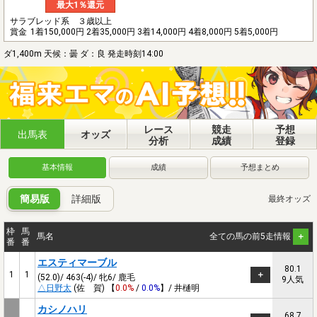
最大1％還元
サラブレッド系 ３歳以上
賞金
1着150,000円 2着35,000円 3着14,000円 4着8,000円 5着5,000円
ダ1,400m 天候：曇 ダ：良 発走時刻14:00
レース
競走
予想
出馬表
オッズ
分析
成績
登録
基本情報
成績
予想まとめ
簡易版
詳細版
最終オッズ
枠
馬
馬名
全ての馬の前5走情報
番
番
エスティマーブル
80.1
1
1
(52.0)/ 463(-4)/ 牝6/ 鹿毛
9人気
△日野太
(佐 賀) 【
0.0%
/
0.0%
】/ 井樋明
カシノハリ
68.7