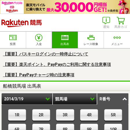
楽天競馬
通知
馬券カゴ
投票
入金
出馬表
レース映像
メニュー
【重要】パスキーログインの一時停止について
【重要】楽天ポイント、PayPayのご利用に関する注意事項
【重要】PayPayチャージ時の注意事項
船橋競馬場 出馬表
2014/3/19
競馬場
R番号
1R
2R
3R
4R
5R
6R
7R
8R
9R
10R