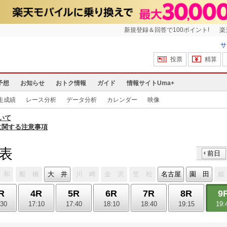
新規登録＆回答で100ポイント!
楽
サ
投票
精算
予想
お知らせ
おトク情報
ガイド
情報サイトUma+
走成績
レース分析
データ分析
カレンダー
映像
いて
に関する注意事項
馬表
前日
 和
船 橋
大 井
川 崎
金 沢
笠 松
名古屋
園 田
姫
R
4R
5R
6R
7R
8R
9
:30
17:10
17:40
18:10
18:40
19:15
19: