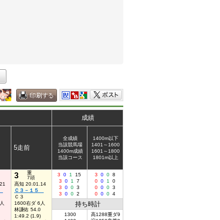
成績
全成績
1400m以下
当該競馬場
1401～1600
5走前
1400m成績
1601～1800
当該コース
1801m以上
重
3
3
0
1
15
3
0
0
8
7頭
3
0
1
7
0
0
1
0
21
高知 20.01.14
3
0
0
3
0
0
0
3
１
Ｃ３－１５
3
0
0
2
0
0
0
4
Ｃ３
3人
1600右ダ 6人
持ち時計
林謙佑 54.0
1300
高1288重ダ9
1:49.2 (1.9)