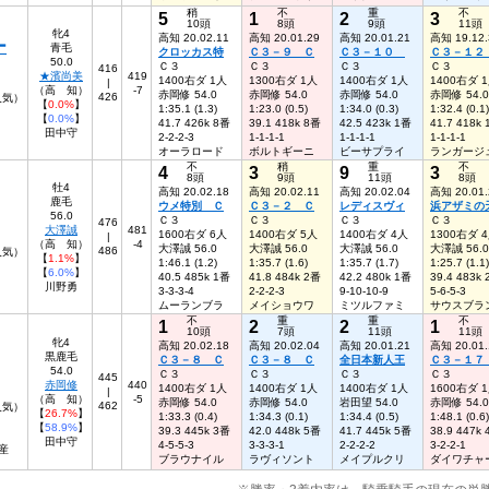
稍
不
重
不
5
1
2
3
10頭
8頭
9頭
11頭
牝4
高知 20.02.11
高知 20.01.29
高知 20.01.21
高知 19.12.
ー
青毛
クロッカス特
Ｃ３－９ Ｃ
Ｃ３－１０
Ｃ３－１
50.0
Ｃ３
Ｃ３
Ｃ３
Ｃ３
416
★濱尚美
419
1400右ダ 1人
1300右ダ 1人
1400右ダ 1人
1400右ダ 
|
（高 知）
-7
赤岡修 54.0
赤岡修 54.0
赤岡修 54.0
赤岡修 54.0
426
人気）
【
0.0%
】
1:35.1 (1.3)
1:23.0 (0.5)
1:34.0 (0.3)
1:32.4 (0.1)
【
0.0%
】
41.7 426k 8番
39.1 418k 8番
42.5 423k 1番
41.7 418k
田中守
2-2-2-3
1-1-1-1
1-1-1-1
1-1-1-1
オーラロード
ボルトギーニ
ビーサプライ
ランガージ
不
稍
重
不
4
3
9
3
8頭
9頭
11頭
8頭
牡4
高知 20.02.18
高知 20.02.11
高知 20.02.04
高知 20.01.
鹿毛
ウメ特別 Ｃ
Ｃ３－２ Ｃ
レディスヴィ
浜アザミの
56.0
Ｃ３
Ｃ３
Ｃ３
Ｃ３
476
大澤誠
481
1600右ダ 6人
1400右ダ 5人
1400右ダ 4人
1300右ダ 
|
（高 知）
-4
大澤誠 56.0
大澤誠 56.0
大澤誠 56.0
大澤誠 56.0
486
人気）
【
1.1%
】
1:46.1 (1.2)
1:35.7 (1.6)
1:35.7 (1.7)
1:25.7 (1.1)
【
6.0%
】
40.5 485k 1番
41.8 484k 2番
42.2 480k 1番
39.4 483k
川野勇
3-3-3-4
2-2-2-3
9-10-10-9
5-6-5-3
ムーランブラ
メイショウワ
ミツルファミ
サウスブラ
不
重
重
不
1
2
2
1
10頭
7頭
11頭
11頭
牝4
高知 20.02.18
高知 20.02.04
高知 20.01.21
高知 20.01.
黒鹿毛
Ｃ３－８ Ｃ
Ｃ３－８ Ｃ
全日本新人王
Ｃ３－１
54.0
Ｃ３
Ｃ３
Ｃ３
Ｃ３
445
赤岡修
440
1400右ダ 1人
1400右ダ 1人
1400右ダ 1人
1600右ダ 
|
（高 知）
-5
赤岡修 54.0
赤岡修 54.0
岩田望 54.0
赤岡修 54.0
462
人気）
【
26.7%
】
1:33.3 (0.4)
1:34.3 (0.1)
1:34.4 (0.5)
1:48.1 (0.6)
【
58.9%
】
39.3 445k 3番
42.0 448k 5番
41.7 445k 5番
38.9 447k
田中守
4-5-5-3
3-3-3-1
2-2-2-2
3-2-2-1
産
ブラウナイル
ラヴィソント
メイプルクリ
ダイワチャ