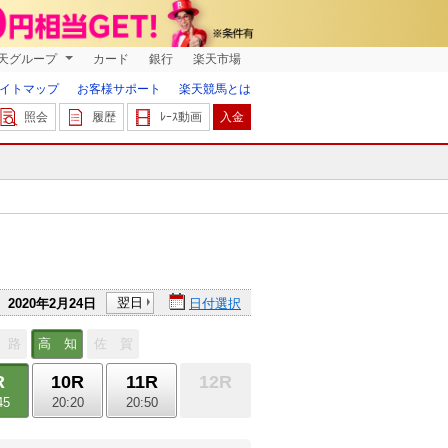
天グループ
カード
銀行
楽天市場
イトマップ
お客様サポート
楽天競馬とは
照会
履歴
ﾚｰｽ動画
入金
翌日
2020年2月24日
日付選択
 路
高 知
佐 賀
R
10R
11R
12R
45
20:20
20:50