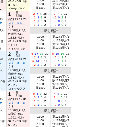
1400
淀1250良芝9
 2番
40.6 458k 1番
1600
高1492重ダ3
3-3-5-3
高1400
高1320不ダ1
ニ
ビーサプライ
重
1
2
7
4
25
2
7
2
17
12頭
2
3
1
6
0
0
2
8
15
高知 19.11.23
1
1
0
3
0
0
0
0
特
Ｃ３－１１
1
1
0
2
0
0
0
0
Ｃ３
11人
1400右ダ 2人
持ち時計
佐原秀 54.0
1300
高1243不ダ1
1:32.8 (0.6)
1400
大1298良ダ8
 3番
41.1 473k 5番
1600
大1439稍ダ4
1-1-1-1
高1400
高1328重ダ1
ネ
メイショウテ
重
2
6
17
13
30
6
15
10
22
9頭
2
3
2
3
0
1
2
2
28
高知 20.01.21
6
14
8
18
0
1
1
6
Ｃ
Ｃ３－８ Ｃ
2
2
0
2
0
0
0
0
Ｃ３
2人
1400右ダ 2人
持ち時計
永森大 56.0
1300
高1250不ダ2
1:33.3 (0.4)
1400
阪1228良芝3
 10番
40.7 491k 5番
1600
淀1339良芝3
2-2-2-2
高1400
高1310不ダ2
ン
ロイヤルアフ
重
1
5
5
0
32
4
4
0
12
11頭
3
2
0
4
1
1
0
11
15
高知 19.12.01
1
2
0
2
0
0
0
5
特
Ｃ３－８ Ｃ
1
1
0
1
0
0
0
4
Ｃ３
9人
1300右ダ 1人
持ち時計
林謙佑 56.0
1300
高1251重ダ1
1:25.1 (0.6)
1400
大1296重ダ9
 11番
39.7 465k 5番
1600
法1349良芝6
5-3-2-2