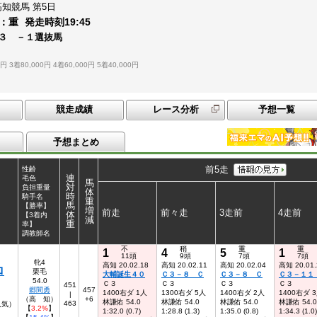
高知競馬
第5日
：
重
発走時刻
19:45
３ －１選抜馬
0円
3着80,000円
4着60,000円
5着40,000円
競走成績
レース分析
予想一覧
予想まとめ
前5走
性齢
連
毛色
馬
対
負担重量
体
時
騎手名
重
馬
【勝率】
増
前走
前々走
3走前
4走前
体
【3着内
減
重
率】
調教師名
不
稍
重
重
1
4
5
1
11頭
9頭
7頭
7頭
牝4
高知 20.02.18
高知 20.02.11
高知 20.02.04
高知 20.01.
ロ
栗毛
大輔誕生４０
Ｃ３－８ Ｃ
Ｃ３－８ Ｃ
Ｃ３－１
54.0
Ｃ３
Ｃ３
Ｃ３
Ｃ３
451
郷間勇
457
1400右ダ 1人
1300右ダ 5人
1400右ダ 2人
1400右ダ 
|
（高 知）
+6
林謙佑 54.0
林謙佑 54.0
林謙佑 54.0
林謙佑 54.0
463
9人気）
【
3.2%
】
1:32.0 (0.7)
1:28.8 (1.3)
1:35.0 (0.8)
1:34.3 (1.0)