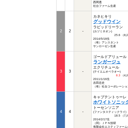
西岡透
社台ファーム生産
カネヒキリ
グッドウイン
ラピッドリーラン
2
2
-
(カヅミネオン)
25.6 （
2014/5/18生
（有）アシスタント
サンローゼン生産
ゴールドアリュール
ランガージュ
エクリチュール
3
3
-
(テイエムオペラオー)
8.3
（4
2011/1/16生
吉田忠史
（有）社台コーポレーショ
キャプテントゥーレ
ホワイトソニッ
トーセンソニア
4
4
-
(ファンタスティックライ)
18.5 （
2014/2/17生
（同）ＪＰＮ技研
有限会社エスティファーム