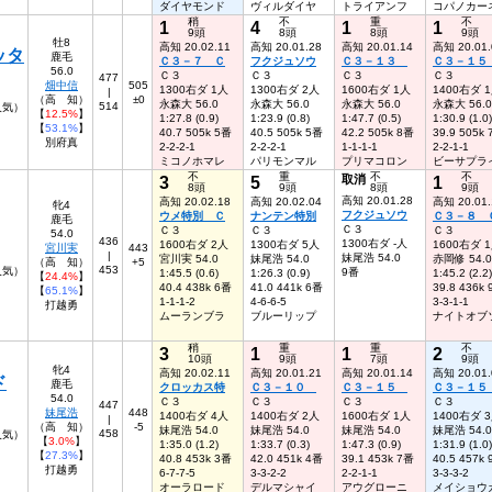
ダイヤモンド
ヴィルダイヤ
トライアンフ
コパノカー
稍
不
重
不
1
4
1
1
9頭
8頭
8頭
9頭
牡8
高知 20.02.11
高知 20.01.28
高知 20.01.14
高知 20.01.
ッタ
鹿毛
Ｃ３－７ Ｃ
フクジュソウ
Ｃ３－１３
Ｃ３－１
56.0
Ｃ３
Ｃ３
Ｃ３
Ｃ３
477
畑中信
505
1300右ダ 1人
1300右ダ 2人
1600右ダ 1人
1400右ダ 
|
（高 知）
±0
永森大 56.0
永森大 56.0
永森大 56.0
永森大 56.0
514
人気）
【
12.5%
】
1:27.8 (0.9)
1:23.9 (0.8)
1:47.7 (0.5)
1:30.9 (1.0)
【
53.1%
】
40.7 505k 5番
40.5 505k 5番
42.2 505k 8番
39.9 505k
別府真
2-2-2-1
2-2-2-1
1-1-1-1
2-2-1-1
ミコノホマレ
パリモンマル
プリマコロン
ビーサプラ
不
重
不
不
3
5
取消
1
8頭
9頭
8頭
9頭
高知 20.01.28
高知 20.02.18
高知 20.02.04
高知 20.01.
牝4
フクジュソウ
ウメ特別 Ｃ
ナンテン特別
Ｃ３－８ 
鹿毛
Ｃ３
Ｃ３
Ｃ３
Ｃ３
54.0
436
1300右ダ -人
1600右ダ 2人
1300右ダ 5人
1600右ダ 
宮川実
443
|
妹尾浩 54.0
宮川実 54.0
妹尾浩 54.0
赤岡修 54.0
（高 知）
+5
453
人気）
9番
1:45.5 (0.6)
1:26.3 (0.9)
1:45.2 (2.2)
【
24.4%
】
40.4 438k 6番
41.0 441k 6番
39.8 436k
【
65.1%
】
1-1-1-2
4-6-6-5
3-3-1-1
打越勇
ムーランブラ
ブルーリップ
ナイトオブ
稍
重
重
不
3
1
1
2
10頭
9頭
7頭
9頭
牝4
高知 20.02.11
高知 20.01.21
高知 20.01.14
高知 20.01.
ド
鹿毛
クロッカス特
Ｃ３－１０
Ｃ３－１５
Ｃ３－１
54.0
Ｃ３
Ｃ３
Ｃ３
Ｃ３
447
妹尾浩
448
1400右ダ 4人
1400右ダ 2人
1600右ダ 1人
1400右ダ 
|
（高 知）
-5
妹尾浩 54.0
妹尾浩 54.0
妹尾浩 54.0
妹尾浩 54.0
458
6人気）
【
3.0%
】
1:35.0 (1.2)
1:33.7 (0.3)
1:47.3 (0.9)
1:31.9 (1.0)
【
27.3%
】
40.8 453k 3番
42.0 451k 4番
39.1 453k 7番
40.5 457k
打越勇
6-7-7-5
3-3-2-2
2-2-1-1
3-3-3-2
オーラロード
デルマシャイ
アウグローニ
メイショウ