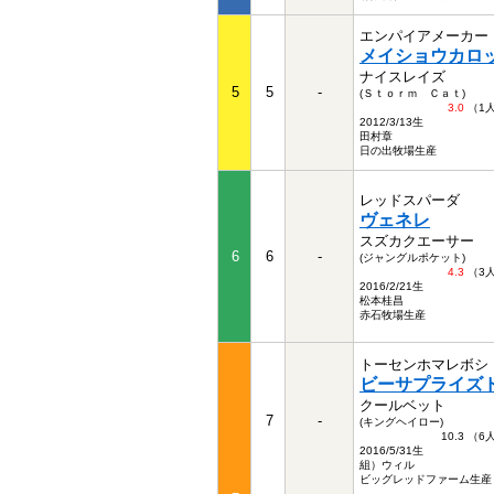
エンパイアメーカー
メイショウカロ
ナイスレイズ
5
5
-
(Ｓｔｏｒｍ Ｃａｔ)
3.0
（1
2012/3/13生
田村章
日の出牧場生産
レッドスパーダ
ヴェネレ
スズカクエーサー
6
6
-
(ジャングルポケット)
4.3
（3
2016/2/21生
松本桂昌
赤石牧場生産
トーセンホマレボシ
ビーサプライズ
クールベット
7
-
(キングヘイロー)
10.3 （
2016/5/31生
組）ウィル
ビッグレッドファーム生産