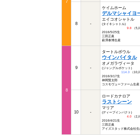
7
ケイムホーム
デルマシャイヨ
エイコオシャトル
8
-
(タイキシャトル)
9.8
（5
2016/5/25生
三田正眞
萩澤泰博生産
タートルボウル
ウインバイタル
オメガラヴィータ
9
-
(ジャングルポケット)
114.3
（10
2016/3/17生
神岡賢太郎
コスモヴューファーム生産
8
ロードカナロア
ラストシーン
マリア
10
-
(ディープインパクト)
4.0
（2
2016/4/21生
三田正眞
アイズスタッド株式会社生