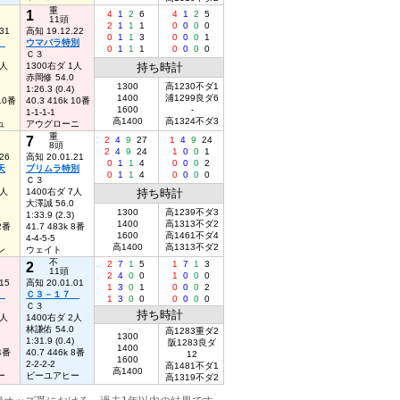
重
1
4
1
2
6
4
1
2
5
11頭
2
1
1
1
0
0
0
0
31
高知 19.12.22
0
1
1
3
0
0
0
1
２
ウマバラ特別
0
1
1
1
0
0
0
0
Ｃ３
1人
1300右ダ 1人
持ち時計
赤岡修 54.0
1300
高1230不ダ1
1:26.3 (0.4)
1400
浦1299良ダ6
 10番
40.3 416k 10番
1600
-
1-1-1-1
高1400
高1324不ダ3
ュ
アウグローニ
重
7
2
4
9
27
1
4
9
24
8頭
2
4
9
24
1
0
0
1
26
高知 20.01.21
0
1
1
4
0
0
0
2
天
プリムラ特別
0
1
1
4
0
0
0
0
Ｃ３
4人
1400右ダ 7人
持ち時計
大澤誠 56.0
1300
高1239不ダ3
1:33.9 (2.3)
1400
高1313不ダ2
 2番
41.7 483k 8番
1600
高1461不ダ4
4-4-5-5
高1400
高1313不ダ2
ン
ウェイト
不
2
2
7
1
5
1
7
1
3
11頭
2
4
0
0
1
0
0
0
15
高知 20.01.01
1
3
0
1
0
0
0
2
７
Ｃ３－１７
1
3
0
0
0
0
0
0
Ｃ３
持ち時計
1人
1400右ダ 2人
林謙佑 54.0
高1283重ダ2
1300
1:31.9 (0.4)
阪1283良ダ
1400
 4番
40.7 446k 8番
12
1600
2-2-2-2
高1481不ダ1
高1400
ー
ビーユアヒー
高1319不ダ2