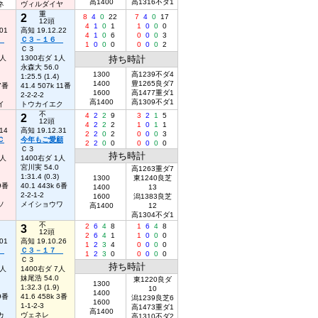
高1400
高1316不ダ1
ネ
ヴィルダイヤ
重
2
8
4
0
22
7
4
0
17
12頭
4
1
0
1
1
0
0
0
01
高知 19.12.22
4
1
0
6
0
0
0
3
５
Ｃ３－１６
1
0
0
0
0
0
0
2
Ｃ３
1人
1300右ダ 1人
持ち時計
永森大 56.0
1300
高1239不ダ4
1:25.5 (1.4)
1400
豊1265良ダ7
 7番
41.4 507k 11番
1600
高1477重ダ1
2-2-2-2
高1400
高1309不ダ1
イ
トウカイエク
不
2
4
2
2
9
3
2
1
5
12頭
4
2
2
2
1
0
1
1
14
高知 19.12.31
2
2
0
2
0
0
0
3
Ｃ
今年もご愛顧
2
2
0
0
0
0
0
0
Ｃ３
持ち時計
1人
1400右ダ 1人
宮川実 54.0
高1263重ダ7
1:31.4 (0.3)
1300
東1240良芝
 9番
40.1 443k 6番
1400
13
2-2-1-2
1600
潟1383良芝
ソ
メイショウワ
高1400
12
高1304不ダ1
不
3
2
6
4
8
1
6
4
8
12頭
2
6
4
1
1
0
0
0
01
高知 19.10.26
1
2
3
4
0
0
0
0
５
Ｃ３－１７
1
2
3
0
0
0
0
0
Ｃ３
持ち時計
3人
1400右ダ 7人
妹尾浩 54.0
東1220良ダ
1300
1:32.3 (1.9)
10
1400
 9番
41.6 458k 3番
潟1239良芝6
1600
1-1-2-3
高1473重ダ1
高1400
カ
ヴェネレ
高1310不ダ2