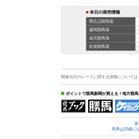
■
本日の発売情報
帯広ば
競馬場
盛岡
競馬場
金沢
競馬場
佐賀
競馬場
開催当日のレースに関する情報については
ポイントで競馬新聞が買える！地方競馬
楽
馬券は20歳に