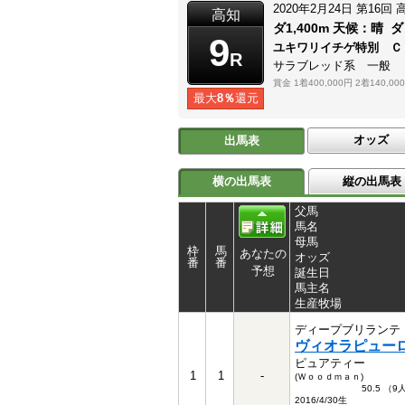
2020年2月24日
第16回
高知
ダ1,400m
天候：
晴
ダ
9
ユキワリイチゲ特別 Ｃ
R
サラブレッド系 一般
賞金
1着400,000円
2着140,00
最大
8％
還元
オッズ
出馬表
横の出馬表
縦の出馬表
父馬
馬名
母馬
枠
馬
あなたの
オッズ
番
番
予想
誕生日
馬主名
生産牧場
ディープブリランテ
ヴィオラピュー
ピュアティー
1
1
-
(Ｗｏｏｄｍａｎ)
50.5 （
2016/4/30生