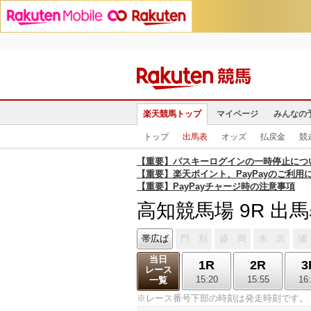
楽天競馬トップ
マイページ
みんなの
トップ
出馬表
オッズ
払戻金
競
【重要】パスキーログインの一時停止につ
【重要】楽天ポイント、PayPayのご利用
【重要】PayPayチャージ時の注意事項
高知競馬場 9R 出
帯広ば
門 別
盛 岡
水 沢
浦
当日
1R
2R
3
レース
15:20
15:55
16
一覧
※レース番号下部の時刻は発走時刻です。