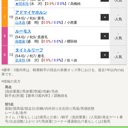
-人気
★関本玲
(水 沢) 【
0.0%
/
0.0%
】/ 高橋純
アドマイヤホルン
-
7
10
(54.0)/ -/ 牝6/ 栗毛
-人気
山本政
(盛 岡) 【
0.0%
/
0.0%
】/ 小西重
ルーモス
-
8
11
(54.0)/ -/ 牝5/ 黒鹿毛
-人気
南郷家
(盛 岡) 【
0.0%
/
0.0%
】/ 櫻田樹
タイトルリーフ
-
8
12
(54.0)/ -/ 牝7/ 鹿毛
-人気
岩本怜
(水 沢) 【
0.0%
/
0.0%
】/ 佐々由
※勝率・3着内率は、騎乗騎手の現在の単勝オッズ帯における、過去1年以内の結
果です。
※情報の見方
馬名
(負担重量)/馬体重(増減)/性齢/毛色
騎手名(所属)【勝率/3着内率】/ 調教師名
前5走
着順/競馬場/競走日/距離/内外回り左右回り馬場/馬場状態
レース名/条件
タイム（1着もしくは2着馬との差）/騎手（負担重量）/人気順/発走ゲート番
号/出走頭数/上がり３F/馬体重/コーナー通過順位/1着もしくは2着馬