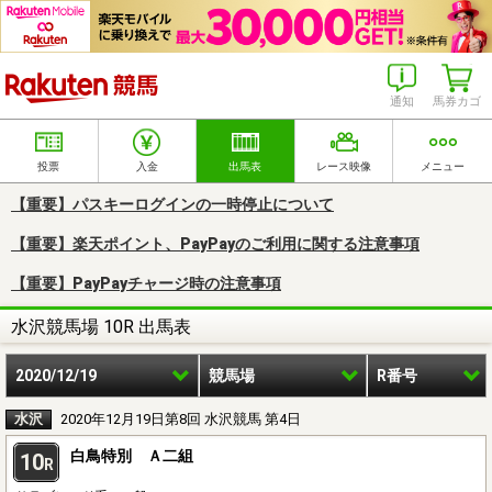
楽天競馬
通知
馬券カゴ
投票
入金
出馬表
レース映像
メニュー
【重要】パスキーログインの一時停止について
【重要】楽天ポイント、PayPayのご利用に関する注意事項
【重要】PayPayチャージ時の注意事項
水沢競馬場 10R 出馬表
2020/12/19
競馬場
R番号
水沢
2020年12月19日第8回 水沢競馬 第4日
白鳥特別 Ａ二組
10
R