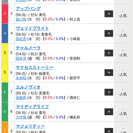
アップバング
-
3
3
(56.0)/ -/ 牡5/ 鹿毛
-人気
坂口裕
(水 沢) 【
0.0%
/
0.0%
】/ 村上昌
ヴェリイブライト
-
4
4
(56.0)/ -/ 牡10/ 青鹿毛
-人気
高松亮
(水 沢) 【
0.0%
/
0.0%
】/ 小林俊
チャルメーラ
-
5
5
(54.0)/ -/ 牝3/ 栗毛
-人気
関本淳
(盛 岡) 【
0.0%
/
0.0%
】/ 菅原勲
サクセスストーリー
-
5
6
(56.0)/ -/ 牡8/ 栃栗毛
-人気
木村暁
(水 沢) 【
0.0%
/
0.0%
】/ 新田守
エルノヴィオ
-
6
7
(56.0)/ -/ 牡5/ 黒鹿毛
-人気
高橋悠
(水 沢) 【
0.0%
/
0.0%
】/ 酒井仁
マイディアライフ
-
6
8
(56.0)/ -/ 牡4/ 栗毛
-人気
大坪慎
(盛 岡) 【
0.0%
/
0.0%
】/ 橘友和
マジョリティー
-
7
9
(50.0)/ -/ 牝5/ 鹿毛