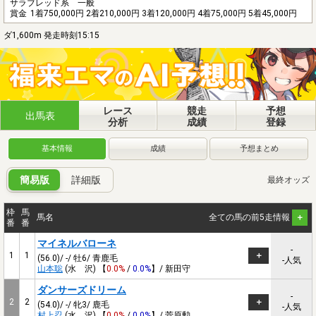
サラブレッド系 一般
賞金
1着750,000円 2着210,000円 3着120,000円 4着75,000円 5着45,000円
ダ1,600m 発走時刻15:15
レース
競走
予想
出馬表
分析
成績
登録
基本情報
成績
予想まとめ
簡易版
詳細版
最終オッズ
枠
馬
馬名
全ての馬の前5走情報
番
番
マイネルバローネ
-
1
1
(56.0)/ -/ 牡6/ 青鹿毛
-人気
山本聡
(水 沢) 【
0.0%
/
0.0%
】/ 新田守
ダンサーズドリーム
-
2
2
(54.0)/ -/ 牝3/ 鹿毛
-人気
村上忍
(水 沢) 【
0.0%
/
0.0%
】/ 菅原勲