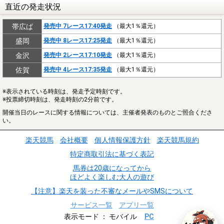
直近の発走状況
帯広ば
発売中 7レース17:40発走
（最大1％還元）
盛岡
発売中 8レース17:25発走
（最大1％還元）
金沢
発売中 2レース17:10発走
（最大1％還元）
佐賀
発売中 4レース17:35発走
（最大1％還元）
※表示されている時刻は、発走予定時刻です。
※投票締切時刻は、発走時刻の2分前です。
開催当日のレースに関する情報については、主催者発表のものとご照合くださ
い。
楽天競馬
会社概要
個人情報保護方針
楽天競馬規約
特定商取引法に基づく表記
馬券は20歳になってから
ほどよく楽しむ大人の遊び
【注意】楽天を装った不審なメールやSMSについて
サービス一覧
アプリ一覧
表示モード
モバイル
PC