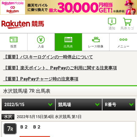
楽天競馬
通知
馬券カゴ
投票
入金
出馬表
レース映像
メニュー
【重要】パスキーログインの一時停止について
【重要】楽天ポイント、PayPayのご利用に関する注意事項
【重要】PayPayチャージ時の注意事項
水沢競馬場 7R 出馬表
2022/5/15
競馬場
R番号
水沢
2022年5月15日第4回 水沢競馬 第1日
Ｂ２ Ｂ２
7
R