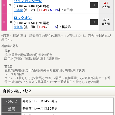
ウインカンターレ
4.7
8
9
(54.0)/ 478(-8)/ 牝4/ 鹿毛
2人気
山本聡
(水 沢) 【
17.4%
/
59.1%
】/ 永田幸
ロックオン
32.7
8
10
(56.0)/ 456(-5)/ 牡9/ 栗毛
8人気
大坪慎
(盛 岡) 【
1.3%
/
11.0%
】/ 橘友和
※勝率・3着内率は、騎乗騎手の現在の単勝オッズ帯における、過去1年以内の結
果です。
※情報の見方
馬名
(負担重量)/馬体重(増減)/性齢/毛色
騎手名(所属)【勝率/3着内率】/ 調教師名
前5走
着順/競馬場/競走日/距離/内外回り左右回り馬場/馬場状態
レース名/条件
タイム（1着もしくは2着馬との差）/騎手（負担重量）/人気順/発走ゲート番
号/出走頭数/上がり３F/馬体重/コーナー通過順位/1着もしくは2着馬
直近の発走状況
帯広ば
発売前 1レース14:25発走
盛岡
発売前 1レース13:30発走