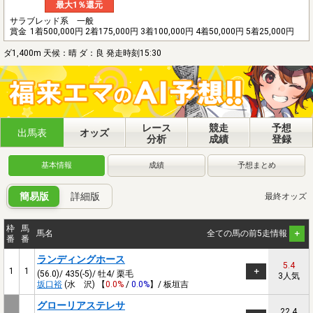
最大1％還元
サラブレッド系 一般
賞金
1着500,000円 2着175,000円 3着100,000円 4着50,000円 5着25,000円
ダ1,400m 天候：晴 ダ：良 発走時刻15:30
レース
競走
予想
出馬表
オッズ
分析
成績
登録
基本情報
成績
予想まとめ
簡易版
詳細版
最終オッズ
枠
馬
馬名
全ての馬の前5走情報
番
番
ランディングホース
5.4
1
1
(56.0)/ 435(-5)/ 牡4/ 栗毛
3人気
坂口裕
(水 沢) 【
0.0%
/
0.0%
】/ 板垣吉
グローリアステレサ
22.4