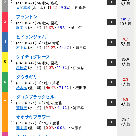
2
2
(51.0)/ 421(-6)/ 牝4/ 鹿毛
6人気
▲関本玲
(水 沢) 【
1.6%
/
9.0%
】/ 佐藤浩
ブラントン
101.7
3
3
(56.0)/ 486(-2)/ 牡4/ 栗毛
10人気
塚本涼
(水 沢) 【
1.3%
/
7.9%
】/ 酒井仁
ヒドゥンジェム
9.7
4
4
(56.0)/ 471(+4)/ 牡4/ 青毛
5人気
村上忍
(水 沢) 【
11.2%
/
42.5%
】/ 瀬戸幸
ケイティグレース
35.9
5
5
(54.0)/ 447(-6)/ 牝6/ 栗毛
9人気
高橋悠
(水 沢) 【
1.0%
/
11.3%
】/ 伊藤忍
ダウラギリ
2.3
6
6
(56.0)/ 497(+3)/ 牡5/ 芦毛
1人気
鈴木祐
(盛 岡) 【
40.4%
/
71.2%
】/ 櫻田康
ダコタブラックヒル
5.8
7
7
(56.0)/ 494(+20)/ 牡5/ 鹿毛
4人気
菅原辰
(水 沢) 【
9.5%
/
41.9%
】/ 瀬戸幸
オオサキフラワー
25.7
7
8
(54.0)/ 427(+3)/ 牝5/ 鹿毛
7人気
関本淳
(盛 岡) 【
0.0%
/
0.0%
】/ 佐藤敏