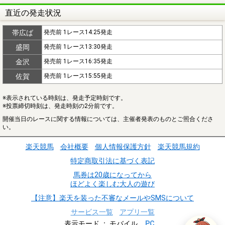
直近の発走状況
帯広ば
発売前 1レース14:25発走
盛岡
発売前 1レース13:30発走
金沢
発売前 1レース16:35発走
佐賀
発売前 1レース15:55発走
※表示されている時刻は、発走予定時刻です。
※投票締切時刻は、発走時刻の2分前です。
開催当日のレースに関する情報については、主催者発表のものとご照合くださ
い。
楽天競馬
会社概要
個人情報保護方針
楽天競馬規約
特定商取引法に基づく表記
馬券は20歳になってから
ほどよく楽しむ大人の遊び
【注意】楽天を装った不審なメールやSMSについて
サービス一覧
アプリ一覧
表示モード
モバイル
PC