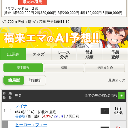
最大3％還元
サラブレッド系 ２歳
賞金
1着800,000円 2着320,000円 3着200,000円 4着120,000円 5着80,000円
ダ1,700m 天候：晴 ダ：稍重 発走時刻11:10
レース
競走
予想
出馬表
オッズ
分析
成績
登録
基本情報
成績
予想まとめ
簡易版
詳細版
最終オッズ
枠
馬
馬名
全ての馬の前5走情報
番
番
レイナ
13.8
1
1
(54.0)/ 384(+1)/ 牝2/ 鹿毛
4人気
長谷駿
(西 脇) 【
4.3%
/
29.8%
】/ 岡田利
ヒーローエフエー
8.7