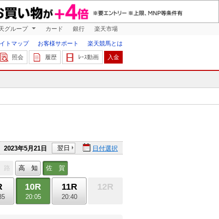
天グループ
カード
銀行
楽天市場
イトマップ
お客様サポート
楽天競馬とは
照会
履歴
ﾚｰｽ動画
入金
翌日
2023年5月21日
日付選択
 路
高 知
佐 賀
R
10R
11R
12R
35
20:05
20:40