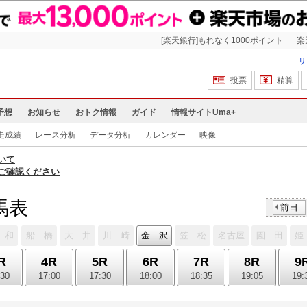
[楽天銀行]もれなく1000ポイント
楽
サ
投票
精算
予想
お知らせ
おトク情報
ガイド
情報サイトUma+
走成績
レース分析
データ分析
カレンダー
映像
いて
ご確認ください
馬表
前日
 和
船 橋
大 井
川 崎
金 沢
笠 松
名古屋
園 田
姫
R
4R
5R
6R
7R
8R
9
:30
17:00
17:30
18:00
18:35
19:05
19: