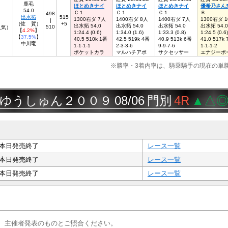
鹿毛
ほとめきナイ
ほとめきナイ
ほとめきナイ
優希乃さん
54.0
Ｃ１
Ｃ１
Ｃ１
Ｂ
498
出水拓
515
1300右ダ 7人
1400右ダ 8人
1400右ダ 7人
1300右ダ 
|
（佐 賀）
+5
出水拓 54.0
出水拓 54.0
出水拓 54.0
出水拓 54.0
510
人気）
【
4.2%
】
1:24.4 (0.6)
1:34.0 (1.6)
1:33.3 (0.8)
1:24.5 (0.6)
【
37.5%
】
40.5 510k 1番
42.5 519k 4番
40.9 513k 6番
41.0 517k
中川竜
1-1-1-1
2-3-3-6
9-9-7-6
1-1-1-2
ポケットカラ
マルハチアポ
サクセッサー
エナジーボ
※勝率・3着内率は、騎乗騎手の現在の単
しゅん２００９
08/06
門別
4R
▲△◎
三連
本日発売終了
レース一覧
本日発売終了
レース一覧
本日発売終了
レース一覧
、主催者発表のものとご照合ください。