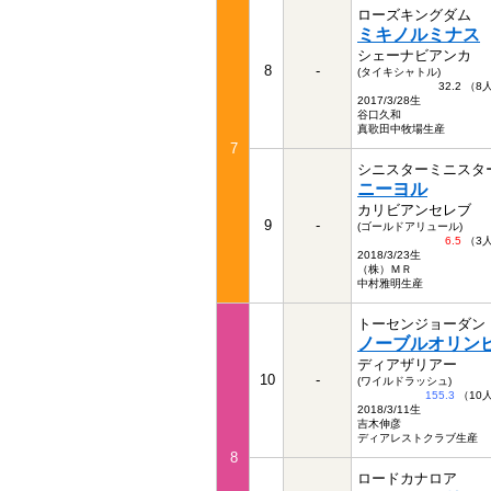
ローズキングダム
ミキノルミナス
シェーナビアンカ
8
-
(タイキシャトル)
32.2 （
2017/3/28生
谷口久和
真歌田中牧場生産
7
シニスターミニスタ
ニーヨル
カリビアンセレブ
9
-
(ゴールドアリュール)
6.5
（3
2018/3/23生
（株）ＭＲ
中村雅明生産
トーセンジョーダン
ノーブルオリン
ディアザリアー
10
-
(ワイルドラッシュ)
155.3
（10
2018/3/11生
吉木伸彦
ディアレストクラブ生産
8
ロードカナロア