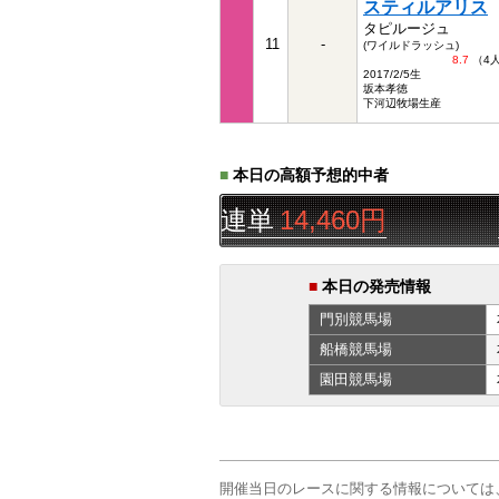
スティルアリス
タピルージュ
11
-
(ワイルドラッシュ)
8.7
（4
2017/2/5生
坂本孝徳
下河辺牧場生産
■
本日の高額予想的中者
5R
△▲◯
三連単
14,460円
ゆう
■
本日の発売情報
門別
競馬場
船橋
競馬場
園田
競馬場
開催当日のレースに関する情報については