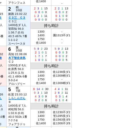
佐1400
ァ
アランフェス
-
稍
2
2
3
1
15
2
2
1
13
10頭
0
0
0
0
0
0
0
2
15
姫路 23.02.22
1
2
1
11
0
1
0
0
３
Ｃ３三 Ｃ３
0
0
0
0
0
0
0
0
Ｃ３三
6人
1400右ダ 1人
持ち時計
笹田知 56.0
1300
-
1:36.7 (0.6)
1400
園1313不ダ1
 6番
40.5 467k 7番
1750
-
1-1-1-2
佐1400
-
スーパースタ
重
6
5
9
2
23
5
9
2
13
10頭
2
1
0
1
0
0
0
3
02
高知 22.08.06
1
7
1
7
0
0
0
2
埼
木下智史本気
1
0
0
1
0
0
0
5
Ｃ２
3人
1300右ダ 6人
持ち時計
佐原秀 56.0
1300
佐1238良ダ1
1:25.6 (1.5)
1400
佐1309稍ダ1
 9番
41.1 480k 6番
1750
-
3-3-2-4
佐1400
佐1309稍ダ1
グ
アロハブリー
稍
5
6
14
4
30
4
4
1
11
7頭
0
3
1
10
2
6
2
11
26
佐賀 23.03.12
4
3
0
9
0
3
1
4
ん
しらしんけん
0
2
0
6
0
1
0
4
Ｂ
7人
1400右ダ 7人
持ち時計
.0
村松翔 56.0
1300
佐1230不ダ2
1:32.6 (0.8)
1400
笠1285良ダ1
 10番
40.0 502k 1番
1750
佐1563良ダ6
7-7-7-6
佐1400
佐1306不ダ8
ラ
フォアラドゥ