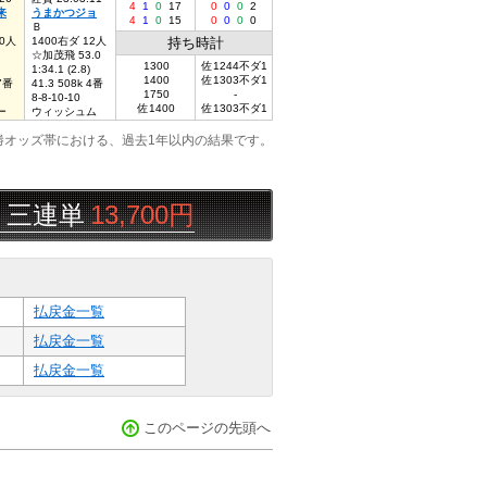
4
1
0
17
0
0
0
2
来
うまかつジョ
4
1
0
15
0
0
0
0
Ｂ
10人
1400右ダ 12人
持ち時計
☆加茂飛 53.0
1300
佐1244不ダ1
1:34.1 (2.8)
1400
佐1303不ダ1
 7番
41.3 508k 4番
1750
-
8-8-10-10
佐1400
佐1303不ダ1
ー
ウィッシュム
勝オッズ帯における、過去1年以内の結果です。
単
13,700円
北海の一本桜
08/06
払戻金一覧
払戻金一覧
払戻金一覧
このページの先頭へ