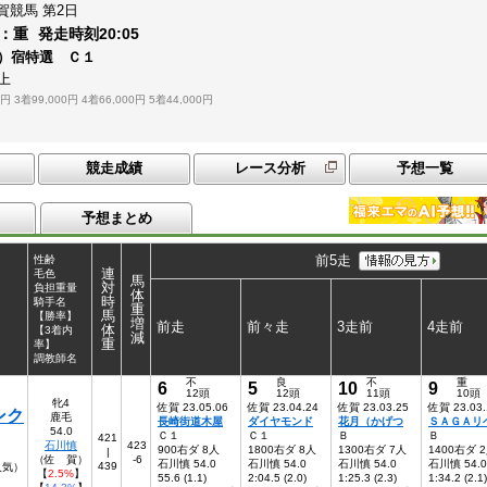
賀競馬
第2日
：
重
発走時刻
20:05
か）宿特選 Ｃ１
上
0円
3着99,000円
4着66,000円
5着44,000円
競走成績
レース分析
予想一覧
予想まとめ
前5走
性齢
連
毛色
馬
対
負担重量
体
時
騎手名
重
馬
【勝率】
増
前走
前々走
3走前
4走前
体
【3着内
減
重
率】
調教師名
不
良
不
重
6
5
10
9
12頭
12頭
11頭
10頭
牝4
佐賀 23.05.06
佐賀 23.04.24
佐賀 23.03.25
佐賀 23.03.
ンク
鹿毛
長崎街道木屋
ダイヤモンド
花月（かげつ
ＳＡＧＡリ
54.0
Ｃ１
Ｃ１
Ｂ
Ｂ
421
石川慎
423
900右ダ 8人
1800右ダ 8人
1300右ダ 7人
1400右ダ 
|
（佐 賀）
-6
石川慎 54.0
石川慎 54.0
石川慎 54.0
石川慎 54.0
439
9人気）
【
2.5%
】
55.6 (1.1)
2:04.5 (2.0)
1:25.3 (2.3)
1:34.2 (2.1)