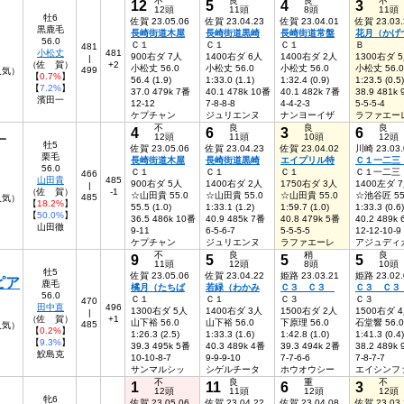
不
良
良
不
12
5
4
3
12頭
11頭
8頭
11頭
牡6
佐賀 23.05.06
佐賀 23.04.23
佐賀 23.04.01
佐賀 23.03.
黒鹿毛
長崎街道木屋
長崎街道黒崎
長崎街道常盤
花月（かげ
56.0
Ｃ１
Ｃ１
Ｃ１
Ｂ
481
小松丈
481
900右ダ 7人
1400右ダ 6人
1400右ダ 2人
1300右ダ 
|
（佐 賀）
+2
小松丈 56.0
小松丈 56.0
小松丈 56.0
小松丈 56.0
499
8人気）
【
0.7%
】
56.4 (1.9)
1:33.0 (1.1)
1:32.4 (0.9)
1:23.5 (0.5)
【
7.2%
】
37.0 479k 7番
40.1 478k 10番
40.1 482k 7番
38.9 481k
濱田一
12-12
7-8-8-8
4-4-2-3
5-5-5-4
ケプチャン
ジュリエンヌ
ナンヨーイザ
ラファエー
不
良
良
良
4
6
3
6
12頭
11頭
10頭
12頭
ー
牡5
佐賀 23.05.06
佐賀 23.04.23
佐賀 23.04.02
川崎 23.03.
栗毛
長崎街道木屋
長崎街道黒崎
エイプリル特
Ｃ１一二
56.0
Ｃ１
Ｃ１
Ｃ１
Ｃ１一二三
466
山田貴
485
900右ダ 5人
1400右ダ 2人
1750右ダ 3人
1400左ダ 
|
（佐 賀）
-1
☆山田貴 55.0
☆山田貴 55.0
☆山田貴 55.0
☆池谷匠 55
485
人気）
【
18.2%
】
55.5 (1.0)
1:33.1 (1.2)
1:59.7 (1.0)
1:33.3 (0.6)
【
50.0%
】
36.5 486k 10番
40.9 485k 7番
40.8 479k 5番
40.2 489k
山田徹
9-11
6-5-6-7
5-5-5-5
12-12-10-9
ケプチャン
ジュリエンヌ
ラファエーレ
アジュディ
不
良
稍
良
9
5
5
5
11頭
12頭
8頭
10頭
牡5
佐賀 23.05.06
佐賀 23.04.22
姫路 23.03.21
姫路 23.02.
ピア
鹿毛
橘月（たちば
若緑（わかみ
Ｃ３ Ｃ３
Ｃ３ Ｃ
56.0
Ｃ１
Ｃ１
Ｃ３
Ｃ３
470
田中直
496
1300右ダ 5人
1400右ダ 3人
1500右ダ 2人
1500右ダ 
|
（佐 賀）
+1
山下裕 56.0
山下裕 56.0
下原理 56.0
石堂響 56.0
485
人気）
【
0.2%
】
1:26.3 (2.5)
1:33.3 (1.6)
1:42.8 (1.0)
1:41.3 (0.4)
【
9.3%
】
39.3 495k 5番
40.3 489k 4番
39.3 494k 2番
38.2 489k
鮫島克
10-10-8-7
9-9-9-10
7-7-6-6
7-8-7-7
サンマルシッ
シゲルチータ
ホウオウシー
エイシンフ
不
良
重
不
1
11
6
3
12頭
11頭
12頭
12頭
牝6
佐賀 23.05.06
佐賀 23.04.22
佐賀 23.04.08
佐賀 23.03.