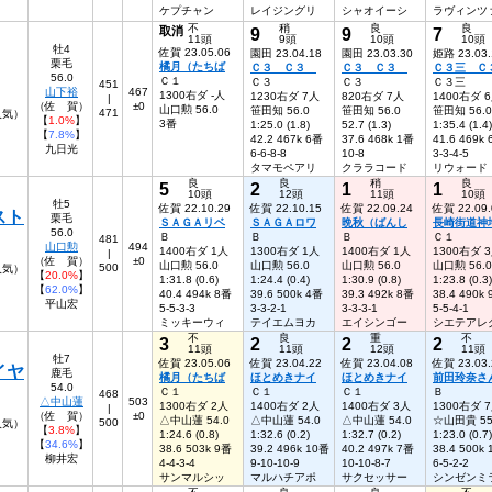
ケプチャン
レイジングリ
シャオイーシ
ラヴィンツ
不
稍
良
良
取消
9
9
7
11頭
9頭
10頭
10頭
牡4
佐賀 23.05.06
園田 23.04.18
園田 23.03.30
姫路 23.03.
栗毛
橘月（たちば
Ｃ３ Ｃ３
Ｃ３ Ｃ３
Ｃ３三 Ｃ
56.0
Ｃ１
Ｃ３
Ｃ３
Ｃ３三
451
山下裕
467
1300右ダ -人
1230右ダ 7人
820右ダ 7人
1400右ダ 
|
（佐 賀）
±0
山口勲 56.0
笹田知 56.0
笹田知 56.0
笹田知 56.0
471
人気）
【
1.0%
】
3番
1:25.0 (1.8)
52.7 (1.3)
1:35.4 (1.4)
【
7.8%
】
42.2 467k 6番
37.6 468k 1番
41.6 469k
九日光
6-6-8-8
10-8
3-3-4-5
タマモペアリ
クララコード
リウォード
良
良
稍
良
5
2
1
1
10頭
12頭
11頭
10頭
牡5
佐賀 22.10.29
佐賀 22.10.15
佐賀 22.09.24
佐賀 22.09.
スト
栗毛
ＳＡＧＡリベ
ＳＡＧＡロワ
晩秋（ばんし
長崎街道神
56.0
Ｂ
Ｂ
Ｂ
Ｃ１
481
山口勲
494
1400右ダ 1人
1300右ダ 1人
1400右ダ 1人
1300右ダ 
|
（佐 賀）
±0
山口勲 56.0
山口勲 56.0
山口勲 56.0
山口勲 56.0
500
人気）
【
20.0%
】
1:31.8 (0.6)
1:24.4 (0.4)
1:30.9 (0.8)
1:23.8 (0.3)
【
62.0%
】
40.4 494k 8番
39.6 500k 4番
39.3 492k 8番
38.4 490k
平山宏
5-5-3-3
3-3-2-1
3-3-3-1
5-5-4-1
ミッキーウィ
テイエムヨカ
エイシンゴー
シエテアレ
不
良
重
不
3
2
2
2
11頭
11頭
12頭
11頭
牡7
佐賀 23.05.06
佐賀 23.04.22
佐賀 23.04.08
佐賀 23.03.
イヤ
鹿毛
橘月（たちば
ほとめきナイ
ほとめきナイ
前田玲奈さ
54.0
Ｃ１
Ｃ１
Ｃ１
Ｂ
468
△中山蓮
503
1300右ダ 2人
1400右ダ 2人
1400右ダ 3人
1300右ダ 
|
（佐 賀）
±0
△中山蓮 54.0
△中山蓮 54.0
△中山蓮 54.0
☆山田貴 55
500
6人気）
【
3.8%
】
1:24.6 (0.8)
1:32.6 (0.2)
1:32.7 (0.2)
1:23.0 (0.7)
【
34.6%
】
38.6 503k 9番
39.2 496k 10番
40.2 497k 7番
38.4 500k
柳井宏
4-4-3-4
9-10-10-9
10-10-8-7
6-5-2-2
サンマルシッ
マルハチアポ
サクセッサー
シンゼンミ