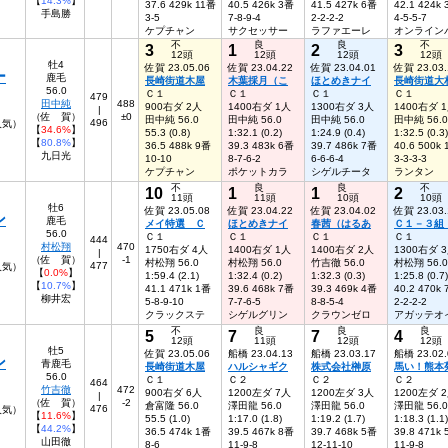
【
14.3%
】
37.6 429k 11番
40.5 426k 3番
41.5 427k 6番
42.1 424k
手島勝
3-5
7-8-9-4
2-2-2-2
4-5-5-7
ケプチャン
サクセッサー
ラファエーレ
オンライン
不
良
良
不
3
1
2
3
12頭
12頭
12頭
12頭
牡4
佐賀 23.05.06
佐賀 23.04.22
佐賀 23.04.01
佐賀 23.03.
ー
鹿毛
長崎街道木屋
木葉採月（こ
ほとめきナイ
長崎街道大
56.0
Ｃ１
Ｃ１
Ｃ１
Ｃ１
479
田中純
488
900右ダ 2人
1400右ダ 1人
1300右ダ 3人
1400右ダ 
|
（佐 賀）
±0
田中純 56.0
田中純 56.0
田中純 56.0
田中純 56.0
496
人気）
【
34.6%
】
55.3 (0.8)
1:32.1 (0.2)
1:24.9 (0.4)
1:32.5 (0.3)
【
80.8%
】
36.5 488k 9番
39.3 483k 6番
39.7 486k 7番
40.6 500k
九日光
10-10
8-7-6-2
6-6-6-4
3-3-3-3
ケプチャン
ポケットカラ
シゲルチータ
ランタン
不
良
良
不
10
1
1
2
11頭
11頭
10頭
10頭
牡6
佐賀 23.05.08
佐賀 23.04.22
佐賀 23.04.02
佐賀 23.03.
ン
鹿毛
メイ特選 Ｃ
ほとめきナイ
春茜（はるあ
Ｃ１－３
56.0
Ｃ１
Ｃ１
Ｃ１
Ｃ１
444
村松翔
470
1750右ダ 4人
1400右ダ 1人
1400右ダ 2人
1300右ダ 
|
（佐 賀）
-1
村松翔 56.0
村松翔 56.0
竹吉徹 56.0
村松翔 56.0
477
7人気）
【
0.0%
】
1:59.4 (2.1)
1:32.4 (0.2)
1:32.3 (0.3)
1:25.8 (0.7)
【
10.7%
】
41.1 471k 1番
39.6 468k 7番
39.3 469k 4番
40.2 470k
柳井宏
5-8-9-10
7-7-6-5
8-8-5-4
2-2-2-2
クラックステ
シゲルグリン
クラウンゼロ
アガッテオ
不
良
良
良
5
7
7
4
12頭
11頭
12頭
12頭
牡5
佐賀 23.05.06
船橋 23.04.13
船橋 23.03.17
船橋 23.02.
ン
青鹿毛
長崎街道木屋
ハルシャギク
株式会社榊原
馬い！熊本
56.0
Ｃ１
Ｃ２
Ｃ２
Ｃ２
464
竹吉徹
472
900右ダ 6人
1200左ダ 7人
1200左ダ 3人
1200左ダ 
|
（佐 賀）
-2
倉富隆 56.0
澤田龍 56.0
澤田龍 56.0
澤田龍 56.0
476
人気）
【
11.6%
】
55.5 (1.0)
1:17.0 (1.8)
1:19.2 (1.7)
1:18.3 (1.1)
【
44.2%
】
36.5 474k 1番
39.5 467k 8番
39.7 468k 5番
39.8 471k
山田徹
8-6
11-9-8
12-11-10
11-9-8