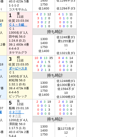
1400
佐1294不ダ3
 3番
40.0 423k 5番
1750
-
1-1-1-2
佐1400
佐1294不ダ3
パ
コスモサルム
重
1
4
2
3
12
4
1
3
11
11頭
3
1
2
0
0
1
0
0
18
佐賀 23.03.04
3
0
2
2
0
0
0
1
村
Ｃ１－５組
2
0
1
0
0
0
0
0
Ｃ１
持ち時計
1人
1300右ダ 1人
田中純 56.0
佐1248重ダ1
1300
1:24.8 (0.2)
豊1255重ダ
1400
 12番
39.1 493k 4番
11
1750
4-4-4-3
-
佐1400
タケマルグラ
佐1321良ダ1
稍
3
10
8
13
35
8
4
6
14
11頭
4
3
1
5
2
4
5
18
18
佐賀 23.03.05
6
2
6
11
0
0
2
3
組
ダービースタ
3
2
1
3
0
0
0
0
Ｃ１
持ち時計
3人
1400右ダ 3人
村松翔 56.0
佐1248稍ダ1
1300
1:32.1 (0.6)
金1300重ダ3
1400
 7番
39.4 473k 8番
佐1594不ダ
1750
4-4-4-5
10
佐1400
イ
ビップレック
佐1309稍ダ2
良
5
2
4
3
19
2
4
3
18
12頭
0
0
0
1
0
0
0
1
07
船橋 23.01.16
0
0
1
3
0
0
0
0
菊
Ｃ２二三
0
0
0
0
0
0
0
0
Ｃ２二三
持ち時計
2人
1200左ダ 4人
澤田龍 56.0
-
1300
1:17.5 (1.3)
阪1272良ダ
1400
 5番
40.0 473k 2番
12
1750
5-4-4
-