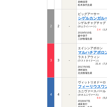
岩崎僖澄
松木加代生産
ビッグアーサー
シゲルカンガル
シゲルチャグチャグ
2
2
-
(サムライハート)
2.4
（1
2019/5/10生
森中啓子
三好牧場生産
エイシンアポロン
マルハチアポロ
ラストアウィン
3
3
-
(ラストタイクーン)
21.4 （
2017/5/3生
津村達矢
北光牧場生産
ヴィットリオドーロ
フィーリウスワ
ユニヴァースパール
4
4
-
(ネオユニヴァース)
8.9
（5
2018/4/7生
成富直行