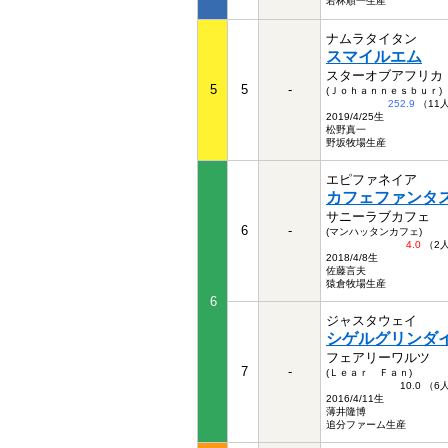
若林順一生産
ナムラタイタン
スマイルエム
スターオブアフリカ
5
5
-
(Ｊｏｈａｎｎｅｓｂｕｒ)
252.9
（11
2019/4/25生
松野真一
野坂牧場生産
エピファネイア
カフェファンタ
サニーラブカフェ
6
-
(マンハッタンカフェ)
4.0
（2
2018/4/8生
佐藤言夫
猿倉牧場生産
6
ジャスタウェイ
シゲルグリンダ
フェアリーワルツ
7
-
(Ｌｅａｒ Ｆａｎ)
10.0 （
2016/4/11生
薄井隆博
追分ファーム生産