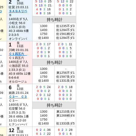
重
2
5
13
6
25
5
12
6
22
10頭
5
13
6
21
0
0
0
0
25
佐賀 23.03.11
4
8
3
16
0
1
0
2
つ
ＳＡＧＡリベ
4
8
3
16
0
0
0
1
Ｂ
5人
1400右ダ 5人
持ち時計
小松丈 56.0
1300
佐1235不ダ3
1:32.1 (0.0)
1400
佐1294不ダ1
 9番
40.3 484k 6番
1750
佐1561稍ダ2
2-3-3-5
佐1400
佐1294不ダ1
レ
オンラインパ
良
1
2
0
3
17
2
0
1
11
11頭
0
0
1
2
0
0
1
5
02
川崎 23.01.31
2
0
1
9
0
0
1
1
三
Ｃ１四五六
0
0
0
1
0
0
0
0
Ｃ１四五六
7人
1400左ダ 7人
持ち時計
.0
☆池谷匠 55.0
1300
-
1:33.3 (0.1)
1400
東1256不ダ1
 6番
40.9 485k 12番
1750
佐1597良ダ3
6-6-6-8
佐1400
佐1331良ダ6
カ
オルロージュ
良
6
2
0
5
24
2
0
5
18
12頭
0
0
0
2
0
0
0
3
09
姫路 23.01.24
2
0
3
12
0
0
0
3
３
Ｃ３一 Ｃ３
0
0
0
1
0
0
0
0
Ｃ３一
4人
1400右ダ 5人
持ち時計
石堂響 56.0
1300
東1210良ダ4
1:35.3 (1.5)
1400
東1268稍ダ4
 9番
39.6 486k 1番
1750
-
11-11-12-10
佐1400
佐1333良ダ5
ァ
ヒテンハーバ
重
12
6
2
4
36
6
2
3
28
12頭
6
1
2
22
0
0
1
6
26
佐賀 23.03.11