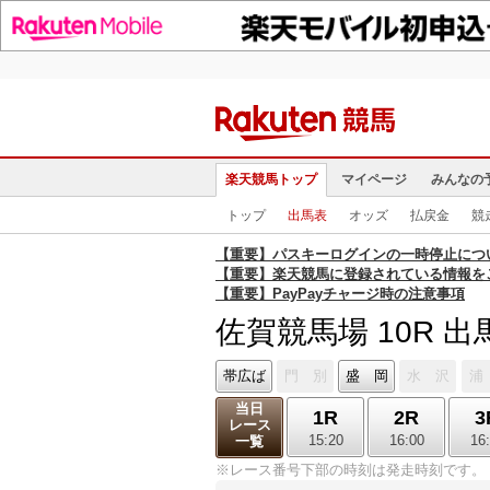
楽天競馬トップ
マイページ
みんなの
トップ
出馬表
オッズ
払戻金
競
【重要】パスキーログインの一時停止につ
【重要】楽天競馬に登録されている情報を
【重要】PayPayチャージ時の注意事項
佐賀競馬場 10R 出
帯広ば
門 別
盛 岡
水 沢
浦
当日
1R
2R
3
レース
15:20
16:00
16
一覧
※レース番号下部の時刻は発走時刻です。