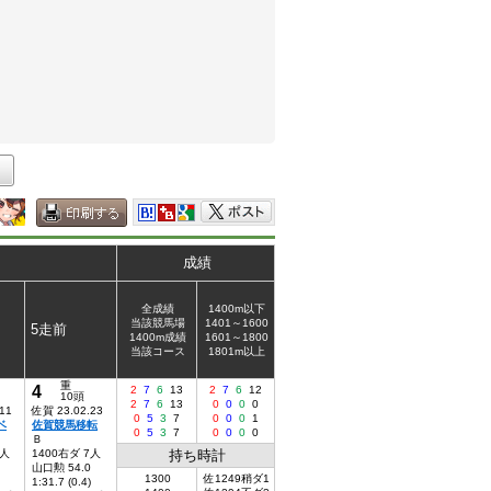
成績
全成績
1400m以下
当該競馬場
1401～1600
5走前
1400m成績
1601～1800
当該コース
1801m以上
重
4
2
7
6
13
2
7
6
12
10頭
2
7
6
13
0
0
0
0
11
佐賀 23.02.23
0
5
3
7
0
0
0
1
ベ
佐賀競馬移転
0
5
3
7
0
0
0
0
Ｂ
2人
1400右ダ 7人
持ち時計
山口勲 54.0
1300
佐1249稍ダ1
1:31.7 (0.4)