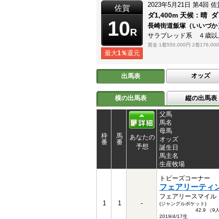
2023年5月21日
第4回
佐
佐賀
ダ1,400m
天候：
晴
ダ
10
長崎街道飯塚（いいづ
R
サラブレッド系 ４歳以
賞金
1着550,000円
2着176,00
最大
1％
還元
オッズ
出馬表
横の出馬表
縦の出馬表
父馬
馬名
母馬
枠
馬
あなたの
オッズ
番
番
予想
誕生日
馬主名
生産牧場
トビーズコーナー
フェアリーティ
フェアリースマイル
1
1
-
(ジャングルポケット)
42.9 （
2019/4/17生