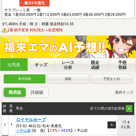
最大4％還元
サラブレッド系 一般
賞金
1着350,000円 2着112,000円 3着63,000円 4着42,000円 5着28,000円
ダ1,400m 天候：晴 ダ：稍重 発走時刻16:35
2番 騎手変更 村松翔太→加茂飛翔
レース
競走
予想
出馬表
オッズ
分析
成績
登録
基本情報
成績
予想まとめ
簡易版
詳細版
最終オッズ
枠
馬
馬名
全ての馬の前5走情報
番
番
ロイヤルホープ
17.4
1
1
(53.0)/ 462(-2)/ 牝4/ 青鹿毛
3人気
☆中山蓮
(佐 賀) 【
3.8%
/
34.6%
】/ 平山宏