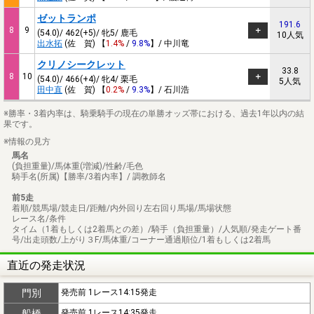
ゼットランポ
191.6
8
9
(54.0)/ 462(+5)/ 牝5/ 鹿毛
10人気
出水拓
(佐 賀) 【
1.4%
/
9.8%
】/ 中川竜
クリノシークレット
33.8
8
10
(54.0)/ 466(+4)/ 牝4/ 栗毛
5人気
田中直
(佐 賀) 【
0.2%
/
9.3%
】/ 石川浩
※勝率・3着内率は、騎乗騎手の現在の単勝オッズ帯における、過去1年以内の結
果です。
※情報の見方
馬名
(負担重量)/馬体重(増減)/性齢/毛色
騎手名(所属)【勝率/3着内率】/ 調教師名
前5走
着順/競馬場/競走日/距離/内外回り左右回り馬場/馬場状態
レース名/条件
タイム（1着もしくは2着馬との差）/騎手（負担重量）/人気順/発走ゲート番
号/出走頭数/上がり３F/馬体重/コーナー通過順位/1着もしくは2着馬
直近の発走状況
門別
発売前 1レース14:15発走
船橋
発売前 1レース14:35発走