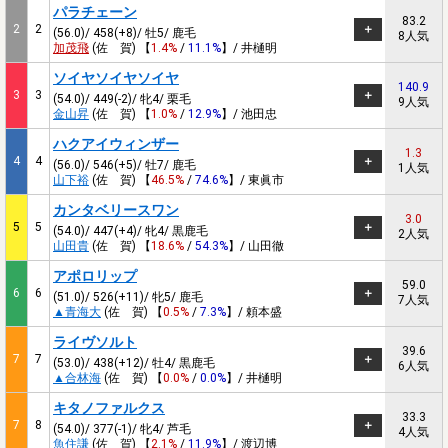
パラチェーン
83.2
2
2
(56.0)/ 458(+8)/ 牡5/ 鹿毛
8人気
加茂飛
(佐 賀) 【
1.4%
/
11.1%
】/ 井樋明
ソイヤソイヤソイヤ
140.9
3
3
(54.0)/ 449(-2)/ 牝4/ 栗毛
9人気
金山昇
(佐 賀) 【
1.0%
/
12.9%
】/ 池田忠
ハクアイウィンザー
1.3
4
4
(56.0)/ 546(+5)/ 牡7/ 鹿毛
1人気
山下裕
(佐 賀) 【
46.5%
/
74.6%
】/ 東眞市
カンタベリースワン
3.0
5
5
(54.0)/ 447(+4)/ 牝4/ 黒鹿毛
2人気
山田貴
(佐 賀) 【
18.6%
/
54.3%
】/ 山田徹
アポロリップ
59.0
6
6
(51.0)/ 526(+11)/ 牝5/ 鹿毛
7人気
▲青海大
(佐 賀) 【
0.5%
/
7.3%
】/ 頼本盛
ライヴソルト
39.6
7
7
(53.0)/ 438(+12)/ 牡4/ 黒鹿毛
6人気
▲合林海
(佐 賀) 【
0.0%
/
0.0%
】/ 井樋明
キタノファルクス
33.3
7
8
(54.0)/ 377(-1)/ 牝4/ 芦毛
4人気
魚住謙
(佐 賀) 【
2.1%
/
11.9%
】/ 渡辺博