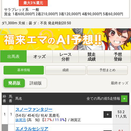
最大3％還元
サラブレッド系 一般
賞金
1着600,000円 2着210,000円 3着120,000円 4着90,000円 5着60,000円
ダ1,300m 天候：曇 ダ：不良 発走時刻20:50
レース
競走
予想
出馬表
オッズ
分析
成績
登録
基本情報
成績
予想まとめ
簡易版
詳細版
最終オッズ
枠
馬
馬名
全ての馬の前5走情報
番
番
スノーファンタジー
53.2
1
1
(54.0)/ 454(-5)/ 牝4/ 黒鹿毛
11人気
妹尾浩
(高 知) 【
2.7%
/
11.0%
】/ 雑賀正
エメラルセシリア