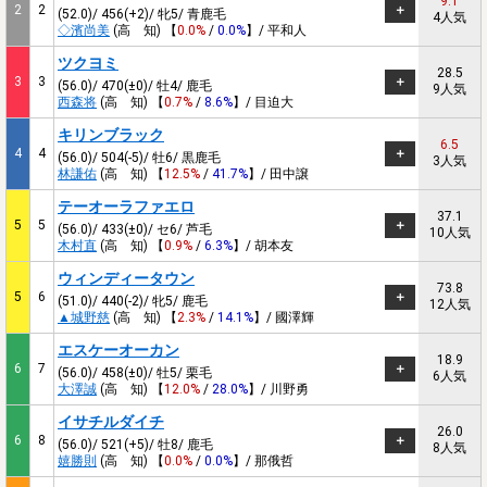
9.1
2
2
(52.0)/ 456(+2)/ 牝5/ 青鹿毛
4人気
◇濱尚美
(高 知) 【
0.0%
/
0.0%
】/ 平和人
ツクヨミ
28.5
3
3
(56.0)/ 470(±0)/ 牡4/ 鹿毛
9人気
西森将
(高 知) 【
0.7%
/
8.6%
】/ 目迫大
キリンブラック
6.5
4
4
(56.0)/ 504(-5)/ 牡6/ 黒鹿毛
3人気
林謙佑
(高 知) 【
12.5%
/
41.7%
】/ 田中譲
テーオーラファエロ
37.1
5
5
(56.0)/ 433(±0)/ セ6/ 芦毛
10人気
木村直
(高 知) 【
0.9%
/
6.3%
】/ 胡本友
ウィンディータウン
73.8
5
6
(51.0)/ 440(-2)/ 牝5/ 鹿毛
12人気
▲城野慈
(高 知) 【
2.3%
/
14.1%
】/ 國澤輝
エスケーオーカン
18.9
6
7
(56.0)/ 458(±0)/ 牡5/ 栗毛
6人気
大澤誠
(高 知) 【
12.0%
/
28.0%
】/ 川野勇
イサチルダイチ
26.0
6
8
(56.0)/ 521(+5)/ 牡8/ 鹿毛
8人気
嬉勝則
(高 知) 【
0.0%
/
0.0%
】/ 那俄哲