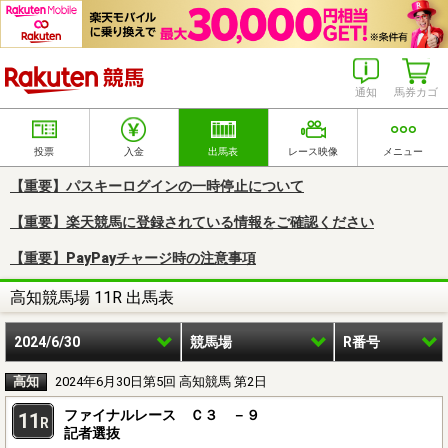
楽天競馬
通知
馬券カゴ
投票
入金
出馬表
レース映像
メニュー
【重要】パスキーログインの一時停止について
【重要】楽天競馬に登録されている情報をご確認ください
【重要】PayPayチャージ時の注意事項
高知競馬場 11R 出馬表
2024/6/30
競馬場
R番号
高知
2024年6月30日第5回 高知競馬 第2日
ファイナルレース Ｃ３ －９
11
R
記者選抜