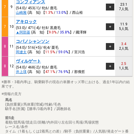
コンフィアンス
23.1
7
9
(54.0)/ 453(-1)/ 牝6/ 鹿毛
7人気
山崎雅
(高 知) 【
1.3%
/
13.0%
】/ 西山裕
アキロック
11.9
7
10
(53.0)/ 471(-4)/ 牡8/ 黒鹿毛
5人気
▲阿部基
(高 知) 【
9.0%
/
35.8%
】/ 國澤輝
コパノシャンソン
3.4
8
11
(54.0)/ 516(+5)/ 牝4/ 栗毛
2人気
岡遼太
(高 知) 【
11.5%
/
59.0%
】/ 宮川浩
ヴィルゲート
2.5
8
12
(54.0)/ 468(-2)/ 牝6/ 鹿毛
1人気
井上瑛
(高 知) 【
47.1%
/
76.9%
】/ 那俄哲
※勝率・3着内率は、騎乗騎手の現在の単勝オッズ帯における、過去1年以内の結
果です。
※情報の見方
馬名
(負担重量)/馬体重(増減)/性齢/毛色
騎手名(所属)【勝率/3着内率】/ 調教師名
前5走
着順/競馬場/競走日/距離/内外回り左右回り馬場/馬場状態
レース名/条件
タイム（1着もしくは2着馬との差）/騎手（負担重量）/人気順/発走ゲート番