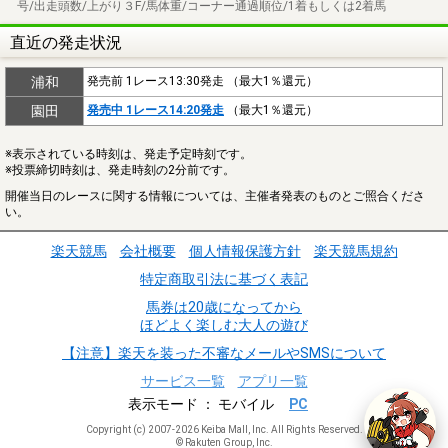
号/出走頭数/上がり３F/馬体重/コーナー通過順位/1着もしくは2着馬
直近の発走状況
浦和
発売前 1レース13:30発走 （最大1％還元）
園田
発売中 1レース14:20発走
（最大1％還元）
※表示されている時刻は、発走予定時刻です。
※投票締切時刻は、発走時刻の2分前です。
開催当日のレースに関する情報については、主催者発表のものとご照合くださ
い。
楽天競馬
会社概要
個人情報保護方針
楽天競馬規約
特定商取引法に基づく表記
馬券は20歳になってから
ほどよく楽しむ大人の遊び
【注意】楽天を装った不審なメールやSMSについて
サービス一覧
アプリ一覧
表示モード
モバイル
PC
Copyright (c) 2007-2026 Keiba Mall, Inc. All Rights Reserved.
© Rakuten Group, Inc.