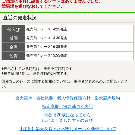
ご指定の条件に該当するレースはありませんでした。
競馬場を選びなおしてください。
直近の発走状況
帯広ば
発売前 1レース14:25発走
盛岡
発売前 1レース13:30発走
金沢
発売前 1レース16:35発走
佐賀
発売前 1レース15:55発走
※表示されている時刻は、発走予定時刻です。
※投票締切時刻は、発走時刻の2分前です。
開催当日のレースに関する情報については、主催者発表のものとご照合くださ
い。
楽天競馬
会社概要
個人情報保護方針
楽天競馬規約
特定商取引法に基づく表記
馬券は20歳になってから
ほどよく楽しむ大人の遊び
【注意】楽天を装った不審なメールやSMSについて