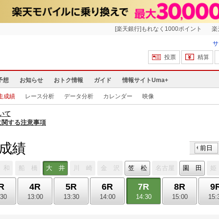
[楽天銀行]もれなく1000ポイント
楽
サ
投票
精算
予想
お知らせ
おトク情報
ガイド
情報サイトUma+
走成績
レース分析
データ分析
カレンダー
映像
いて
に関する注意事項
走成績
前日
 和
船 橋
大 井
川 崎
金 沢
笠 松
名古屋
園 田
姫
R
4R
5R
6R
7R
8R
9
:30
13:00
13:30
14:00
14:30
15:00
15: