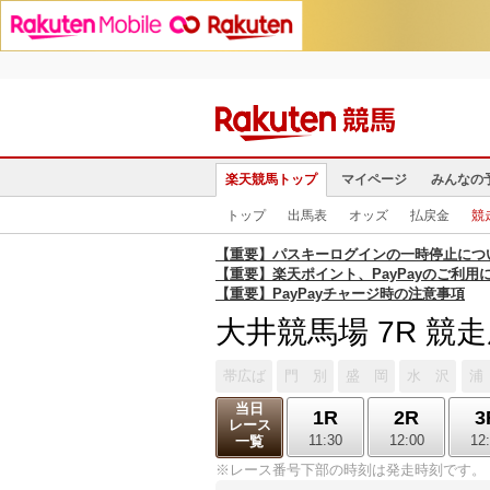
楽天競馬トップ
マイページ
みんなの
トップ
出馬表
オッズ
払戻金
競
【重要】パスキーログインの一時停止につ
【重要】楽天ポイント、PayPayのご利用
【重要】PayPayチャージ時の注意事項
大井競馬場 7R 競
帯広ば
門 別
盛 岡
水 沢
浦
当日
1R
2R
3
レース
11:30
12:00
12
一覧
※レース番号下部の時刻は発走時刻です。