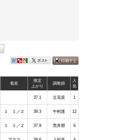
推定
人
着差
調教師
上がり
気
37.1
立花貢
1
１ １／２
38.3
中村護
12
１ １／２
37.9
荒井朋
6
アタマ
38.6
上杉昌
4