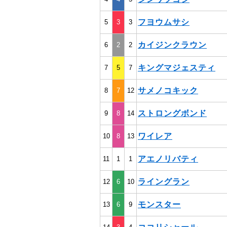
フヨウムサシ
5
3
3
カイジンクラウン
6
2
2
キングマジェスティ
7
5
7
サメノコキック
8
7
12
ストロングボンド
9
8
14
ワイレア
10
8
13
アエノリバティ
11
1
1
ライングラン
12
6
10
モンスター
13
6
9