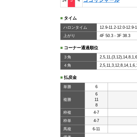
ココリシャール
14
3
4
■
タイム
ハロンタイム
12.9-11.2-12.0-12.9-
上がり
4F 50.3 - 3F 38.3
■
コーナー通過順位
３角
2,5,11,(3,12),14,8,1,
４角
2,5,11,3,12,8,14,1,6,
■
払戻金
単勝
6
6
複勝
11
8
枠複
4-7
枠単
4-7
馬複
6-11