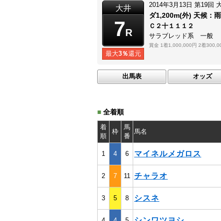
2014年3月13日
第19回
大井
ダ1,200m(外)
天候：
雨
7
Ｃ２十１１１２
R
サラブレッド系 一般
賞金
1着1,000,000円
2着300,0
最大
3％
還元
出馬表
オッズ
■
全着順
着
馬
枠
馬名
順
番
マイネルメガロス
1
4
6
チャラオ
2
7
11
シスネ
3
5
8
シンワツヨシ
4
4
5