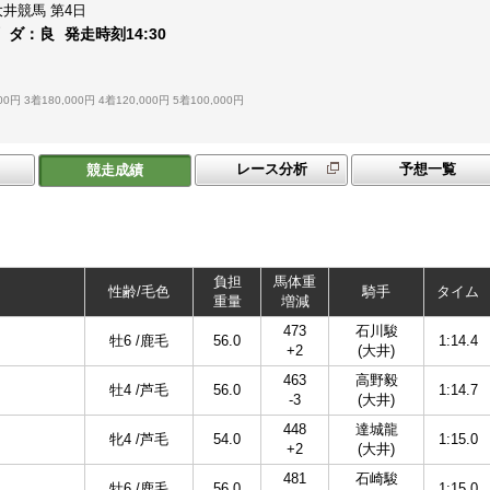
大井競馬
第4日
ダ：
良
発走時刻
14:30
00円
3着180,000円
4着120,000円
5着100,000円
レース分析
予想一覧
競走成績
負担
馬体重
性齢/毛色
騎手
タイム
重量
増減
473
石川駿
牡6 /鹿毛
56.0
1:14.4
+2
(大井)
463
高野毅
牡4 /芦毛
56.0
1:14.7
-3
(大井)
448
達城龍
牝4 /芦毛
54.0
1:15.0
+2
(大井)
481
石崎駿
牡6 /鹿毛
56.0
1:15.0