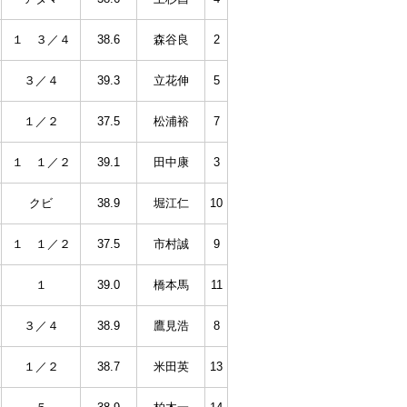
１ ３／４
38.6
森谷良
2
３／４
39.3
立花伸
5
１／２
37.5
松浦裕
7
１ １／２
39.1
田中康
3
クビ
38.9
堀江仁
10
１ １／２
37.5
市村誠
9
１
39.0
橋本馬
11
３／４
38.9
鷹見浩
8
１／２
38.7
米田英
13