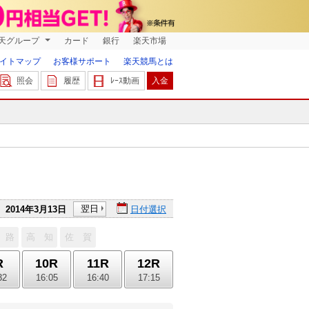
天グループ
カード
銀行
楽天市場
イトマップ
お客様サポート
楽天競馬とは
照会
履歴
ﾚｰｽ動画
入金
翌日
2014年3月13日
日付選択
 路
高 知
佐 賀
R
10R
11R
12R
32
16:05
16:40
17:15