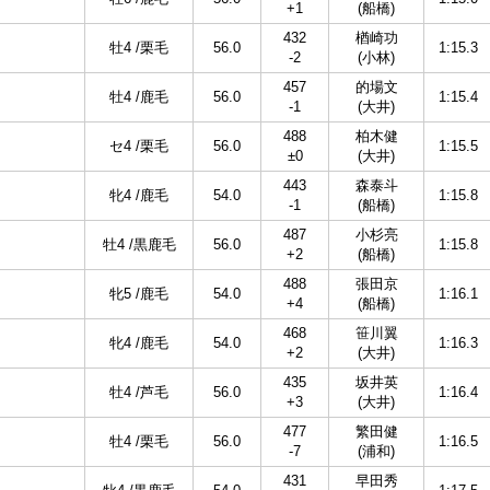
+1
(船橋)
432
楢崎功
牡4 /栗毛
56.0
1:15.3
-2
(小林)
457
的場文
牡4 /鹿毛
56.0
1:15.4
-1
(大井)
488
柏木健
セ4 /栗毛
56.0
1:15.5
±0
(大井)
443
森泰斗
牝4 /鹿毛
54.0
1:15.8
-1
(船橋)
487
小杉亮
牡4 /黒鹿毛
56.0
1:15.8
+2
(船橋)
488
張田京
牝5 /鹿毛
54.0
1:16.1
+4
(船橋)
468
笹川翼
牝4 /鹿毛
54.0
1:16.3
+2
(大井)
435
坂井英
牡4 /芦毛
56.0
1:16.4
+3
(大井)
477
繁田健
牡4 /栗毛
56.0
1:16.5
-7
(浦和)
431
早田秀