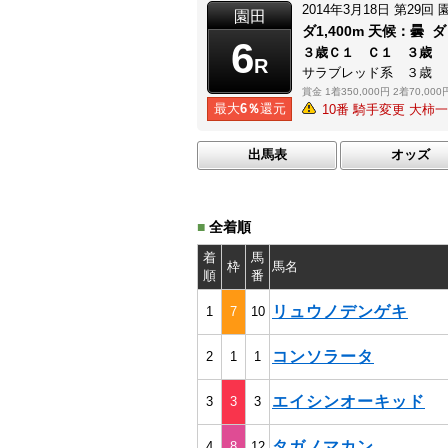
2014年3月18日
第29回
園田
ダ1,400m
天候：
曇
ダ
6
３歳Ｃ１ Ｃ１ ３歳
R
サラブレッド系 ３歳
賞金
1着350,000円
2着70,000
最大
6％
還元
10番 騎手変更 大柿
出馬表
オッズ
■
全着順
着
馬
枠
馬名
順
番
リュウノデンゲキ
1
7
10
コンソラータ
2
1
1
エイシンオーキッド
3
3
3
タガノマカン
4
8
12