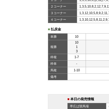
２コーナー
1,3,5,10,8,2,12,7,9,
３コーナー
1,3,12,10,5,8,9,2,11
４コーナー
1,3,10,12,5,8,11,2,9
■
払戻金
単勝
10
10
複勝
1
3
枠複
1-7
枠単
-
馬複
1-10
備考
■
本日の発売情報
帯広ば
競馬場