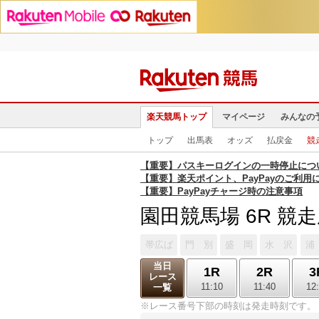
楽天競馬トップ
マイページ
みんなの
トップ
出馬表
オッズ
払戻金
競
【重要】パスキーログインの一時停止につ
【重要】楽天ポイント、PayPayのご利用
【重要】PayPayチャージ時の注意事項
園田競馬場 6R 競
帯広ば
門 別
盛 岡
水 沢
浦
当日
1R
2R
3
レース
11:10
11:40
12
一覧
※レース番号下部の時刻は発走時刻です。