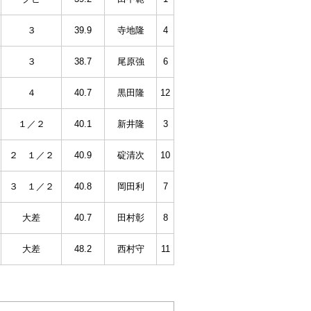
３
39.9
寺地隆
4
３
38.7
尾原強
6
４
40.7
黒田隆
12
１／２
40.1
新井隆
3
２ １／２
40.9
碇清次
10
３ １／２
40.8
岡田利
7
大差
40.7
田村彰
8
大差
48.2
西村守
11