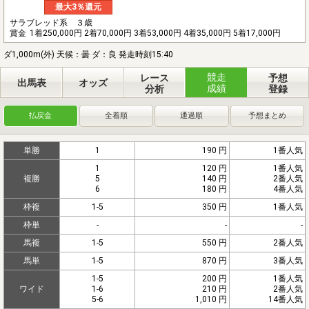
最大3％還元
サラブレッド系 ３歳
賞金
1着250,000円 2着70,000円 3着53,000円 4着35,000円 5着17,000円
ダ1,000m(外) 天候：曇 ダ：良 発走時刻15:40
競走
レース
予想
出馬表
オッズ
成績
分析
登録
払戻金
全着順
通過順
予想まとめ
単勝
1
190 円
1番人気
1
120 円
1番人気
複勝
5
140 円
2番人気
6
180 円
4番人気
枠複
1-5
350 円
1番人気
枠単
-
-
-
馬複
1-5
550 円
2番人気
馬単
1-5
870 円
3番人気
1-5
200 円
1番人気
ワイド
1-6
210 円
2番人気
5-6
1,010 円
14番人気