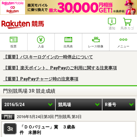
楽天競馬
通知
馬券カゴ
投票
入金
出馬表
レース映像
メニュー
【重要】パスキーログインの一時停止について
【重要】楽天ポイント、PayPayのご利用に関する注意事項
【重要】PayPayチャージ時の注意事項
門別競馬場 3R 競走成績
2016/5/24
競馬場
R番号
門別
2016年5月24日第3回 門別競馬 第3日
「ＤＯバリュー」賞 ３歳条
3
R
件 未勝利