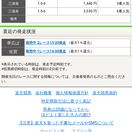
三連複
1-5-6
1,440 円
3番人気
三連単
1-5-6
3,530 円
6番人気
備考
直近の発走状況
帯広ば
発売中 2レース15:20発走
（最大1％還元）
佐賀
発売中 1レース16:00発走
（最大1％還元）
※表示されている時刻は、発走予定時刻です。
※投票締切時刻は、発走時刻の2分前です。
開催当日のレースに関する情報については、主催者発表のものとご照合くださ
い。
楽天競馬
会社概要
個人情報保護方針
楽天競馬規約
特定商取引法に基づく表記
馬券は20歳になってから
ほどよく楽しむ大人の遊び
【注意】楽天を装った不審なメールやSMSについて
サービス一覧
アプリ一覧