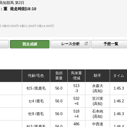
高知競馬
第2日
：
重
発走時刻
18:10
円
3着35,000円
4着21,000円
5着14,000円
レース分析
予想一覧
競走成績
負担
馬体重
性齢/毛色
騎手
タイム
重量
増減
513
永森大
牡5 /黒鹿毛
56.0
1:45.3
-3
(高知)
532
宮川実
セ4 /鹿毛
56.0
1:46.2
+6
(高知)
518
石本純
牡9 /鹿毛
56.0
1:46.3
+4
(高知)
486
中西達
牡3 /黒鹿毛
56.0
1:46.4