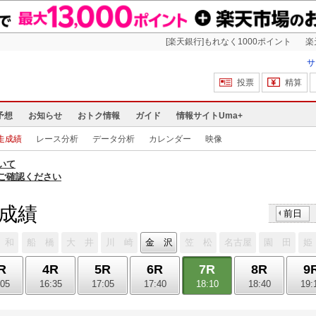
[楽天銀行]もれなく1000ポイント
楽
サ
投票
精算
予想
お知らせ
おトク情報
ガイド
情報サイトUma+
走成績
レース分析
データ分析
カレンダー
映像
いて
ご確認ください
走成績
前日
 和
船 橋
大 井
川 崎
金 沢
笠 松
名古屋
園 田
姫
R
4R
5R
6R
7R
8R
9
:05
16:35
17:05
17:40
18:10
18:40
19: