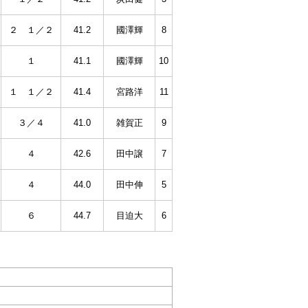
２ １／２
41.2
國澤輝
8
１
41.1
國澤輝
10
１ １／２
41.4
宮路洋
11
３／４
41.0
雑賀正
9
４
42.6
田中譲
7
４
44.0
田中伸
5
６
44.7
目迫大
6