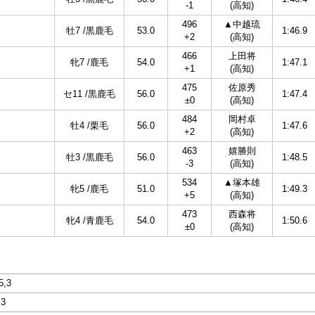
-1
(高知)
496
▲中越琉
牡7 /黒鹿毛
53.0
1:46.9
+2
(高知)
466
上田将
牝7 /鹿毛
54.0
1:47.1
+1
(高知)
475
佐原秀
セ11 /黒鹿毛
56.0
1:47.4
±0
(高知)
484
岡村卓
牡4 /栗毛
56.0
1:47.6
+2
(高知)
463
嬉勝則
牡3 /黒鹿毛
56.0
1:48.5
-3
(高知)
534
▲塚本雄
牝5 /鹿毛
51.0
1:49.3
+5
(高知)
473
西森将
牝4 /青鹿毛
54.0
1:50.6
±0
(高知)
5,3
,3