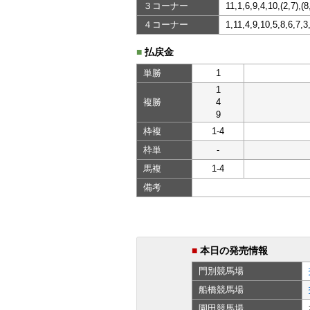
３コーナー
11,1,6,9,4,10,(2,7),(8
４コーナー
1,11,4,9,10,5,8,6,7,3
■
払戻金
単勝
1
1
複勝
4
9
枠複
1-4
枠単
-
馬複
1-4
備考
■
本日の発売情報
門別
競馬場
船橋
競馬場
園田
競馬場