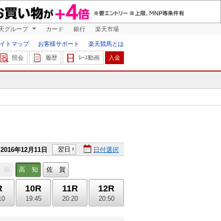
天グループ
カード
銀行
楽天市場
イトマップ
お客様サポート
楽天競馬とは
照会
履歴
ﾚｰｽ動画
入金
翌日
2016年12月11日
日付選択
 路
高 知
佐 賀
R
10R
11R
12R
10
19:45
20:20
20:50