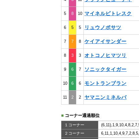
マイネルピトレスク
5
8
10
リュウノボサツ
6
5
5
ケイアイサンダー
7
7
8
オトコノヒマツリ
8
3
3
ソニックタイガー
9
6
7
モントランブラン
10
6
6
ヤマニンミネルバ
11
2
2
■
コーナー通過順位
１コーナー
(6,11),1,9,10,4,8,2,7,
２コーナー
6,11,1,10,4,9,7,2,8,5