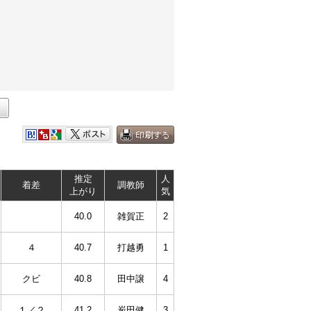
推定
人
着差
調教師
上がり
気
40.0
雑賀正
2
４
40.7
打越勇
1
クビ
40.8
田中譲
4
１／２
41.2
炭田健
3