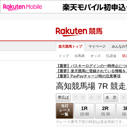
楽天競馬トップ
マイページ
みんなの
トップ
出馬表
オッズ
払戻金
競
【重要】パスキーログインの一時停止につ
【重要】楽天競馬に登録されている情報を
【重要】PayPayチャージ時の注意事項
高知競馬場 7R 競
帯広ば
門 別
盛 岡
水 沢
浦
当日
1R
2R
3
レース
15:00
15:30
16
一覧
※レース番号下部の時刻は発走時刻です。