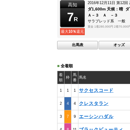
2016年12月11日
第12回
高知
ダ1,600m
天候：
晴
ダ
7
Ａ－３ Ａ －３
R
サラブレッド系 一般
賞金
1着280,000円
2着70,000
最大
10％
還元
出馬表
オッズ
■
全着順
着
馬
枠
馬名
順
番
サクセスコード
1
1
1
クレスタラン
2
4
4
エーシンハダル
3
7
9
ブラックビューティ
4
8
11