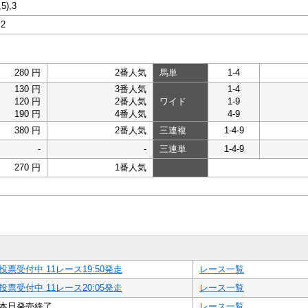
,5),3
,2
280 円
2番人気
馬単
1-4
130 円
3番人気
1-4
120 円
2番人気
ワイド
1-9
190 円
4番人気
4-9
380 円
2番人気
三連複
1-4-9
-
-
三連単
1-4-9
270 円
1番人気
投票受付中 11レース19:50発走
レース一覧
投票受付中 11レース20:05発走
レース一覧
本日発売終了
レース一覧