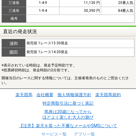
三連複
1-4-9
11,130 円
25番人気
三連単
1-9-4
30,390 円
84番人気
備考
直近の発走状況
浦和
発売前 1レース13:30発走
園田
発売前 1レース14:20発走
※表示されている時刻は、発走予定時刻です。
※投票締切時刻は、発走時刻の2分前です。
開催当日のレースに関する情報については、主催者発表のものとご照合くださ
い。
楽天競馬
会社概要
個人情報保護方針
楽天競馬規約
特定商取引法に基づく表記
馬券は20歳になってから
ほどよく楽しむ大人の遊び
【注意】楽天を装った不審なメールやSMSについて
サービス一覧
アプリ一覧