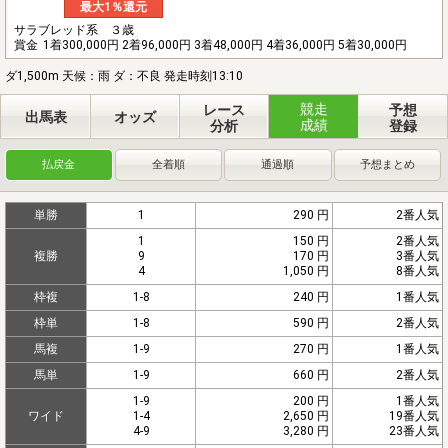
最大1％還元
サラブレッド系 ３歳
賞金
1着300,000円 2着96,000円 3着48,000円 4着36,000円 5着30,000円
ダ1,500m 天候：雨 ダ：不良 発走時刻13:10
競走
レース
予想
出馬表
オッズ
成績
分析
登録
払戻金
全着順
通過順
予想まとめ
単勝
1
290 円
2番人気
1
150 円
2番人気
複勝
9
170 円
3番人気
4
1,050 円
8番人気
枠複
1-8
240 円
1番人気
枠単
1-8
590 円
2番人気
馬複
1-9
270 円
1番人気
馬単
1-9
660 円
2番人気
1-9
200 円
1番人気
ワイド
1-4
2,650 円
19番人気
4-9
3,280 円
23番人気