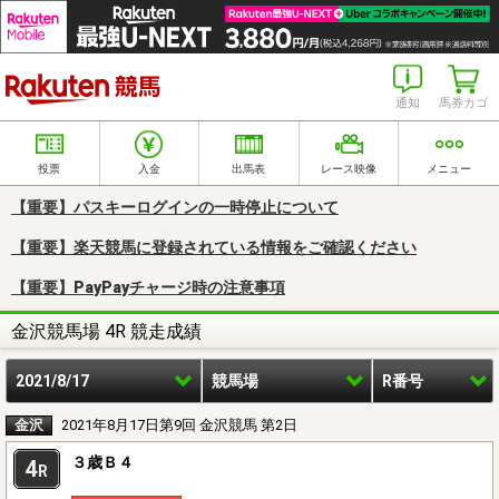
楽天競馬
通知
馬券カゴ
投票
入金
出馬表
レース映像
メニュー
【重要】パスキーログインの一時停止について
【重要】楽天競馬に登録されている情報をご確認ください
【重要】PayPayチャージ時の注意事項
金沢競馬場 4R 競走成績
2021/8/17
競馬場
R番号
金沢
2021年8月17日第9回 金沢競馬 第2日
３歳Ｂ４
4
R