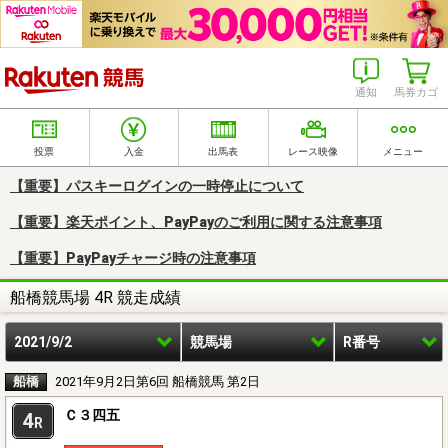
楽天競馬
通知
馬券カゴ
投票
入金
出馬表
レース映像
メニュー
【重要】パスキーログインの一時停止について
【重要】楽天ポイント、PayPayのご利用に関する注意事項
【重要】PayPayチャージ時の注意事項
船橋競馬場 4R 競走成績
2021/9/2
競馬場
R番号
船橋
2021年9月2日第6回 船橋競馬 第2日
Ｃ３四五
4
R