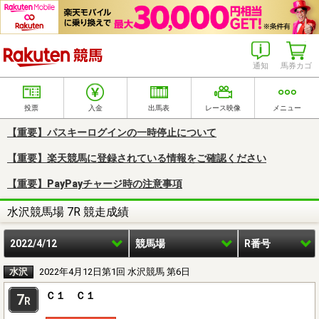
楽天競馬
通知
馬券カゴ
投票
入金
出馬表
レース映像
メニュー
【重要】パスキーログインの一時停止について
【重要】楽天競馬に登録されている情報をご確認ください
【重要】PayPayチャージ時の注意事項
水沢競馬場 7R 競走成績
2022/4/12
競馬場
R番号
水沢
2022年4月12日第1回 水沢競馬 第6日
Ｃ１ Ｃ１
7
R