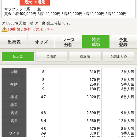
最大1％還元
サラブレッド系 一般
賞金
1着400,000円 2着140,000円 3着80,000円 4着40,000円 5着20,000円
ダ1,300m 天候：晴 ダ：良 発走時刻15:20
10番 競走除外 ビスボッチャ
競走
レース
予想
出馬表
オッズ
成績
分析
登録
払戻金
全着順
通過順
予想まとめ
単勝
8
310 円
2番人気
8
170 円
2番人気
複勝
4
250 円
5番人気
9
180 円
3番人気
枠複
4-7
3,020 円
8番人気
枠単
-
-
-
馬複
4-8
2,890 円
9番人気
馬単
8-4
3,580 円
12番人気
4-8
670 円
8番人気
ワイド
8-9
370 円
3番人気