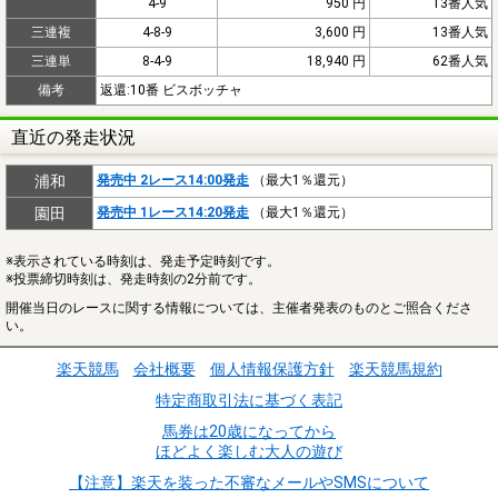
4-9
950 円
13番人気
三連複
4-8-9
3,600 円
13番人気
三連単
8-4-9
18,940 円
62番人気
備考
返還:10番 ビスボッチャ
直近の発走状況
浦和
発売中 2レース14:00発走
（最大1％還元）
園田
発売中 1レース14:20発走
（最大1％還元）
※表示されている時刻は、発走予定時刻です。
※投票締切時刻は、発走時刻の2分前です。
開催当日のレースに関する情報については、主催者発表のものとご照合くださ
い。
楽天競馬
会社概要
個人情報保護方針
楽天競馬規約
特定商取引法に基づく表記
馬券は20歳になってから
ほどよく楽しむ大人の遊び
【注意】楽天を装った不審なメールやSMSについて